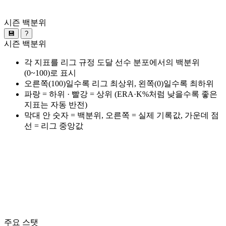
시즌 백분위
💾
?
시즌 백분위
각 지표를 리그 규정 도달 선수 분포에서의 백분위
(0~100)로 표시
오른쪽(100)일수록 리그 최상위, 왼쪽(0)일수록 최하위
파랑 = 하위 · 빨강 = 상위 (ERA·K%처럼 낮을수록 좋은
지표는 자동 반전)
막대 안 숫자 = 백분위, 오른쪽 = 실제 기록값, 가운데 점
선 = 리그 중앙값
주요 스탯