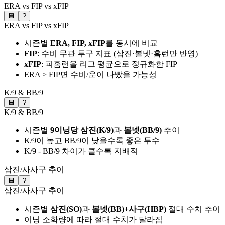
ERA vs FIP vs xFIP
💾
?
ERA vs FIP vs xFIP
시즌별
ERA, FIP, xFIP
를 동시에 비교
FIP
: 수비 무관 투구 지표 (삼진·볼넷·홈런만 반영)
xFIP
: 피홈런을 리그 평균으로 정규화한 FIP
ERA > FIP면 수비/운이 나빴을 가능성
K/9 & BB/9
💾
?
K/9 & BB/9
시즌별
9이닝당 삼진(K/9)
과
볼넷(BB/9)
추이
K/9이 높고 BB/9이 낮을수록 좋은 투수
K/9 - BB/9 차이가 클수록 지배적
삼진/사사구 추이
💾
?
삼진/사사구 추이
시즌별
삼진(SO)
과
볼넷(BB)+사구(HBP)
절대 수치 추이
이닝 소화량에 따라 절대 수치가 달라짐