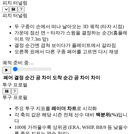
피치 터널링
💾
?
피치 터널링
두 구종이 손에서 떠나 날아오는 3D 궤적 (타자 시점)
가운데 점선 면 = 타자가 스윙을 결정하는 순간(홈플레
이트 약 7.3m 앞)
결정 순간엔 겹쳐 보이다가 플레이트에서 갈라짐
오른쪽 표에서 다른 구종 페어를 고르면 다시 재생
궤적 준비 중…
▶
페어
결정 순간 공 차이
도착 순간 공 차이
차이
투구 프로필
💾
?
투구 프로필
주요 투구 지표를
레이더 차트
로 시각화
각 축의 값은 해당 시즌 전체 선수 대비
백분위(%)
입니
다
100에 가까울수록 상위권 (ERA, WHIP, BB/9 등 낮을수
록 좋은 지표는 역순 처리)