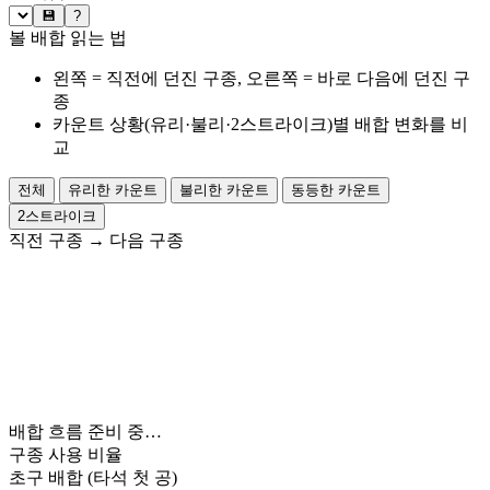
💾
?
볼 배합 읽는 법
왼쪽 = 직전에 던진 구종, 오른쪽 = 바로 다음에 던진 구
종
카운트 상황(유리·불리·2스트라이크)별 배합 변화를 비
교
전체
유리한 카운트
불리한 카운트
동등한 카운트
2스트라이크
직전 구종
→
다음 구종
배합 흐름 준비 중…
구종 사용 비율
초구 배합
(타석 첫 공)