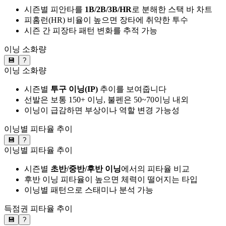
시즌별 피안타를
1B/2B/3B/HR
로 분해한 스택 바 차트
피홈런(HR) 비율이 높으면 장타에 취약한 투수
시즌 간 피장타 패턴 변화를 추적 가능
이닝 소화량
💾
?
이닝 소화량
시즌별
투구 이닝(IP)
추이를 보여줍니다
선발은 보통 150+ 이닝, 불펜은 50~70이닝 내외
이닝이 급감하면 부상이나 역할 변경 가능성
이닝별 피타율 추이
💾
?
이닝별 피타율 추이
시즌별
초반/중반/후반 이닝
에서의 피타율 비교
후반 이닝 피타율이 높으면 체력이 떨어지는 타입
이닝별 패턴으로 스태미나 분석 가능
득점권 피타율 추이
💾
?