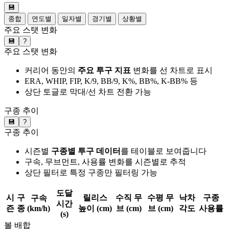
💾
종합
연도별
일자별
경기별
상황별
주요 스탯 변화
💾
?
주요 스탯 변화
커리어 동안의
주요 투구 지표
변화를 선 차트로 표시
ERA, WHIP, FIP, K/9, BB/9, K%, BB%, K-BB% 등
상단 토글로 막대/선 차트 전환 가능
구종 추이
💾
?
구종 추이
시즌별
구종별 투구 데이터
를 테이블로 보여줍니다
구속, 무브먼트, 사용률 변화를 시즌별로 추적
상단 필터로 특정 구종만 필터링 가능
도달
시
구
릴리스
수직 무
수평 무
낙차
구종
구속
시간
즌
종
(km/h)
높이 (cm)
브 (cm)
브 (cm)
각도
사용률
(s)
볼 배합