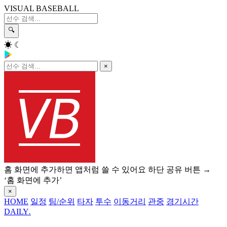
VISUAL BASEBALL
🔍
☀
☾
×
홈 화면에 추가하면 앱처럼 쓸 수 있어요
하단 공유 버튼 →
‘홈 화면에 추가’
×
HOME
일정
팀/순위
타자
투수
이동거리
관중
경기시간
DAILY
.