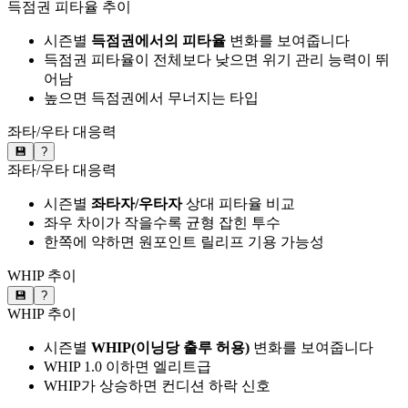
득점권 피타율 추이
시즌별
득점권에서의 피타율
변화를 보여줍니다
득점권 피타율이 전체보다 낮으면 위기 관리 능력이 뛰
어남
높으면 득점권에서 무너지는 타입
좌타/우타 대응력
💾
?
좌타/우타 대응력
시즌별
좌타자/우타자
상대 피타율 비교
좌우 차이가 작을수록 균형 잡힌 투수
한쪽에 약하면 원포인트 릴리프 기용 가능성
WHIP 추이
💾
?
WHIP 추이
시즌별
WHIP(이닝당 출루 허용)
변화를 보여줍니다
WHIP 1.0 이하면 엘리트급
WHIP가 상승하면 컨디션 하락 신호