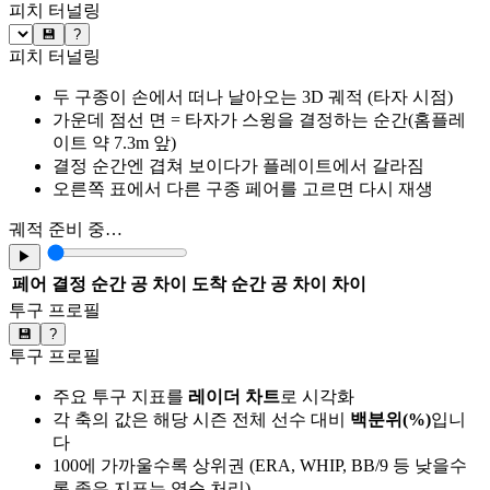
피치 터널링
💾
?
피치 터널링
두 구종이 손에서 떠나 날아오는 3D 궤적 (타자 시점)
가운데 점선 면 = 타자가 스윙을 결정하는 순간(홈플레
이트 약 7.3m 앞)
결정 순간엔 겹쳐 보이다가 플레이트에서 갈라짐
오른쪽 표에서 다른 구종 페어를 고르면 다시 재생
궤적 준비 중…
▶
페어
결정 순간 공 차이
도착 순간 공 차이
차이
투구 프로필
💾
?
투구 프로필
주요 투구 지표를
레이더 차트
로 시각화
각 축의 값은 해당 시즌 전체 선수 대비
백분위(%)
입니
다
100에 가까울수록 상위권 (ERA, WHIP, BB/9 등 낮을수
록 좋은 지표는 역순 처리)