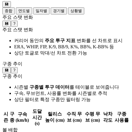
💾
종합
연도별
일자별
경기별
상황별
주요 스탯 변화
💾
?
주요 스탯 변화
커리어 동안의
주요 투구 지표
변화를 선 차트로 표시
ERA, WHIP, FIP, K/9, BB/9, K%, BB%, K-BB% 등
상단 토글로 막대/선 차트 전환 가능
구종 추이
💾
?
구종 추이
시즌별
구종별 투구 데이터
를 테이블로 보여줍니다
구속, 무브먼트, 사용률 변화를 시즌별로 추적
상단 필터로 특정 구종만 필터링 가능
도달
시
구
릴리스
수직 무
수평 무
낙차
구종
구속
시간
즌
종
(km/h)
높이 (cm)
브 (cm)
브 (cm)
각도
사용률
(s)
볼 배합