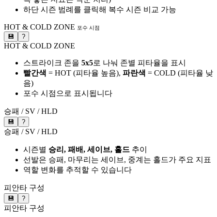
하단 시즌 범례를 클릭해 복수 시즌 비교 가능
HOT & COLD ZONE
포수 시점
💾
?
HOT & COLD ZONE
스트라이크 존을
5x5
로 나눠 존별 피타율을 표시
빨간색
= HOT (피타율 높음),
파란색
= COLD (피타율 낮
음)
포수 시점으로 표시됩니다
승패 / SV / HLD
💾
?
승패 / SV / HLD
시즌별
승리, 패배, 세이브, 홀드
추이
선발은 승패, 마무리는 세이브, 중계는 홀드가 주요 지표
역할 변화를 추적할 수 있습니다
피안타 구성
💾
?
피안타 구성