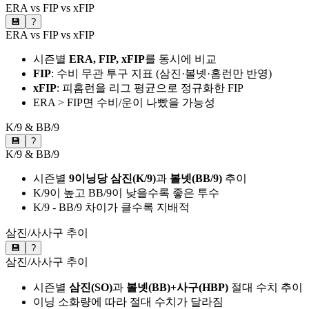
ERA vs FIP vs xFIP
💾
?
ERA vs FIP vs xFIP
시즌별
ERA, FIP, xFIP
를 동시에 비교
FIP
: 수비 무관 투구 지표 (삼진·볼넷·홈런만 반영)
xFIP
: 피홈런을 리그 평균으로 정규화한 FIP
ERA > FIP면 수비/운이 나빴을 가능성
K/9 & BB/9
💾
?
K/9 & BB/9
시즌별
9이닝당 삼진(K/9)
과
볼넷(BB/9)
추이
K/9이 높고 BB/9이 낮을수록 좋은 투수
K/9 - BB/9 차이가 클수록 지배적
삼진/사사구 추이
💾
?
삼진/사사구 추이
시즌별
삼진(SO)
과
볼넷(BB)+사구(HBP)
절대 수치 추이
이닝 소화량에 따라 절대 수치가 달라짐