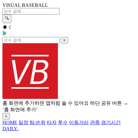
VISUAL BASEBALL
🔍
☀
☾
×
홈 화면에 추가하면 앱처럼 쓸 수 있어요
하단 공유 버튼 →
‘홈 화면에 추가’
×
HOME
일정
팀/순위
타자
투수
이동거리
관중
경기시간
DAILY
.