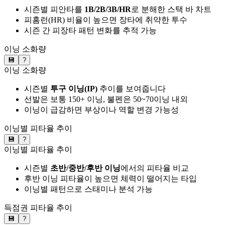
시즌별 피안타를
1B/2B/3B/HR
로 분해한 스택 바 차트
피홈런(HR) 비율이 높으면 장타에 취약한 투수
시즌 간 피장타 패턴 변화를 추적 가능
이닝 소화량
💾
?
이닝 소화량
시즌별
투구 이닝(IP)
추이를 보여줍니다
선발은 보통 150+ 이닝, 불펜은 50~70이닝 내외
이닝이 급감하면 부상이나 역할 변경 가능성
이닝별 피타율 추이
💾
?
이닝별 피타율 추이
시즌별
초반/중반/후반 이닝
에서의 피타율 비교
후반 이닝 피타율이 높으면 체력이 떨어지는 타입
이닝별 패턴으로 스태미나 분석 가능
득점권 피타율 추이
💾
?