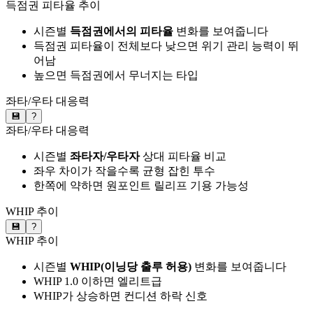
득점권 피타율 추이
시즌별
득점권에서의 피타율
변화를 보여줍니다
득점권 피타율이 전체보다 낮으면 위기 관리 능력이 뛰
어남
높으면 득점권에서 무너지는 타입
좌타/우타 대응력
💾
?
좌타/우타 대응력
시즌별
좌타자/우타자
상대 피타율 비교
좌우 차이가 작을수록 균형 잡힌 투수
한쪽에 약하면 원포인트 릴리프 기용 가능성
WHIP 추이
💾
?
WHIP 추이
시즌별
WHIP(이닝당 출루 허용)
변화를 보여줍니다
WHIP 1.0 이하면 엘리트급
WHIP가 상승하면 컨디션 하락 신호