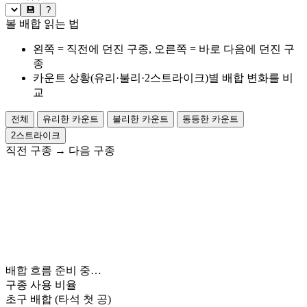
💾
?
볼 배합 읽는 법
왼쪽 = 직전에 던진 구종, 오른쪽 = 바로 다음에 던진 구
종
카운트 상황(유리·불리·2스트라이크)별 배합 변화를 비
교
전체
유리한 카운트
불리한 카운트
동등한 카운트
2스트라이크
직전 구종
→
다음 구종
배합 흐름 준비 중…
구종 사용 비율
초구 배합
(타석 첫 공)