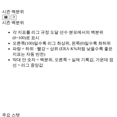
시즌 백분위
💾
?
시즌 백분위
각 지표를 리그 규정 도달 선수 분포에서의 백분위
(0~100)로 표시
오른쪽(100)일수록 리그 최상위, 왼쪽(0)일수록 최하위
파랑 = 하위 · 빨강 = 상위 (ERA·K%처럼 낮을수록 좋은
지표는 자동 반전)
막대 안 숫자 = 백분위, 오른쪽 = 실제 기록값, 가운데 점
선 = 리그 중앙값
주요 스탯