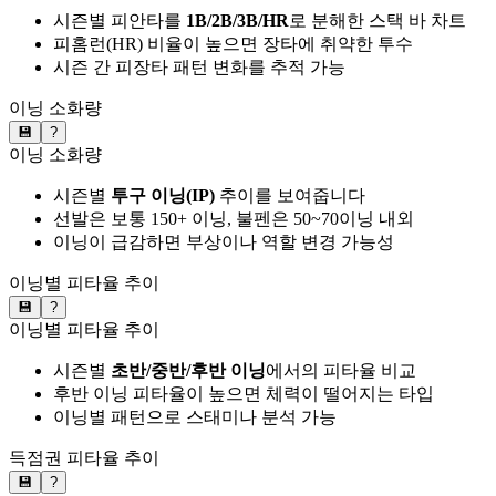
시즌별 피안타를
1B/2B/3B/HR
로 분해한 스택 바 차트
피홈런(HR) 비율이 높으면 장타에 취약한 투수
시즌 간 피장타 패턴 변화를 추적 가능
이닝 소화량
💾
?
이닝 소화량
시즌별
투구 이닝(IP)
추이를 보여줍니다
선발은 보통 150+ 이닝, 불펜은 50~70이닝 내외
이닝이 급감하면 부상이나 역할 변경 가능성
이닝별 피타율 추이
💾
?
이닝별 피타율 추이
시즌별
초반/중반/후반 이닝
에서의 피타율 비교
후반 이닝 피타율이 높으면 체력이 떨어지는 타입
이닝별 패턴으로 스태미나 분석 가능
득점권 피타율 추이
💾
?