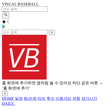
VISUAL BASEBALL
🔍
☀
☾
×
홈 화면에 추가하면 앱처럼 쓸 수 있어요
하단 공유 버튼 →
‘홈 화면에 추가’
×
HOME
일정
팀/순위
타자
투수
이동거리
관중
경기시간
DAILY
.