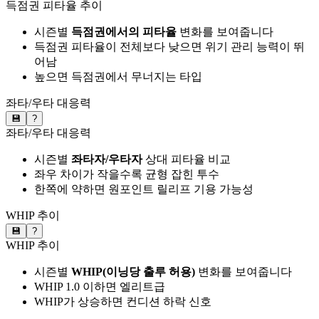
득점권 피타율 추이
시즌별
득점권에서의 피타율
변화를 보여줍니다
득점권 피타율이 전체보다 낮으면 위기 관리 능력이 뛰
어남
높으면 득점권에서 무너지는 타입
좌타/우타 대응력
💾
?
좌타/우타 대응력
시즌별
좌타자/우타자
상대 피타율 비교
좌우 차이가 작을수록 균형 잡힌 투수
한쪽에 약하면 원포인트 릴리프 기용 가능성
WHIP 추이
💾
?
WHIP 추이
시즌별
WHIP(이닝당 출루 허용)
변화를 보여줍니다
WHIP 1.0 이하면 엘리트급
WHIP가 상승하면 컨디션 하락 신호