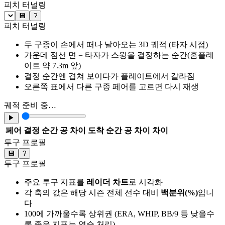
피치 터널링
💾
?
피치 터널링
두 구종이 손에서 떠나 날아오는 3D 궤적 (타자 시점)
가운데 점선 면 = 타자가 스윙을 결정하는 순간(홈플레
이트 약 7.3m 앞)
결정 순간엔 겹쳐 보이다가 플레이트에서 갈라짐
오른쪽 표에서 다른 구종 페어를 고르면 다시 재생
궤적 준비 중…
▶
페어
결정 순간 공 차이
도착 순간 공 차이
차이
투구 프로필
💾
?
투구 프로필
주요 투구 지표를
레이더 차트
로 시각화
각 축의 값은 해당 시즌 전체 선수 대비
백분위(%)
입니
다
100에 가까울수록 상위권 (ERA, WHIP, BB/9 등 낮을수
록 좋은 지표는 역순 처리)