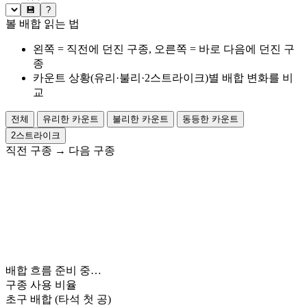
💾
?
볼 배합 읽는 법
왼쪽 = 직전에 던진 구종, 오른쪽 = 바로 다음에 던진 구
종
카운트 상황(유리·불리·2스트라이크)별 배합 변화를 비
교
전체
유리한 카운트
불리한 카운트
동등한 카운트
2스트라이크
직전 구종
→
다음 구종
배합 흐름 준비 중…
구종 사용 비율
초구 배합
(타석 첫 공)