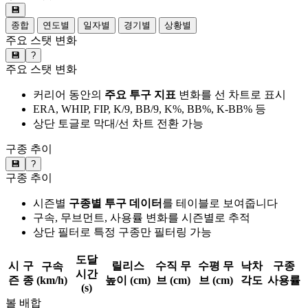
💾
종합
연도별
일자별
경기별
상황별
주요 스탯 변화
💾
?
주요 스탯 변화
커리어 동안의
주요 투구 지표
변화를 선 차트로 표시
ERA, WHIP, FIP, K/9, BB/9, K%, BB%, K-BB% 등
상단 토글로 막대/선 차트 전환 가능
구종 추이
💾
?
구종 추이
시즌별
구종별 투구 데이터
를 테이블로 보여줍니다
구속, 무브먼트, 사용률 변화를 시즌별로 추적
상단 필터로 특정 구종만 필터링 가능
도달
시
구
릴리스
수직 무
수평 무
낙차
구종
구속
시간
즌
종
(km/h)
높이 (cm)
브 (cm)
브 (cm)
각도
사용률
(s)
볼 배합