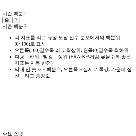
시즌 백분위
💾
?
시즌 백분위
각 지표를 리그 규정 도달 선수 분포에서의 백분위
(0~100)로 표시
오른쪽(100)일수록 리그 최상위, 왼쪽(0)일수록 최하위
파랑 = 하위 · 빨강 = 상위 (ERA·K%처럼 낮을수록 좋은
지표는 자동 반전)
막대 안 숫자 = 백분위, 오른쪽 = 실제 기록값, 가운데 점
선 = 리그 중앙값
주요 스탯