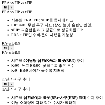
ERA vs FIP vs xFIP
💾
?
ERA vs FIP vs xFIP
시즌별
ERA, FIP, xFIP
를 동시에 비교
FIP
: 수비 무관 투구 지표 (삼진·볼넷·홈런만 반영)
xFIP
: 피홈런을 리그 평균으로 정규화한 FIP
ERA > FIP면 수비/운이 나빴을 가능성
K/9 & BB/9
💾
?
K/9 & BB/9
시즌별
9이닝당 삼진(K/9)
과
볼넷(BB/9)
추이
K/9이 높고 BB/9이 낮을수록 좋은 투수
K/9 - BB/9 차이가 클수록 지배적
삼진/사사구 추이
💾
?
삼진/사사구 추이
시즌별
삼진(SO)
과
볼넷(BB)+사구(HBP)
절대 수치 추이
이닝 소화량에 따라 절대 수치가 달라짐