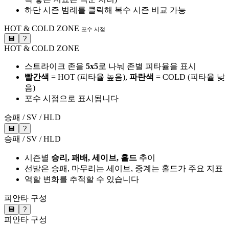
하단 시즌 범례를 클릭해 복수 시즌 비교 가능
HOT & COLD ZONE
포수 시점
💾
?
HOT & COLD ZONE
스트라이크 존을
5x5
로 나눠 존별 피타율을 표시
빨간색
= HOT (피타율 높음),
파란색
= COLD (피타율 낮
음)
포수 시점으로 표시됩니다
승패 / SV / HLD
💾
?
승패 / SV / HLD
시즌별
승리, 패배, 세이브, 홀드
추이
선발은 승패, 마무리는 세이브, 중계는 홀드가 주요 지표
역할 변화를 추적할 수 있습니다
피안타 구성
💾
?
피안타 구성