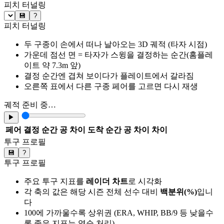
피치 터널링
💾
?
피치 터널링
두 구종이 손에서 떠나 날아오는 3D 궤적 (타자 시점)
가운데 점선 면 = 타자가 스윙을 결정하는 순간(홈플레
이트 약 7.3m 앞)
결정 순간엔 겹쳐 보이다가 플레이트에서 갈라짐
오른쪽 표에서 다른 구종 페어를 고르면 다시 재생
궤적 준비 중…
▶
페어
결정 순간 공 차이
도착 순간 공 차이
차이
투구 프로필
💾
?
투구 프로필
주요 투구 지표를
레이더 차트
로 시각화
각 축의 값은 해당 시즌 전체 선수 대비
백분위(%)
입니
다
100에 가까울수록 상위권 (ERA, WHIP, BB/9 등 낮을수
록 좋은 지표는 역순 처리)