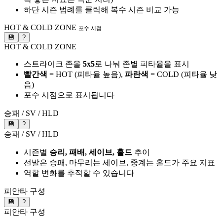
하단 시즌 범례를 클릭해 복수 시즌 비교 가능
HOT & COLD ZONE
포수 시점
💾
?
HOT & COLD ZONE
스트라이크 존을
5x5
로 나눠 존별 피타율을 표시
빨간색
= HOT (피타율 높음),
파란색
= COLD (피타율 낮
음)
포수 시점으로 표시됩니다
승패 / SV / HLD
💾
?
승패 / SV / HLD
시즌별
승리, 패배, 세이브, 홀드
추이
선발은 승패, 마무리는 세이브, 중계는 홀드가 주요 지표
역할 변화를 추적할 수 있습니다
피안타 구성
💾
?
피안타 구성