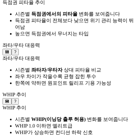
득점권 피타율 추이
시즌별
득점권에서의 피타율
변화를 보여줍니다
득점권 피타율이 전체보다 낮으면 위기 관리 능력이 뛰
어남
높으면 득점권에서 무너지는 타입
좌타/우타 대응력
💾
?
좌타/우타 대응력
시즌별
좌타자/우타자
상대 피타율 비교
좌우 차이가 작을수록 균형 잡힌 투수
한쪽에 약하면 원포인트 릴리프 기용 가능성
WHIP 추이
💾
?
WHIP 추이
시즌별
WHIP(이닝당 출루 허용)
변화를 보여줍니다
WHIP 1.0 이하면 엘리트급
WHIP가 상승하면 컨디션 하락 신호