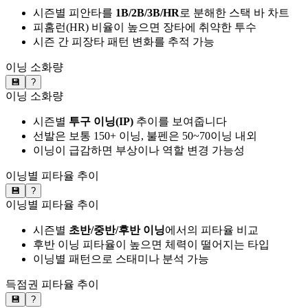
시즌별 피안타를
1B/2B/3B/HR
로 분해한 스택 바 차트
피홈런(HR) 비율이 높으면 장타에 취약한 투수
시즌 간 피장타 패턴 변화를 추적 가능
이닝 소화량
💾
?
이닝 소화량
시즌별
투구 이닝(IP)
추이를 보여줍니다
선발은 보통 150+ 이닝, 불펜은 50~70이닝 내외
이닝이 급감하면 부상이나 역할 변경 가능성
이닝별 피타율 추이
💾
?
이닝별 피타율 추이
시즌별
초반/중반/후반 이닝
에서의 피타율 비교
후반 이닝 피타율이 높으면 체력이 떨어지는 타입
이닝별 패턴으로 스태미나 분석 가능
득점권 피타율 추이
💾
?