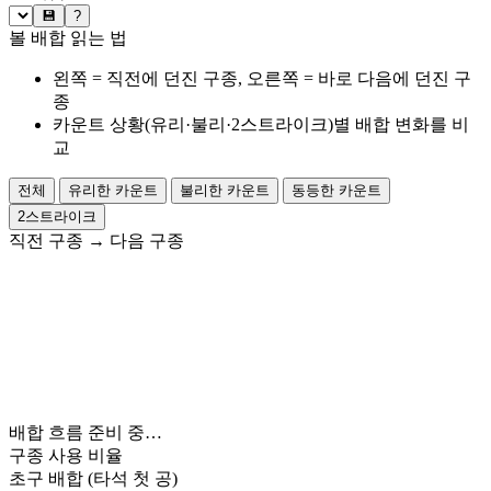
💾
?
볼 배합 읽는 법
왼쪽 = 직전에 던진 구종, 오른쪽 = 바로 다음에 던진 구
종
카운트 상황(유리·불리·2스트라이크)별 배합 변화를 비
교
전체
유리한 카운트
불리한 카운트
동등한 카운트
2스트라이크
직전 구종
→
다음 구종
배합 흐름 준비 중…
구종 사용 비율
초구 배합
(타석 첫 공)