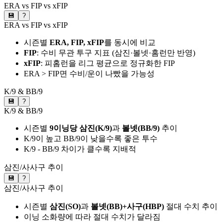
ERA vs FIP vs xFIP
💾
?
ERA vs FIP vs xFIP
시즌별
ERA, FIP, xFIP
를 동시에 비교
FIP
: 수비 무관 투구 지표 (삼진·볼넷·홈런만 반영)
xFIP
: 피홈런을 리그 평균으로 정규화한 FIP
ERA > FIP면 수비/운이 나빴을 가능성
K/9 & BB/9
💾
?
K/9 & BB/9
시즌별
9이닝당 삼진(K/9)
과
볼넷(BB/9)
추이
K/9이 높고 BB/9이 낮을수록 좋은 투수
K/9 - BB/9 차이가 클수록 지배적
삼진/사사구 추이
💾
?
삼진/사사구 추이
시즌별
삼진(SO)
과
볼넷(BB)+사구(HBP)
절대 수치 추이
이닝 소화량에 따라 절대 수치가 달라짐