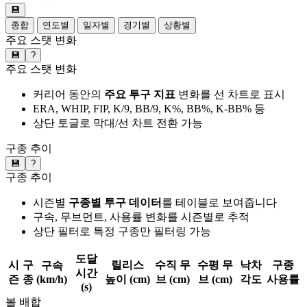
💾
종합
연도별
일자별
경기별
상황별
주요 스탯 변화
💾
?
주요 스탯 변화
커리어 동안의
주요 투구 지표
변화를 선 차트로 표시
ERA, WHIP, FIP, K/9, BB/9, K%, BB%, K-BB% 등
상단 토글로 막대/선 차트 전환 가능
구종 추이
💾
?
구종 추이
시즌별
구종별 투구 데이터
를 테이블로 보여줍니다
구속, 무브먼트, 사용률 변화를 시즌별로 추적
상단 필터로 특정 구종만 필터링 가능
도달
시
구
릴리스
수직 무
수평 무
낙차
구종
구속
시간
즌
종
(km/h)
높이 (cm)
브 (cm)
브 (cm)
각도
사용률
(s)
볼 배합