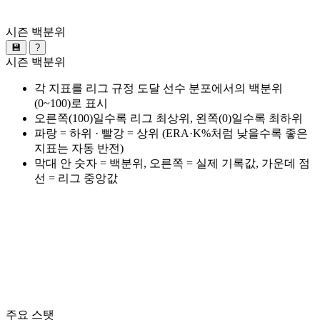
시즌 백분위
💾
?
시즌 백분위
각 지표를 리그 규정 도달 선수 분포에서의 백분위
(0~100)로 표시
오른쪽(100)일수록 리그 최상위, 왼쪽(0)일수록 최하위
파랑 = 하위 · 빨강 = 상위 (ERA·K%처럼 낮을수록 좋은
지표는 자동 반전)
막대 안 숫자 = 백분위, 오른쪽 = 실제 기록값, 가운데 점
선 = 리그 중앙값
주요 스탯