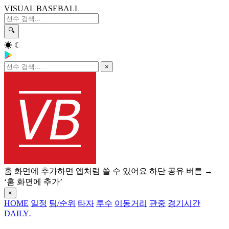
VISUAL BASEBALL
🔍
☀
☾
×
홈 화면에 추가하면 앱처럼 쓸 수 있어요
하단 공유 버튼 →
‘홈 화면에 추가’
×
HOME
일정
팀/순위
타자
투수
이동거리
관중
경기시간
DAILY
.