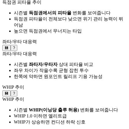
득점권 피타율 추이
시즌별
득점권에서의 피타율
변화를 보여줍니다
득점권 피타율이 전체보다 낮으면 위기 관리 능력이 뛰
어남
높으면 득점권에서 무너지는 타입
좌타/우타 대응력
💾
?
좌타/우타 대응력
시즌별
좌타자/우타자
상대 피타율 비교
좌우 차이가 작을수록 균형 잡힌 투수
한쪽에 약하면 원포인트 릴리프 기용 가능성
WHIP 추이
💾
?
WHIP 추이
시즌별
WHIP(이닝당 출루 허용)
변화를 보여줍니다
WHIP 1.0 이하면 엘리트급
WHIP가 상승하면 컨디션 하락 신호