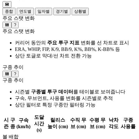
💾
종합
연도별
일자별
경기별
상황별
주요 스탯 변화
💾
?
주요 스탯 변화
커리어 동안의
주요 투구 지표
변화를 선 차트로 표시
ERA, WHIP, FIP, K/9, BB/9, K%, BB%, K-BB% 등
상단 토글로 막대/선 차트 전환 가능
구종 추이
💾
?
구종 추이
시즌별
구종별 투구 데이터
를 테이블로 보여줍니다
구속, 무브먼트, 사용률 변화를 시즌별로 추적
상단 필터로 특정 구종만 필터링 가능
도달
시
구
릴리스
수직 무
수평 무
낙차
구종
구속
시간
즌
종
(km/h)
높이 (cm)
브 (cm)
브 (cm)
각도
사용률
(s)
볼 배합