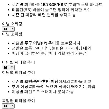
시즌별 피안타를
1B/2B/3B/HR
로 분해한 스택 바 차트
피홈런(HR) 비율이 높으면 장타에 취약한 투수
시즌 간 피장타 패턴 변화를 추적 가능
이닝 소화량
💾
?
이닝 소화량
시즌별
투구 이닝(IP)
추이를 보여줍니다
선발은 보통 150+ 이닝, 불펜은 50~70이닝 내외
이닝이 급감하면 부상이나 역할 변경 가능성
이닝별 피타율 추이
💾
?
이닝별 피타율 추이
시즌별
초반/중반/후반 이닝
에서의 피타율 비교
후반 이닝 피타율이 높으면 체력이 떨어지는 타입
이닝별 패턴으로 스태미나 분석 가능
득점권 피타율 추이
💾
?