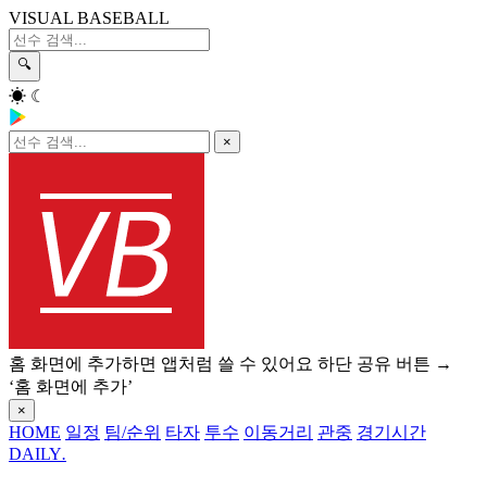
VISUAL BASEBALL
🔍
☀
☾
×
홈 화면에 추가하면 앱처럼 쓸 수 있어요
하단 공유 버튼 →
‘홈 화면에 추가’
×
HOME
일정
팀/순위
타자
투수
이동거리
관중
경기시간
DAILY
.