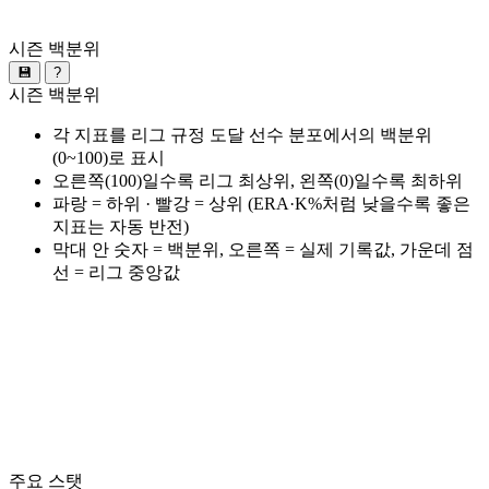
시즌 백분위
💾
?
시즌 백분위
각 지표를 리그 규정 도달 선수 분포에서의 백분위
(0~100)로 표시
오른쪽(100)일수록 리그 최상위, 왼쪽(0)일수록 최하위
파랑 = 하위 · 빨강 = 상위 (ERA·K%처럼 낮을수록 좋은
지표는 자동 반전)
막대 안 숫자 = 백분위, 오른쪽 = 실제 기록값, 가운데 점
선 = 리그 중앙값
주요 스탯