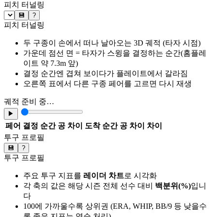
피치 터널링
💾
?
피치 터널링
두 구종이 손에서 떠나 날아오는 3D 궤적 (타자 시점)
가운데 점선 면 = 타자가 스윙을 결정하는 순간(홈플레
이트 약 7.3m 앞)
결정 순간엔 겹쳐 보이다가 플레이트에서 갈라짐
오른쪽 표에서 다른 구종 페어를 고르면 다시 재생
궤적 준비 중…
▶
페어
결정 순간 공 차이
도착 순간 공 차이
차이
투구 프로필
💾
?
투구 프로필
주요 투구 지표를
레이더 차트
로 시각화
각 축의 값은 해당 시즌 전체 선수 대비
백분위(%)
입니
다
100에 가까울수록 상위권 (ERA, WHIP, BB/9 등 낮을수
록 좋은 지표는 역순 처리)