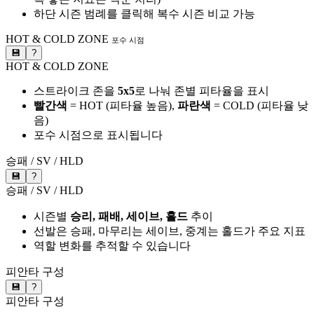
하단 시즌 범례를 클릭해 복수 시즌 비교 가능
HOT & COLD ZONE
포수 시점
💾
?
HOT & COLD ZONE
스트라이크 존을
5x5
로 나눠 존별 피타율을 표시
빨간색
= HOT (피타율 높음),
파란색
= COLD (피타율 낮
음)
포수 시점으로 표시됩니다
승패 / SV / HLD
💾
?
승패 / SV / HLD
시즌별
승리, 패배, 세이브, 홀드
추이
선발은 승패, 마무리는 세이브, 중계는 홀드가 주요 지표
역할 변화를 추적할 수 있습니다
피안타 구성
💾
?
피안타 구성