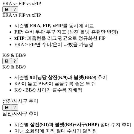
ERA vs FIP vs xFIP
💾
?
ERA vs FIP vs xFIP
시즌별
ERA, FIP, xFIP
를 동시에 비교
FIP
: 수비 무관 투구 지표 (삼진·볼넷·홈런만 반영)
xFIP
: 피홈런을 리그 평균으로 정규화한 FIP
ERA > FIP면 수비/운이 나빴을 가능성
K/9 & BB/9
💾
?
K/9 & BB/9
시즌별
9이닝당 삼진(K/9)
과
볼넷(BB/9)
추이
K/9이 높고 BB/9이 낮을수록 좋은 투수
K/9 - BB/9 차이가 클수록 지배적
삼진/사사구 추이
💾
?
삼진/사사구 추이
시즌별
삼진(SO)
과
볼넷(BB)+사구(HBP)
절대 수치 추이
이닝 소화량에 따라 절대 수치가 달라짐