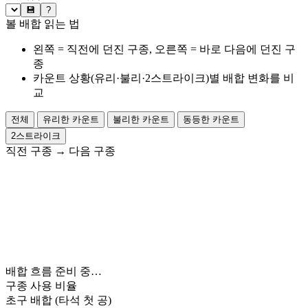
💾
?
볼 배합 읽는 법
왼쪽 = 직전에 던진 구종, 오른쪽 = 바로 다음에 던진 구
종
카운트 상황(유리·불리·2스트라이크)별 배합 변화를 비
교
전체
유리한 카운트
불리한 카운트
동등한 카운트
2스트라이크
직전 구종
→
다음 구종
배합 흐름 준비 중…
구종 사용 비율
초구 배합
(타석 첫 공)