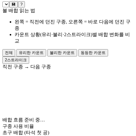
💾
?
볼 배합 읽는 법
왼쪽 = 직전에 던진 구종, 오른쪽 = 바로 다음에 던진 구
종
카운트 상황(유리·불리·2스트라이크)별 배합 변화를 비
교
전체
유리한 카운트
불리한 카운트
동등한 카운트
2스트라이크
직전 구종
→
다음 구종
배합 흐름 준비 중…
구종 사용 비율
초구 배합
(타석 첫 공)