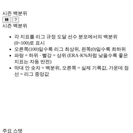
시즌 백분위
💾
?
시즌 백분위
각 지표를 리그 규정 도달 선수 분포에서의 백분위
(0~100)로 표시
오른쪽(100)일수록 리그 최상위, 왼쪽(0)일수록 최하위
파랑 = 하위 · 빨강 = 상위 (ERA·K%처럼 낮을수록 좋은
지표는 자동 반전)
막대 안 숫자 = 백분위, 오른쪽 = 실제 기록값, 가운데 점
선 = 리그 중앙값
주요 스탯