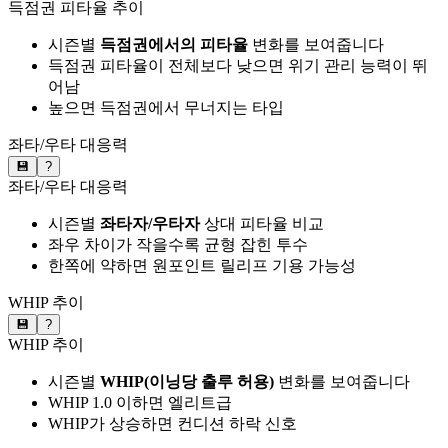
득점권 피타율 추이
시즌별
득점권에서의 피타율
변화를 보여줍니다
득점권 피타율이 전체보다 낮으면 위기 관리 능력이 뛰
어남
높으면 득점권에서 무너지는 타입
좌타/우타 대응력
💾
?
좌타/우타 대응력
시즌별
좌타자/우타자
상대 피타율 비교
좌우 차이가 작을수록 균형 잡힌 투수
한쪽에 약하면 원포인트 릴리프 기용 가능성
WHIP 추이
💾
?
WHIP 추이
시즌별
WHIP(이닝당 출루 허용)
변화를 보여줍니다
WHIP 1.0 이하면 엘리트급
WHIP가 상승하면 컨디션 하락 신호