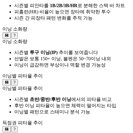
시즌별 피안타를
1B/2B/3B/HR
로 분해한 스택 바 차트
피홈런(HR) 비율이 높으면 장타에 취약한 투수
시즌 간 피장타 패턴 변화를 추적 가능
이닝 소화량
💾
?
이닝 소화량
시즌별
투구 이닝(IP)
추이를 보여줍니다
선발은 보통 150+ 이닝, 불펜은 50~70이닝 내외
이닝이 급감하면 부상이나 역할 변경 가능성
이닝별 피타율 추이
💾
?
이닝별 피타율 추이
시즌별
초반/중반/후반 이닝
에서의 피타율 비교
후반 이닝 피타율이 높으면 체력이 떨어지는 타입
이닝별 패턴으로 스태미나 분석 가능
득점권 피타율 추이
💾
?