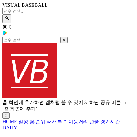
VISUAL BASEBALL
🔍
☀
☾
×
홈 화면에 추가하면 앱처럼 쓸 수 있어요
하단 공유 버튼 →
‘홈 화면에 추가’
×
HOME
일정
팀/순위
타자
투수
이동거리
관중
경기시간
DAILY
.