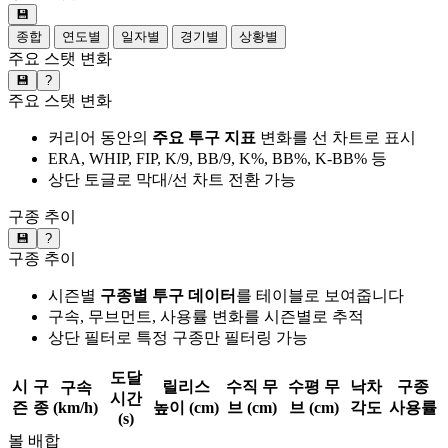
💾
종합
연도별
일자별
경기별
상황별
주요 스탯 변화
💾
?
주요 스탯 변화
커리어 동안의
주요 투구 지표
변화를 선 차트로 표시
ERA, WHIP, FIP, K/9, BB/9, K%, BB%, K-BB% 등
상단 토글로 막대/선 차트 전환 가능
구종 추이
💾
?
구종 추이
시즌별
구종별 투구 데이터
를 테이블로 보여줍니다
구속, 무브먼트, 사용률 변화를 시즌별로 추적
상단 필터로 특정 구종만 필터링 가능
도달
시
구
릴리스
수직 무
수평 무
낙차
구종
구속
시간
즌
종
(km/h)
높이 (cm)
브 (cm)
브 (cm)
각도
사용률
(s)
볼 배합