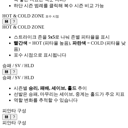
하단 시즌 범례를 클릭해 복수 시즌 비교 가능
HOT & COLD ZONE
포수 시점
💾
?
HOT & COLD ZONE
스트라이크 존을
5x5
로 나눠 존별 피타율을 표시
빨간색
= HOT (피타율 높음),
파란색
= COLD (피타율 낮
음)
포수 시점으로 표시됩니다
승패 / SV / HLD
💾
?
승패 / SV / HLD
시즌별
승리, 패배, 세이브, 홀드
추이
선발은 승패, 마무리는 세이브, 중계는 홀드가 주요 지표
역할 변화를 추적할 수 있습니다
피안타 구성
💾
?
피안타 구성