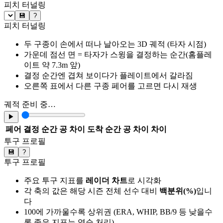
피치 터널링
💾
?
피치 터널링
두 구종이 손에서 떠나 날아오는 3D 궤적 (타자 시점)
가운데 점선 면 = 타자가 스윙을 결정하는 순간(홈플레
이트 약 7.3m 앞)
결정 순간엔 겹쳐 보이다가 플레이트에서 갈라짐
오른쪽 표에서 다른 구종 페어를 고르면 다시 재생
궤적 준비 중…
▶
페어
결정 순간 공 차이
도착 순간 공 차이
차이
투구 프로필
💾
?
투구 프로필
주요 투구 지표를
레이더 차트
로 시각화
각 축의 값은 해당 시즌 전체 선수 대비
백분위(%)
입니
다
100에 가까울수록 상위권 (ERA, WHIP, BB/9 등 낮을수
록 좋은 지표는 역순 처리)