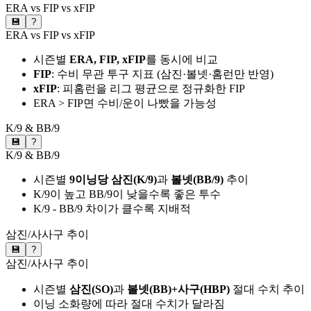
ERA vs FIP vs xFIP
💾
?
ERA vs FIP vs xFIP
시즌별
ERA, FIP, xFIP
를 동시에 비교
FIP
: 수비 무관 투구 지표 (삼진·볼넷·홈런만 반영)
xFIP
: 피홈런을 리그 평균으로 정규화한 FIP
ERA > FIP면 수비/운이 나빴을 가능성
K/9 & BB/9
💾
?
K/9 & BB/9
시즌별
9이닝당 삼진(K/9)
과
볼넷(BB/9)
추이
K/9이 높고 BB/9이 낮을수록 좋은 투수
K/9 - BB/9 차이가 클수록 지배적
삼진/사사구 추이
💾
?
삼진/사사구 추이
시즌별
삼진(SO)
과
볼넷(BB)+사구(HBP)
절대 수치 추이
이닝 소화량에 따라 절대 수치가 달라짐