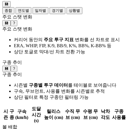
💾
종합
연도별
일자별
경기별
상황별
주요 스탯 변화
💾
?
주요 스탯 변화
커리어 동안의
주요 투구 지표
변화를 선 차트로 표시
ERA, WHIP, FIP, K/9, BB/9, K%, BB%, K-BB% 등
상단 토글로 막대/선 차트 전환 가능
구종 추이
💾
?
구종 추이
시즌별
구종별 투구 데이터
를 테이블로 보여줍니다
구속, 무브먼트, 사용률 변화를 시즌별로 추적
상단 필터로 특정 구종만 필터링 가능
도달
시
구
릴리스
수직 무
수평 무
낙차
구종
구속
시간
즌
종
(km/h)
높이 (cm)
브 (cm)
브 (cm)
각도
사용률
(s)
볼 배합