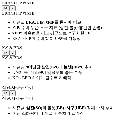
ERA vs FIP vs xFIP
💾
?
ERA vs FIP vs xFIP
시즌별
ERA, FIP, xFIP
를 동시에 비교
FIP
: 수비 무관 투구 지표 (삼진·볼넷·홈런만 반영)
xFIP
: 피홈런을 리그 평균으로 정규화한 FIP
ERA > FIP면 수비/운이 나빴을 가능성
K/9 & BB/9
💾
?
K/9 & BB/9
시즌별
9이닝당 삼진(K/9)
과
볼넷(BB/9)
추이
K/9이 높고 BB/9이 낮을수록 좋은 투수
K/9 - BB/9 차이가 클수록 지배적
삼진/사사구 추이
💾
?
삼진/사사구 추이
시즌별
삼진(SO)
과
볼넷(BB)+사구(HBP)
절대 수치 추이
이닝 소화량에 따라 절대 수치가 달라짐