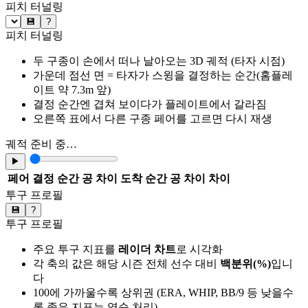
피치 터널링
💾
?
피치 터널링
두 구종이 손에서 떠나 날아오는 3D 궤적 (타자 시점)
가운데 점선 면 = 타자가 스윙을 결정하는 순간(홈플레
이트 약 7.3m 앞)
결정 순간엔 겹쳐 보이다가 플레이트에서 갈라짐
오른쪽 표에서 다른 구종 페어를 고르면 다시 재생
궤적 준비 중…
▶
페어
결정 순간 공 차이
도착 순간 공 차이
차이
투구 프로필
💾
?
투구 프로필
주요 투구 지표를
레이더 차트
로 시각화
각 축의 값은 해당 시즌 전체 선수 대비
백분위(%)
입니
다
100에 가까울수록 상위권 (ERA, WHIP, BB/9 등 낮을수
록 좋은 지표는 역순 처리)