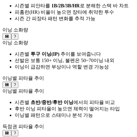
시즌별 피안타를
1B/2B/3B/HR
로 분해한 스택 바 차트
피홈런(HR) 비율이 높으면 장타에 취약한 투수
시즌 간 피장타 패턴 변화를 추적 가능
이닝 소화량
💾
?
이닝 소화량
시즌별
투구 이닝(IP)
추이를 보여줍니다
선발은 보통 150+ 이닝, 불펜은 50~70이닝 내외
이닝이 급감하면 부상이나 역할 변경 가능성
이닝별 피타율 추이
💾
?
이닝별 피타율 추이
시즌별
초반/중반/후반 이닝
에서의 피타율 비교
후반 이닝 피타율이 높으면 체력이 떨어지는 타입
이닝별 패턴으로 스태미나 분석 가능
득점권 피타율 추이
💾
?