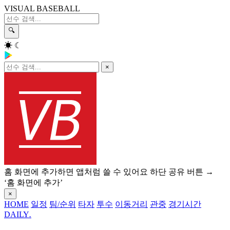
VISUAL BASEBALL
🔍
☀
☾
×
홈 화면에 추가하면 앱처럼 쓸 수 있어요
하단 공유 버튼 →
‘홈 화면에 추가’
×
HOME
일정
팀/순위
타자
투수
이동거리
관중
경기시간
DAILY
.