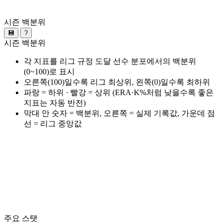
시즌 백분위
💾
?
시즌 백분위
각 지표를 리그 규정 도달 선수 분포에서의 백분위
(0~100)로 표시
오른쪽(100)일수록 리그 최상위, 왼쪽(0)일수록 최하위
파랑 = 하위 · 빨강 = 상위 (ERA·K%처럼 낮을수록 좋은
지표는 자동 반전)
막대 안 숫자 = 백분위, 오른쪽 = 실제 기록값, 가운데 점
선 = 리그 중앙값
주요 스탯