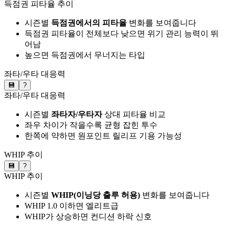
득점권 피타율 추이
시즌별
득점권에서의 피타율
변화를 보여줍니다
득점권 피타율이 전체보다 낮으면 위기 관리 능력이 뛰
어남
높으면 득점권에서 무너지는 타입
좌타/우타 대응력
💾
?
좌타/우타 대응력
시즌별
좌타자/우타자
상대 피타율 비교
좌우 차이가 작을수록 균형 잡힌 투수
한쪽에 약하면 원포인트 릴리프 기용 가능성
WHIP 추이
💾
?
WHIP 추이
시즌별
WHIP(이닝당 출루 허용)
변화를 보여줍니다
WHIP 1.0 이하면 엘리트급
WHIP가 상승하면 컨디션 하락 신호