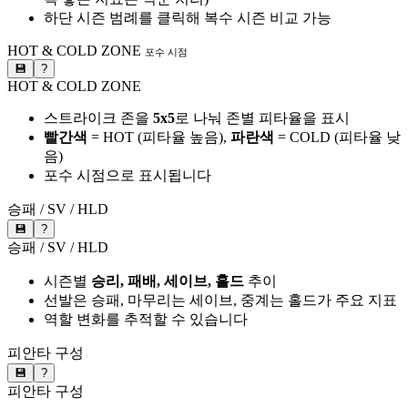
하단 시즌 범례를 클릭해 복수 시즌 비교 가능
HOT & COLD ZONE
포수 시점
💾
?
HOT & COLD ZONE
스트라이크 존을
5x5
로 나눠 존별 피타율을 표시
빨간색
= HOT (피타율 높음),
파란색
= COLD (피타율 낮
음)
포수 시점으로 표시됩니다
승패 / SV / HLD
💾
?
승패 / SV / HLD
시즌별
승리, 패배, 세이브, 홀드
추이
선발은 승패, 마무리는 세이브, 중계는 홀드가 주요 지표
역할 변화를 추적할 수 있습니다
피안타 구성
💾
?
피안타 구성