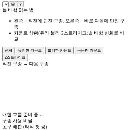
💾
?
볼 배합 읽는 법
왼쪽 = 직전에 던진 구종, 오른쪽 = 바로 다음에 던진 구
종
카운트 상황(유리·불리·2스트라이크)별 배합 변화를 비
교
전체
유리한 카운트
불리한 카운트
동등한 카운트
2스트라이크
직전 구종
→
다음 구종
배합 흐름 준비 중…
구종 사용 비율
초구 배합
(타석 첫 공)