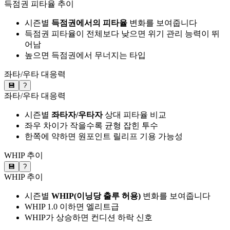
득점권 피타율 추이
시즌별
득점권에서의 피타율
변화를 보여줍니다
득점권 피타율이 전체보다 낮으면 위기 관리 능력이 뛰
어남
높으면 득점권에서 무너지는 타입
좌타/우타 대응력
💾
?
좌타/우타 대응력
시즌별
좌타자/우타자
상대 피타율 비교
좌우 차이가 작을수록 균형 잡힌 투수
한쪽에 약하면 원포인트 릴리프 기용 가능성
WHIP 추이
💾
?
WHIP 추이
시즌별
WHIP(이닝당 출루 허용)
변화를 보여줍니다
WHIP 1.0 이하면 엘리트급
WHIP가 상승하면 컨디션 하락 신호