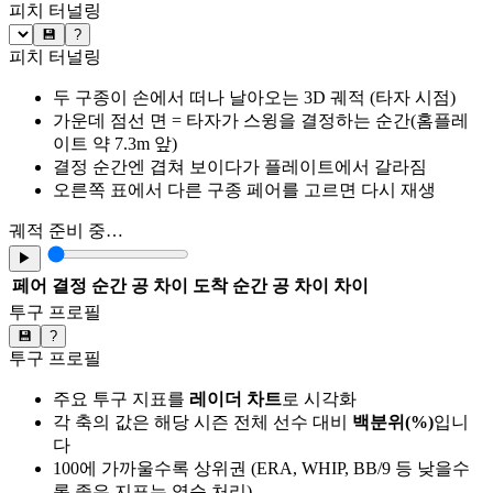
피치 터널링
💾
?
피치 터널링
두 구종이 손에서 떠나 날아오는 3D 궤적 (타자 시점)
가운데 점선 면 = 타자가 스윙을 결정하는 순간(홈플레
이트 약 7.3m 앞)
결정 순간엔 겹쳐 보이다가 플레이트에서 갈라짐
오른쪽 표에서 다른 구종 페어를 고르면 다시 재생
궤적 준비 중…
▶
페어
결정 순간 공 차이
도착 순간 공 차이
차이
투구 프로필
💾
?
투구 프로필
주요 투구 지표를
레이더 차트
로 시각화
각 축의 값은 해당 시즌 전체 선수 대비
백분위(%)
입니
다
100에 가까울수록 상위권 (ERA, WHIP, BB/9 등 낮을수
록 좋은 지표는 역순 처리)