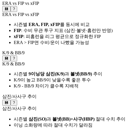
ERA vs FIP vs xFIP
💾
?
ERA vs FIP vs xFIP
시즌별
ERA, FIP, xFIP
를 동시에 비교
FIP
: 수비 무관 투구 지표 (삼진·볼넷·홈런만 반영)
xFIP
: 피홈런을 리그 평균으로 정규화한 FIP
ERA > FIP면 수비/운이 나빴을 가능성
K/9 & BB/9
💾
?
K/9 & BB/9
시즌별
9이닝당 삼진(K/9)
과
볼넷(BB/9)
추이
K/9이 높고 BB/9이 낮을수록 좋은 투수
K/9 - BB/9 차이가 클수록 지배적
삼진/사사구 추이
💾
?
삼진/사사구 추이
시즌별
삼진(SO)
과
볼넷(BB)+사구(HBP)
절대 수치 추이
이닝 소화량에 따라 절대 수치가 달라짐