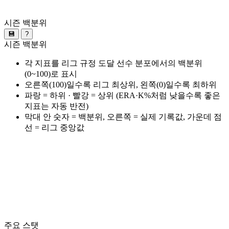
시즌 백분위
💾
?
시즌 백분위
각 지표를 리그 규정 도달 선수 분포에서의 백분위
(0~100)로 표시
오른쪽(100)일수록 리그 최상위, 왼쪽(0)일수록 최하위
파랑 = 하위 · 빨강 = 상위 (ERA·K%처럼 낮을수록 좋은
지표는 자동 반전)
막대 안 숫자 = 백분위, 오른쪽 = 실제 기록값, 가운데 점
선 = 리그 중앙값
주요 스탯