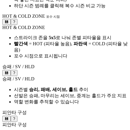
하단 시즌 범례를 클릭해 복수 시즌 비교 가능
HOT & COLD ZONE
포수 시점
💾
?
HOT & COLD ZONE
스트라이크 존을
5x5
로 나눠 존별 피타율을 표시
빨간색
= HOT (피타율 높음),
파란색
= COLD (피타율 낮
음)
포수 시점으로 표시됩니다
승패 / SV / HLD
💾
?
승패 / SV / HLD
시즌별
승리, 패배, 세이브, 홀드
추이
선발은 승패, 마무리는 세이브, 중계는 홀드가 주요 지표
역할 변화를 추적할 수 있습니다
피안타 구성
💾
?
피안타 구성