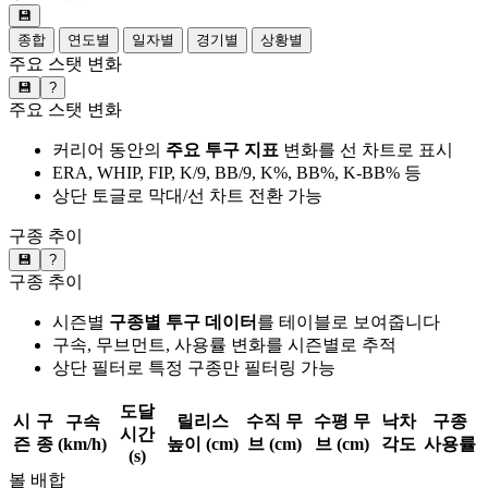
💾
종합
연도별
일자별
경기별
상황별
주요 스탯 변화
💾
?
주요 스탯 변화
커리어 동안의
주요 투구 지표
변화를 선 차트로 표시
ERA, WHIP, FIP, K/9, BB/9, K%, BB%, K-BB% 등
상단 토글로 막대/선 차트 전환 가능
구종 추이
💾
?
구종 추이
시즌별
구종별 투구 데이터
를 테이블로 보여줍니다
구속, 무브먼트, 사용률 변화를 시즌별로 추적
상단 필터로 특정 구종만 필터링 가능
도달
시
구
릴리스
수직 무
수평 무
낙차
구종
구속
시간
즌
종
(km/h)
높이 (cm)
브 (cm)
브 (cm)
각도
사용률
(s)
볼 배합