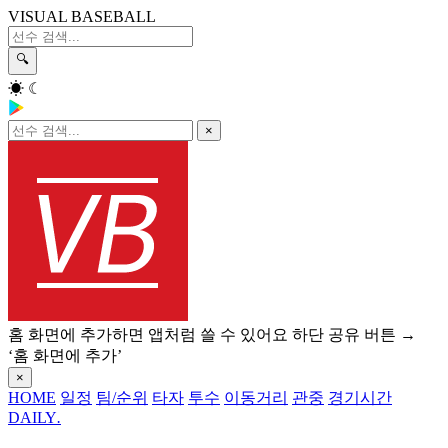
VISUAL BASEBALL
🔍
☀
☾
×
홈 화면에 추가하면 앱처럼 쓸 수 있어요
하단 공유 버튼 →
‘홈 화면에 추가’
×
HOME
일정
팀/순위
타자
투수
이동거리
관중
경기시간
DAILY
.