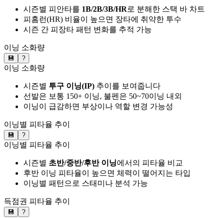
시즌별 피안타를
1B/2B/3B/HR
로 분해한 스택 바 차트
피홈런(HR) 비율이 높으면 장타에 취약한 투수
시즌 간 피장타 패턴 변화를 추적 가능
이닝 소화량
💾
?
이닝 소화량
시즌별
투구 이닝(IP)
추이를 보여줍니다
선발은 보통 150+ 이닝, 불펜은 50~70이닝 내외
이닝이 급감하면 부상이나 역할 변경 가능성
이닝별 피타율 추이
💾
?
이닝별 피타율 추이
시즌별
초반/중반/후반 이닝
에서의 피타율 비교
후반 이닝 피타율이 높으면 체력이 떨어지는 타입
이닝별 패턴으로 스태미나 분석 가능
득점권 피타율 추이
💾
?