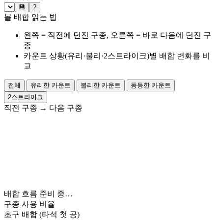
💾
?
볼 배합 읽는 법
왼쪽 = 직전에 던진 구종, 오른쪽 = 바로 다음에 던진 구
종
카운트 상황(유리·불리·2스트라이크)별 배합 변화를 비
교
전체
유리한 카운트
불리한 카운트
동등한 카운트
2스트라이크
직전 구종
→
다음 구종
배합 흐름 준비 중…
구종 사용 비율
초구 배합
(타석 첫 공)