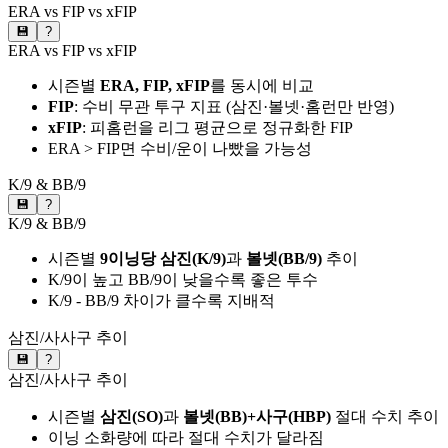
ERA vs FIP vs xFIP
💾
?
ERA vs FIP vs xFIP
시즌별
ERA, FIP, xFIP
를 동시에 비교
FIP
: 수비 무관 투구 지표 (삼진·볼넷·홈런만 반영)
xFIP
: 피홈런을 리그 평균으로 정규화한 FIP
ERA > FIP면 수비/운이 나빴을 가능성
K/9 & BB/9
💾
?
K/9 & BB/9
시즌별
9이닝당 삼진(K/9)
과
볼넷(BB/9)
추이
K/9이 높고 BB/9이 낮을수록 좋은 투수
K/9 - BB/9 차이가 클수록 지배적
삼진/사사구 추이
💾
?
삼진/사사구 추이
시즌별
삼진(SO)
과
볼넷(BB)+사구(HBP)
절대 수치 추이
이닝 소화량에 따라 절대 수치가 달라짐