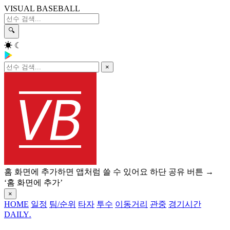
VISUAL BASEBALL
🔍
☀
☾
×
홈 화면에 추가하면 앱처럼 쓸 수 있어요
하단 공유 버튼 →
‘홈 화면에 추가’
×
HOME
일정
팀/순위
타자
투수
이동거리
관중
경기시간
DAILY
.