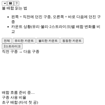
💾
?
볼 배합 읽는 법
왼쪽 = 직전에 던진 구종, 오른쪽 = 바로 다음에 던진 구
종
카운트 상황(유리·불리·2스트라이크)별 배합 변화를 비
교
전체
유리한 카운트
불리한 카운트
동등한 카운트
2스트라이크
직전 구종
→
다음 구종
배합 흐름 준비 중…
구종 사용 비율
초구 배합
(타석 첫 공)