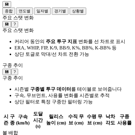
💾
종합
연도별
일자별
경기별
상황별
주요 스탯 변화
💾
?
주요 스탯 변화
커리어 동안의
주요 투구 지표
변화를 선 차트로 표시
ERA, WHIP, FIP, K/9, BB/9, K%, BB%, K-BB% 등
상단 토글로 막대/선 차트 전환 가능
구종 추이
💾
?
구종 추이
시즌별
구종별 투구 데이터
를 테이블로 보여줍니다
구속, 무브먼트, 사용률 변화를 시즌별로 추적
상단 필터로 특정 구종만 필터링 가능
도달
시
구
릴리스
수직 무
수평 무
낙차
구종
구속
시간
즌
종
(km/h)
높이 (cm)
브 (cm)
브 (cm)
각도
사용률
(s)
볼 배합