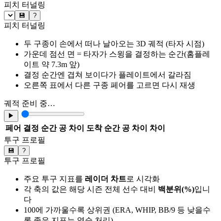
피치 터널링
💾
?
피치 터널링
두 구종이 손에서 떠나 날아오는 3D 궤적 (타자 시점)
가운데 점선 면 = 타자가 스윙을 결정하는 순간(홈플레
이트 약 7.3m 앞)
결정 순간엔 겹쳐 보이다가 플레이트에서 갈라짐
오른쪽 표에서 다른 구종 페어를 고르면 다시 재생
궤적 준비 중…
▶
페어
결정 순간 공 차이
도착 순간 공 차이
차이
투구 프로필
💾
?
투구 프로필
주요 투구 지표를
레이더 차트
로 시각화
각 축의 값은 해당 시즌 전체 선수 대비
백분위(%)
입니
다
100에 가까울수록 상위권 (ERA, WHIP, BB/9 등 낮을수
록 좋은 지표는 역순 처리)