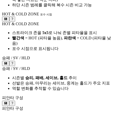
하단 시즌 범례를 클릭해 복수 시즌 비교 가능
HOT & COLD ZONE
포수 시점
💾
?
HOT & COLD ZONE
스트라이크 존을
5x5
로 나눠 존별 피타율을 표시
빨간색
= HOT (피타율 높음),
파란색
= COLD (피타율 낮
음)
포수 시점으로 표시됩니다
승패 / SV / HLD
💾
?
승패 / SV / HLD
시즌별
승리, 패배, 세이브, 홀드
추이
선발은 승패, 마무리는 세이브, 중계는 홀드가 주요 지표
역할 변화를 추적할 수 있습니다
피안타 구성
💾
?
피안타 구성