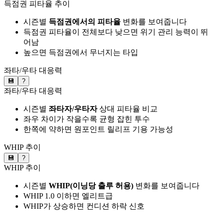
득점권 피타율 추이
시즌별
득점권에서의 피타율
변화를 보여줍니다
득점권 피타율이 전체보다 낮으면 위기 관리 능력이 뛰
어남
높으면 득점권에서 무너지는 타입
좌타/우타 대응력
💾
?
좌타/우타 대응력
시즌별
좌타자/우타자
상대 피타율 비교
좌우 차이가 작을수록 균형 잡힌 투수
한쪽에 약하면 원포인트 릴리프 기용 가능성
WHIP 추이
💾
?
WHIP 추이
시즌별
WHIP(이닝당 출루 허용)
변화를 보여줍니다
WHIP 1.0 이하면 엘리트급
WHIP가 상승하면 컨디션 하락 신호