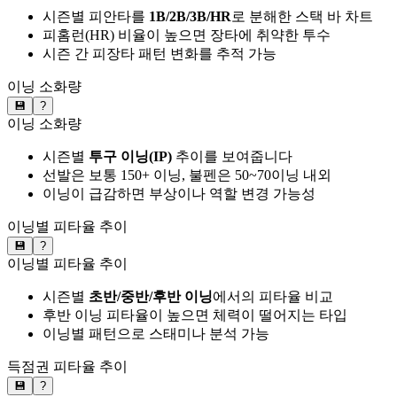
시즌별 피안타를
1B/2B/3B/HR
로 분해한 스택 바 차트
피홈런(HR) 비율이 높으면 장타에 취약한 투수
시즌 간 피장타 패턴 변화를 추적 가능
이닝 소화량
💾
?
이닝 소화량
시즌별
투구 이닝(IP)
추이를 보여줍니다
선발은 보통 150+ 이닝, 불펜은 50~70이닝 내외
이닝이 급감하면 부상이나 역할 변경 가능성
이닝별 피타율 추이
💾
?
이닝별 피타율 추이
시즌별
초반/중반/후반 이닝
에서의 피타율 비교
후반 이닝 피타율이 높으면 체력이 떨어지는 타입
이닝별 패턴으로 스태미나 분석 가능
득점권 피타율 추이
💾
?