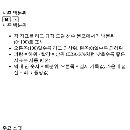
시즌 백분위
💾
?
시즌 백분위
각 지표를 리그 규정 도달 선수 분포에서의 백분위
(0~100)로 표시
오른쪽(100)일수록 리그 최상위, 왼쪽(0)일수록 최하위
파랑 = 하위 · 빨강 = 상위 (ERA·K%처럼 낮을수록 좋은
지표는 자동 반전)
막대 안 숫자 = 백분위, 오른쪽 = 실제 기록값, 가운데 점
선 = 리그 중앙값
주요 스탯