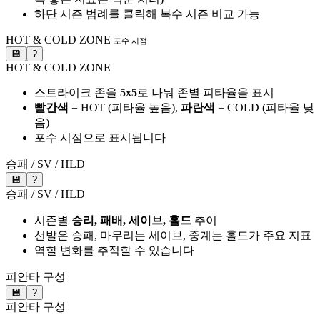
하단 시즌 범례를 클릭해 복수 시즌 비교 가능
HOT & COLD ZONE
포수 시점
💾
?
HOT & COLD ZONE
스트라이크 존을
5x5
로 나눠 존별 피타율을 표시
빨간색
= HOT (피타율 높음),
파란색
= COLD (피타율 낮
음)
포수 시점으로 표시됩니다
승패 / SV / HLD
💾
?
승패 / SV / HLD
시즌별
승리, 패배, 세이브, 홀드
추이
선발은 승패, 마무리는 세이브, 중계는 홀드가 주요 지표
역할 변화를 추적할 수 있습니다
피안타 구성
💾
?
피안타 구성