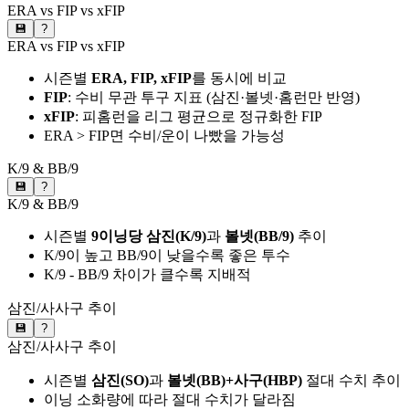
ERA vs FIP vs xFIP
💾
?
ERA vs FIP vs xFIP
시즌별
ERA, FIP, xFIP
를 동시에 비교
FIP
: 수비 무관 투구 지표 (삼진·볼넷·홈런만 반영)
xFIP
: 피홈런을 리그 평균으로 정규화한 FIP
ERA > FIP면 수비/운이 나빴을 가능성
K/9 & BB/9
💾
?
K/9 & BB/9
시즌별
9이닝당 삼진(K/9)
과
볼넷(BB/9)
추이
K/9이 높고 BB/9이 낮을수록 좋은 투수
K/9 - BB/9 차이가 클수록 지배적
삼진/사사구 추이
💾
?
삼진/사사구 추이
시즌별
삼진(SO)
과
볼넷(BB)+사구(HBP)
절대 수치 추이
이닝 소화량에 따라 절대 수치가 달라짐