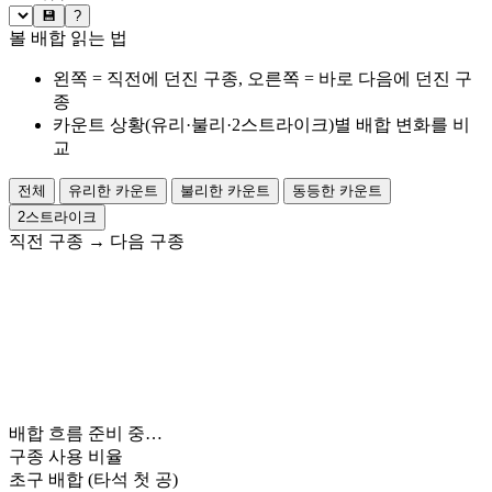
💾
?
볼 배합 읽는 법
왼쪽 = 직전에 던진 구종, 오른쪽 = 바로 다음에 던진 구
종
카운트 상황(유리·불리·2스트라이크)별 배합 변화를 비
교
전체
유리한 카운트
불리한 카운트
동등한 카운트
2스트라이크
직전 구종
→
다음 구종
배합 흐름 준비 중…
구종 사용 비율
초구 배합
(타석 첫 공)