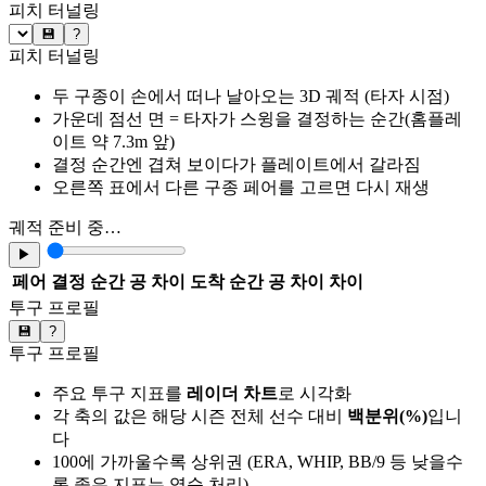
피치 터널링
💾
?
피치 터널링
두 구종이 손에서 떠나 날아오는 3D 궤적 (타자 시점)
가운데 점선 면 = 타자가 스윙을 결정하는 순간(홈플레
이트 약 7.3m 앞)
결정 순간엔 겹쳐 보이다가 플레이트에서 갈라짐
오른쪽 표에서 다른 구종 페어를 고르면 다시 재생
궤적 준비 중…
▶
페어
결정 순간 공 차이
도착 순간 공 차이
차이
투구 프로필
💾
?
투구 프로필
주요 투구 지표를
레이더 차트
로 시각화
각 축의 값은 해당 시즌 전체 선수 대비
백분위(%)
입니
다
100에 가까울수록 상위권 (ERA, WHIP, BB/9 등 낮을수
록 좋은 지표는 역순 처리)