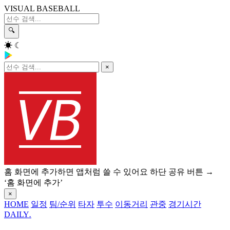
VISUAL BASEBALL
🔍
☀
☾
×
홈 화면에 추가하면 앱처럼 쓸 수 있어요
하단 공유 버튼 →
‘홈 화면에 추가’
×
HOME
일정
팀/순위
타자
투수
이동거리
관중
경기시간
DAILY
.