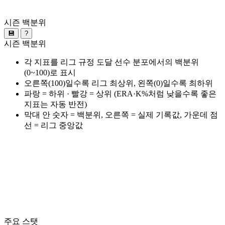
시즌 백분위
💾
?
시즌 백분위
각 지표를 리그 규정 도달 선수 분포에서의 백분위
(0~100)로 표시
오른쪽(100)일수록 리그 최상위, 왼쪽(0)일수록 최하위
파랑 = 하위 · 빨강 = 상위 (ERA·K%처럼 낮을수록 좋은
지표는 자동 반전)
막대 안 숫자 = 백분위, 오른쪽 = 실제 기록값, 가운데 점
선 = 리그 중앙값
주요 스탯