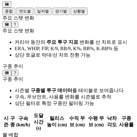
💾
종합
연도별
일자별
경기별
상황별
주요 스탯 변화
💾
?
주요 스탯 변화
커리어 동안의
주요 투구 지표
변화를 선 차트로 표시
ERA, WHIP, FIP, K/9, BB/9, K%, BB%, K-BB% 등
상단 토글로 막대/선 차트 전환 가능
구종 추이
💾
?
구종 추이
시즌별
구종별 투구 데이터
를 테이블로 보여줍니다
구속, 무브먼트, 사용률 변화를 시즌별로 추적
상단 필터로 특정 구종만 필터링 가능
도달
시
구
릴리스
수직 무
수평 무
낙차
구종
구속
시간
즌
종
(km/h)
높이 (cm)
브 (cm)
브 (cm)
각도
사용률
(s)
볼 배합