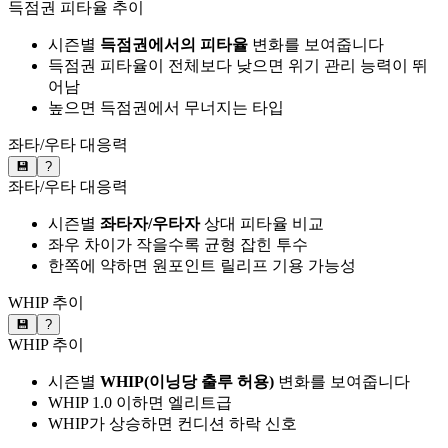
득점권 피타율 추이
시즌별
득점권에서의 피타율
변화를 보여줍니다
득점권 피타율이 전체보다 낮으면 위기 관리 능력이 뛰
어남
높으면 득점권에서 무너지는 타입
좌타/우타 대응력
💾
?
좌타/우타 대응력
시즌별
좌타자/우타자
상대 피타율 비교
좌우 차이가 작을수록 균형 잡힌 투수
한쪽에 약하면 원포인트 릴리프 기용 가능성
WHIP 추이
💾
?
WHIP 추이
시즌별
WHIP(이닝당 출루 허용)
변화를 보여줍니다
WHIP 1.0 이하면 엘리트급
WHIP가 상승하면 컨디션 하락 신호