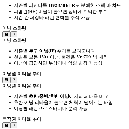
시즌별 피안타를
1B/2B/3B/HR
로 분해한 스택 바 차트
피홈런(HR) 비율이 높으면 장타에 취약한 투수
시즌 간 피장타 패턴 변화를 추적 가능
이닝 소화량
💾
?
이닝 소화량
시즌별
투구 이닝(IP)
추이를 보여줍니다
선발은 보통 150+ 이닝, 불펜은 50~70이닝 내외
이닝이 급감하면 부상이나 역할 변경 가능성
이닝별 피타율 추이
💾
?
이닝별 피타율 추이
시즌별
초반/중반/후반 이닝
에서의 피타율 비교
후반 이닝 피타율이 높으면 체력이 떨어지는 타입
이닝별 패턴으로 스태미나 분석 가능
득점권 피타율 추이
💾
?