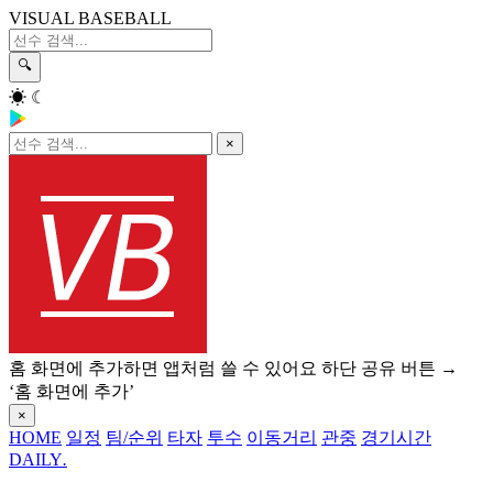
VISUAL BASEBALL
🔍
☀
☾
×
홈 화면에 추가하면 앱처럼 쓸 수 있어요
하단 공유 버튼 →
‘홈 화면에 추가’
×
HOME
일정
팀/순위
타자
투수
이동거리
관중
경기시간
DAILY
.