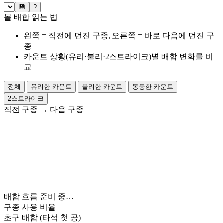
💾
?
볼 배합 읽는 법
왼쪽 = 직전에 던진 구종, 오른쪽 = 바로 다음에 던진 구
종
카운트 상황(유리·불리·2스트라이크)별 배합 변화를 비
교
전체
유리한 카운트
불리한 카운트
동등한 카운트
2스트라이크
직전 구종
→
다음 구종
배합 흐름 준비 중…
구종 사용 비율
초구 배합
(타석 첫 공)