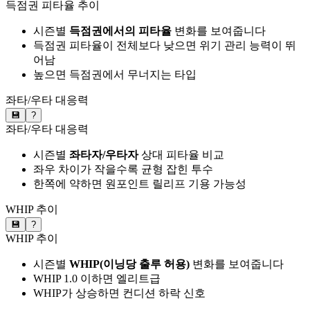
득점권 피타율 추이
시즌별
득점권에서의 피타율
변화를 보여줍니다
득점권 피타율이 전체보다 낮으면 위기 관리 능력이 뛰
어남
높으면 득점권에서 무너지는 타입
좌타/우타 대응력
💾
?
좌타/우타 대응력
시즌별
좌타자/우타자
상대 피타율 비교
좌우 차이가 작을수록 균형 잡힌 투수
한쪽에 약하면 원포인트 릴리프 기용 가능성
WHIP 추이
💾
?
WHIP 추이
시즌별
WHIP(이닝당 출루 허용)
변화를 보여줍니다
WHIP 1.0 이하면 엘리트급
WHIP가 상승하면 컨디션 하락 신호