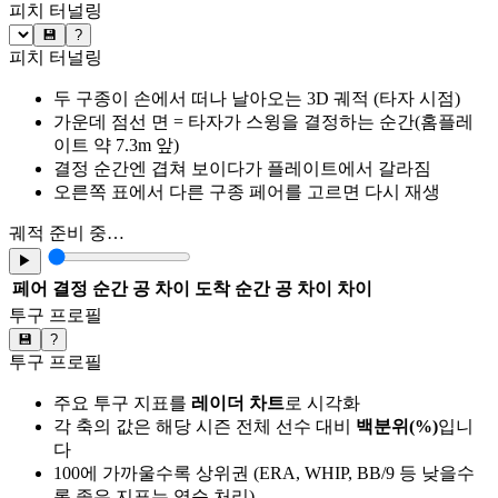
피치 터널링
💾
?
피치 터널링
두 구종이 손에서 떠나 날아오는 3D 궤적 (타자 시점)
가운데 점선 면 = 타자가 스윙을 결정하는 순간(홈플레
이트 약 7.3m 앞)
결정 순간엔 겹쳐 보이다가 플레이트에서 갈라짐
오른쪽 표에서 다른 구종 페어를 고르면 다시 재생
궤적 준비 중…
▶
페어
결정 순간 공 차이
도착 순간 공 차이
차이
투구 프로필
💾
?
투구 프로필
주요 투구 지표를
레이더 차트
로 시각화
각 축의 값은 해당 시즌 전체 선수 대비
백분위(%)
입니
다
100에 가까울수록 상위권 (ERA, WHIP, BB/9 등 낮을수
록 좋은 지표는 역순 처리)