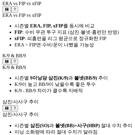
ERA vs FIP vs xFIP
💾
?
ERA vs FIP vs xFIP
시즌별
ERA, FIP, xFIP
를 동시에 비교
FIP
: 수비 무관 투구 지표 (삼진·볼넷·홈런만 반영)
xFIP
: 피홈런을 리그 평균으로 정규화한 FIP
ERA > FIP면 수비/운이 나빴을 가능성
K/9 & BB/9
💾
?
K/9 & BB/9
시즌별
9이닝당 삼진(K/9)
과
볼넷(BB/9)
추이
K/9이 높고 BB/9이 낮을수록 좋은 투수
K/9 - BB/9 차이가 클수록 지배적
삼진/사사구 추이
💾
?
삼진/사사구 추이
시즌별
삼진(SO)
과
볼넷(BB)+사구(HBP)
절대 수치 추이
이닝 소화량에 따라 절대 수치가 달라짐