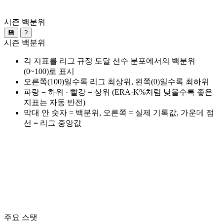
시즌 백분위
💾
?
시즌 백분위
각 지표를 리그 규정 도달 선수 분포에서의 백분위
(0~100)로 표시
오른쪽(100)일수록 리그 최상위, 왼쪽(0)일수록 최하위
파랑 = 하위 · 빨강 = 상위 (ERA·K%처럼 낮을수록 좋은
지표는 자동 반전)
막대 안 숫자 = 백분위, 오른쪽 = 실제 기록값, 가운데 점
선 = 리그 중앙값
주요 스탯