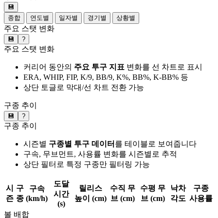
💾
종합
연도별
일자별
경기별
상황별
주요 스탯 변화
💾
?
주요 스탯 변화
커리어 동안의
주요 투구 지표
변화를 선 차트로 표시
ERA, WHIP, FIP, K/9, BB/9, K%, BB%, K-BB% 등
상단 토글로 막대/선 차트 전환 가능
구종 추이
💾
?
구종 추이
시즌별
구종별 투구 데이터
를 테이블로 보여줍니다
구속, 무브먼트, 사용률 변화를 시즌별로 추적
상단 필터로 특정 구종만 필터링 가능
도달
시
구
릴리스
수직 무
수평 무
낙차
구종
구속
시간
즌
종
(km/h)
높이 (cm)
브 (cm)
브 (cm)
각도
사용률
(s)
볼 배합