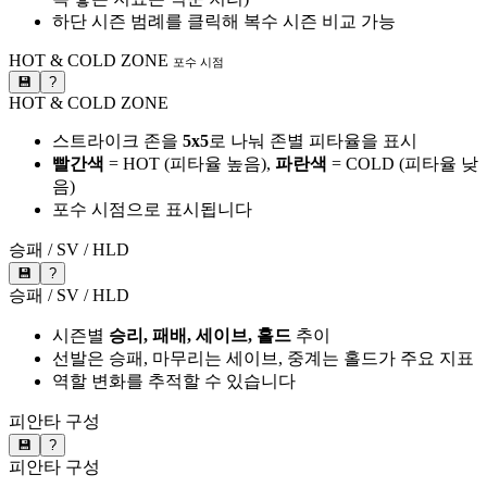
하단 시즌 범례를 클릭해 복수 시즌 비교 가능
HOT & COLD ZONE
포수 시점
💾
?
HOT & COLD ZONE
스트라이크 존을
5x5
로 나눠 존별 피타율을 표시
빨간색
= HOT (피타율 높음),
파란색
= COLD (피타율 낮
음)
포수 시점으로 표시됩니다
승패 / SV / HLD
💾
?
승패 / SV / HLD
시즌별
승리, 패배, 세이브, 홀드
추이
선발은 승패, 마무리는 세이브, 중계는 홀드가 주요 지표
역할 변화를 추적할 수 있습니다
피안타 구성
💾
?
피안타 구성