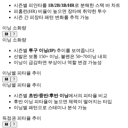
시즌별 피안타를
1B/2B/3B/HR
로 분해한 스택 바 차트
피홈런(HR) 비율이 높으면 장타에 취약한 투수
시즌 간 피장타 패턴 변화를 추적 가능
이닝 소화량
💾
?
이닝 소화량
시즌별
투구 이닝(IP)
추이를 보여줍니다
선발은 보통 150+ 이닝, 불펜은 50~70이닝 내외
이닝이 급감하면 부상이나 역할 변경 가능성
이닝별 피타율 추이
💾
?
이닝별 피타율 추이
시즌별
초반/중반/후반 이닝
에서의 피타율 비교
후반 이닝 피타율이 높으면 체력이 떨어지는 타입
이닝별 패턴으로 스태미나 분석 가능
득점권 피타율 추이
💾
?