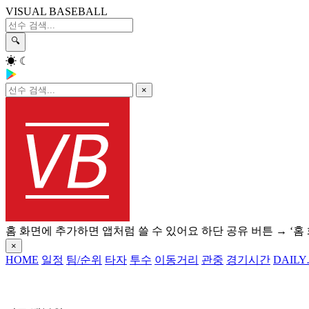
VISUAL BASEBALL
🔍
☀
☾
×
홈 화면에 추가하면 앱처럼 쓸 수 있어요
하단 공유 버튼 → ‘홈
×
HOME
일정
팀/순위
타자
투수
이동거리
관중
경기시간
DAILY