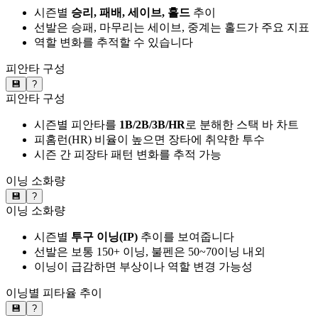
시즌별
승리, 패배, 세이브, 홀드
추이
선발은 승패, 마무리는 세이브, 중계는 홀드가 주요 지표
역할 변화를 추적할 수 있습니다
피안타 구성
💾
?
피안타 구성
시즌별 피안타를
1B/2B/3B/HR
로 분해한 스택 바 차트
피홈런(HR) 비율이 높으면 장타에 취약한 투수
시즌 간 피장타 패턴 변화를 추적 가능
이닝 소화량
💾
?
이닝 소화량
시즌별
투구 이닝(IP)
추이를 보여줍니다
선발은 보통 150+ 이닝, 불펜은 50~70이닝 내외
이닝이 급감하면 부상이나 역할 변경 가능성
이닝별 피타율 추이
💾
?