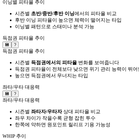
이닝별 피타율 추이
시즌별
초반/중반/후반 이닝
에서의 피타율 비교
후반 이닝 피타율이 높으면 체력이 떨어지는 타입
이닝별 패턴으로 스태미나 분석 가능
득점권 피타율 추이
💾
?
득점권 피타율 추이
시즌별
득점권에서의 피타율
변화를 보여줍니다
득점권 피타율이 전체보다 낮으면 위기 관리 능력이 뛰어
높으면 득점권에서 무너지는 타입
좌타/우타 대응력
💾
?
좌타/우타 대응력
시즌별
좌타자/우타자
상대 피타율 비교
좌우 차이가 작을수록 균형 잡힌 투수
한쪽에 약하면 원포인트 릴리프 기용 가능성
WHIP 추이