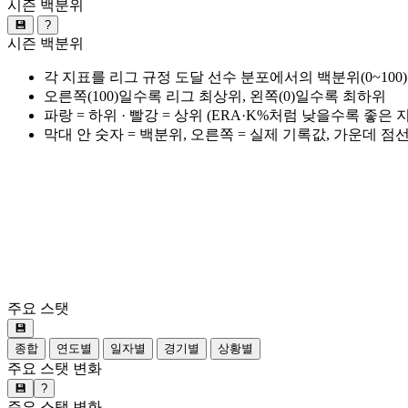
시즌 백분위
💾
?
시즌 백분위
각 지표를 리그 규정 도달 선수 분포에서의 백분위(0~100
오른쪽(100)일수록 리그 최상위, 왼쪽(0)일수록 최하위
파랑 = 하위 · 빨강 = 상위 (ERA·K%처럼 낮을수록 좋은
막대 안 숫자 = 백분위, 오른쪽 = 실제 기록값, 가운데 점
주요 스탯
💾
종합
연도별
일자별
경기별
상황별
주요 스탯 변화
💾
?
주요 스탯 변화