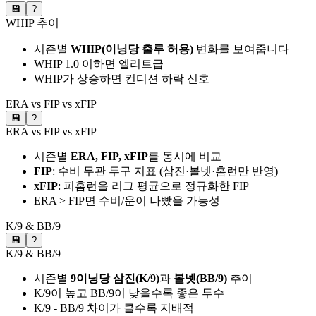
💾
?
WHIP 추이
시즌별
WHIP(이닝당 출루 허용)
변화를 보여줍니다
WHIP 1.0 이하면 엘리트급
WHIP가 상승하면 컨디션 하락 신호
ERA vs FIP vs xFIP
💾
?
ERA vs FIP vs xFIP
시즌별
ERA, FIP, xFIP
를 동시에 비교
FIP
: 수비 무관 투구 지표 (삼진·볼넷·홈런만 반영)
xFIP
: 피홈런을 리그 평균으로 정규화한 FIP
ERA > FIP면 수비/운이 나빴을 가능성
K/9 & BB/9
💾
?
K/9 & BB/9
시즌별
9이닝당 삼진(K/9)
과
볼넷(BB/9)
추이
K/9이 높고 BB/9이 낮을수록 좋은 투수
K/9 - BB/9 차이가 클수록 지배적