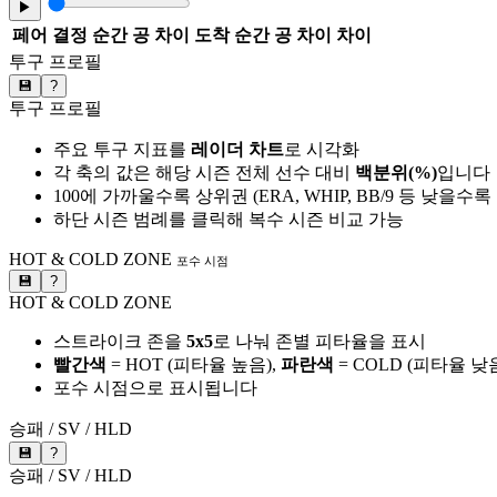
▶
페어
결정 순간 공 차이
도착 순간 공 차이
차이
투구 프로필
💾
?
투구 프로필
주요 투구 지표를
레이더 차트
로 시각화
각 축의 값은 해당 시즌 전체 선수 대비
백분위(%)
입니다
100에 가까울수록 상위권 (ERA, WHIP, BB/9 등 낮을수
하단 시즌 범례를 클릭해 복수 시즌 비교 가능
HOT & COLD ZONE
포수 시점
💾
?
HOT & COLD ZONE
스트라이크 존을
5x5
로 나눠 존별 피타율을 표시
빨간색
= HOT (피타율 높음),
파란색
= COLD (피타율 낮
포수 시점으로 표시됩니다
승패 / SV / HLD
💾
?
승패 / SV / HLD