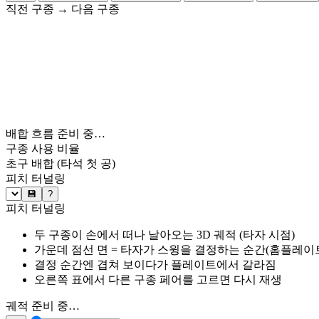
직전 구종
→
다음 구종
배합 흐름 준비 중…
구종 사용 비율
초구 배합
(타석 첫 공)
피치 터널링
💾
?
피치 터널링
두 구종이 손에서 떠나 날아오는 3D 궤적 (타자 시점)
가운데 점선 면 = 타자가 스윙을 결정하는 순간(홈플레이트 약
결정 순간엔 겹쳐 보이다가 플레이트에서 갈라짐
오른쪽 표에서 다른 구종 페어를 고르면 다시 재생
궤적 준비 중…