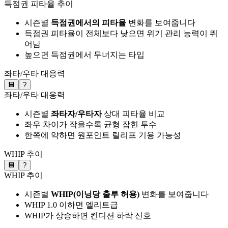
득점권 피타율 추이
시즌별
득점권에서의 피타율
변화를 보여줍니다
득점권 피타율이 전체보다 낮으면 위기 관리 능력이 뛰
어남
높으면 득점권에서 무너지는 타입
좌타/우타 대응력
💾
?
좌타/우타 대응력
시즌별
좌타자/우타자
상대 피타율 비교
좌우 차이가 작을수록 균형 잡힌 투수
한쪽에 약하면 원포인트 릴리프 기용 가능성
WHIP 추이
💾
?
WHIP 추이
시즌별
WHIP(이닝당 출루 허용)
변화를 보여줍니다
WHIP 1.0 이하면 엘리트급
WHIP가 상승하면 컨디션 하락 신호