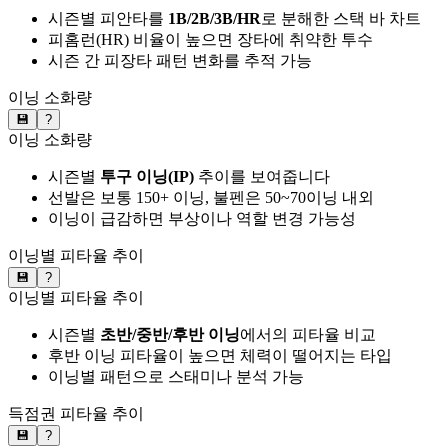
시즌별 피안타를
1B/2B/3B/HR
로 분해한 스택 바 차트
피홈런(HR) 비율이 높으면 장타에 취약한 투수
시즌 간 피장타 패턴 변화를 추적 가능
이닝 소화량
💾
?
이닝 소화량
시즌별
투구 이닝(IP)
추이를 보여줍니다
선발은 보통 150+ 이닝, 불펜은 50~70이닝 내외
이닝이 급감하면 부상이나 역할 변경 가능성
이닝별 피타율 추이
💾
?
이닝별 피타율 추이
시즌별
초반/중반/후반 이닝
에서의 피타율 비교
후반 이닝 피타율이 높으면 체력이 떨어지는 타입
이닝별 패턴으로 스태미나 분석 가능
득점권 피타율 추이
💾
?