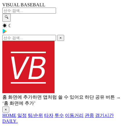
VISUAL BASEBALL
🔍
☀
☾
×
홈 화면에 추가하면 앱처럼 쓸 수 있어요
하단 공유 버튼 →
‘홈 화면에 추가’
×
HOME
일정
팀/순위
타자
투수
이동거리
관중
경기시간
DAILY
.