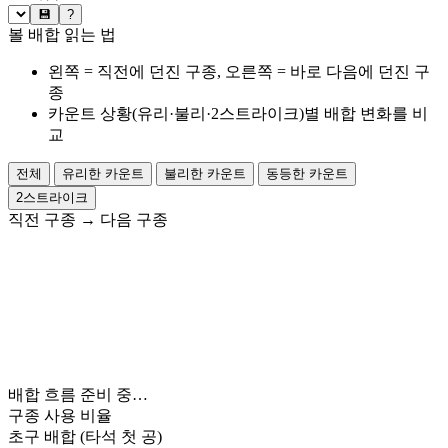
💾
?
볼 배합 읽는 법
왼쪽 = 직전에 던진 구종, 오른쪽 = 바로 다음에 던진 구
종
카운트 상황(유리·불리·2스트라이크)별 배합 변화를 비
교
전체
유리한 카운트
불리한 카운트
동등한 카운트
2스트라이크
직전 구종
→
다음 구종
배합 흐름 준비 중…
구종 사용 비율
초구 배합
(타석 첫 공)