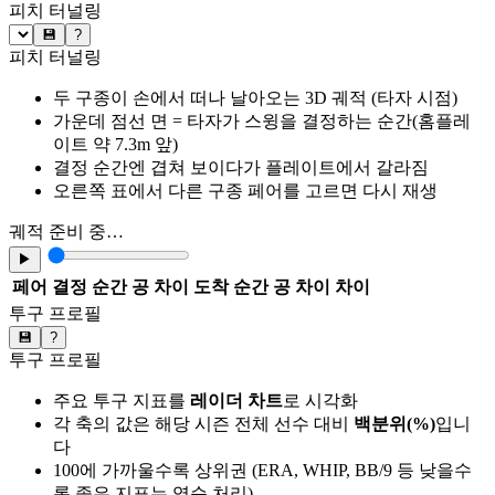
피치 터널링
💾
?
피치 터널링
두 구종이 손에서 떠나 날아오는 3D 궤적 (타자 시점)
가운데 점선 면 = 타자가 스윙을 결정하는 순간(홈플레
이트 약 7.3m 앞)
결정 순간엔 겹쳐 보이다가 플레이트에서 갈라짐
오른쪽 표에서 다른 구종 페어를 고르면 다시 재생
궤적 준비 중…
▶
페어
결정 순간 공 차이
도착 순간 공 차이
차이
투구 프로필
💾
?
투구 프로필
주요 투구 지표를
레이더 차트
로 시각화
각 축의 값은 해당 시즌 전체 선수 대비
백분위(%)
입니
다
100에 가까울수록 상위권 (ERA, WHIP, BB/9 등 낮을수
록 좋은 지표는 역순 처리)