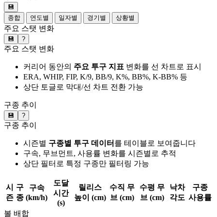
💾
종합
연도별
일자별
경기별
상황별
주요 스탯 변화
💾
?
주요 스탯 변화
커리어 동안의
주요 투구 지표
변화를 선 차트로 표시
ERA, WHIP, FIP, K/9, BB/9, K%, BB%, K-BB% 등
상단 토글로 막대/선 차트 전환 가능
구종 추이
💾
?
구종 추이
시즌별
구종별 투구 데이터
를 테이블로 보여줍니다
구속, 무브먼트, 사용률 변화를 시즌별로 추적
상단 필터로 특정 구종만 필터링 가능
도달
시
구
릴리스
수직 무
수평 무
낙차
구종
구속
시간
즌
종
(km/h)
높이 (cm)
브 (cm)
브 (cm)
각도
사용률
(s)
볼 배합