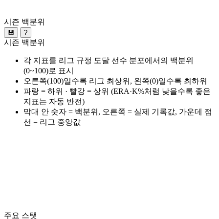
시즌 백분위
💾
?
시즌 백분위
각 지표를 리그 규정 도달 선수 분포에서의 백분위
(0~100)로 표시
오른쪽(100)일수록 리그 최상위, 왼쪽(0)일수록 최하위
파랑 = 하위 · 빨강 = 상위 (ERA·K%처럼 낮을수록 좋은
지표는 자동 반전)
막대 안 숫자 = 백분위, 오른쪽 = 실제 기록값, 가운데 점
선 = 리그 중앙값
주요 스탯