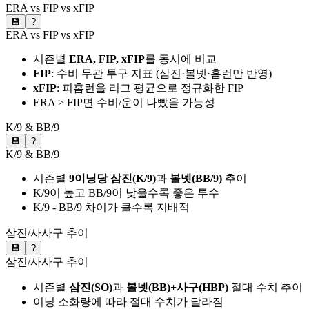
ERA vs FIP vs xFIP
💾
?
ERA vs FIP vs xFIP
시즌별
ERA, FIP, xFIP
를 동시에 비교
FIP
: 수비 무관 투구 지표 (삼진·볼넷·홈런만 반영)
xFIP
: 피홈런을 리그 평균으로 정규화한 FIP
ERA > FIP면 수비/운이 나빴을 가능성
K/9 & BB/9
💾
?
K/9 & BB/9
시즌별
9이닝당 삼진(K/9)
과
볼넷(BB/9)
추이
K/9이 높고 BB/9이 낮을수록 좋은 투수
K/9 - BB/9 차이가 클수록 지배적
삼진/사사구 추이
💾
?
삼진/사사구 추이
시즌별
삼진(SO)
과
볼넷(BB)+사구(HBP)
절대 수치 추이
이닝 소화량에 따라 절대 수치가 달라짐