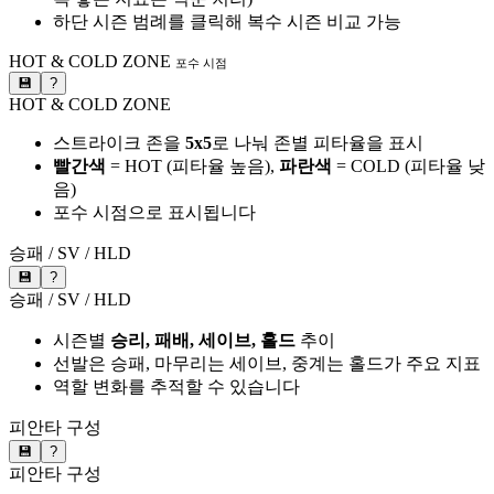
하단 시즌 범례를 클릭해 복수 시즌 비교 가능
HOT & COLD ZONE
포수 시점
💾
?
HOT & COLD ZONE
스트라이크 존을
5x5
로 나눠 존별 피타율을 표시
빨간색
= HOT (피타율 높음),
파란색
= COLD (피타율 낮
음)
포수 시점으로 표시됩니다
승패 / SV / HLD
💾
?
승패 / SV / HLD
시즌별
승리, 패배, 세이브, 홀드
추이
선발은 승패, 마무리는 세이브, 중계는 홀드가 주요 지표
역할 변화를 추적할 수 있습니다
피안타 구성
💾
?
피안타 구성