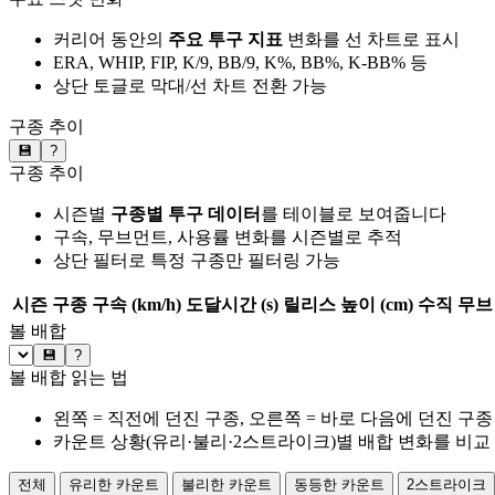
커리어 동안의
주요 투구 지표
변화를 선 차트로 표시
ERA, WHIP, FIP, K/9, BB/9, K%, BB%, K-BB% 등
상단 토글로 막대/선 차트 전환 가능
구종 추이
💾
?
구종 추이
시즌별
구종별 투구 데이터
를 테이블로 보여줍니다
구속, 무브먼트, 사용률 변화를 시즌별로 추적
상단 필터로 특정 구종만 필터링 가능
시즌
구종
구속 (km/h)
도달시간 (s)
릴리스 높이 (cm)
수직 무브 
볼 배합
💾
?
볼 배합 읽는 법
왼쪽 = 직전에 던진 구종, 오른쪽 = 바로 다음에 던진 구종
카운트 상황(유리·불리·2스트라이크)별 배합 변화를 비교
전체
유리한 카운트
불리한 카운트
동등한 카운트
2스트라이크