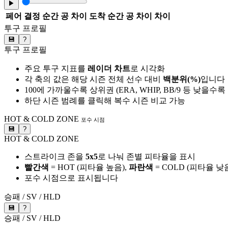
▶
페어
결정 순간 공 차이
도착 순간 공 차이
차이
투구 프로필
💾
?
투구 프로필
주요 투구 지표를
레이더 차트
로 시각화
각 축의 값은 해당 시즌 전체 선수 대비
백분위(%)
입니다
100에 가까울수록 상위권 (ERA, WHIP, BB/9 등 낮을수
하단 시즌 범례를 클릭해 복수 시즌 비교 가능
HOT & COLD ZONE
포수 시점
💾
?
HOT & COLD ZONE
스트라이크 존을
5x5
로 나눠 존별 피타율을 표시
빨간색
= HOT (피타율 높음),
파란색
= COLD (피타율 낮
포수 시점으로 표시됩니다
승패 / SV / HLD
💾
?
승패 / SV / HLD