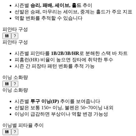
시즌별
승리, 패배, 세이브, 홀드
추이
선발은 승패, 마무리는 세이브, 중계는 홀드가 주요 지표
역할 변화를 추적할 수 있습니다
피안타 구성
💾
?
피안타 구성
시즌별 피안타를
1B/2B/3B/HR
로 분해한 스택 바 차트
피홈런(HR) 비율이 높으면 장타에 취약한 투수
시즌 간 피장타 패턴 변화를 추적 가능
이닝 소화량
💾
?
이닝 소화량
시즌별
투구 이닝(IP)
추이를 보여줍니다
선발은 보통 150+ 이닝, 불펜은 50~70이닝 내외
이닝이 급감하면 부상이나 역할 변경 가능성
이닝별 피타율 추이
💾
?