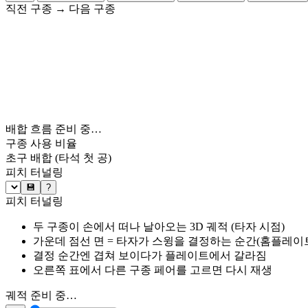
직전 구종
→
다음 구종
배합 흐름 준비 중…
구종 사용 비율
초구 배합
(타석 첫 공)
피치 터널링
💾
?
피치 터널링
두 구종이 손에서 떠나 날아오는 3D 궤적 (타자 시점)
가운데 점선 면 = 타자가 스윙을 결정하는 순간(홈플레이트 약
결정 순간엔 겹쳐 보이다가 플레이트에서 갈라짐
오른쪽 표에서 다른 구종 페어를 고르면 다시 재생
궤적 준비 중…