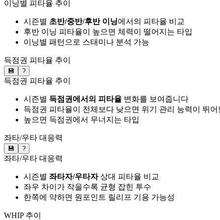
이닝별 피타율 추이
시즌별
초반/중반/후반 이닝
에서의 피타율 비교
후반 이닝 피타율이 높으면 체력이 떨어지는 타입
이닝별 패턴으로 스태미나 분석 가능
득점권 피타율 추이
💾
?
득점권 피타율 추이
시즌별
득점권에서의 피타율
변화를 보여줍니다
득점권 피타율이 전체보다 낮으면 위기 관리 능력이 뛰어
높으면 득점권에서 무너지는 타입
좌타/우타 대응력
💾
?
좌타/우타 대응력
시즌별
좌타자/우타자
상대 피타율 비교
좌우 차이가 작을수록 균형 잡힌 투수
한쪽에 약하면 원포인트 릴리프 기용 가능성
WHIP 추이