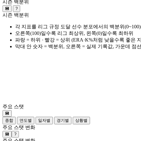
시즌 백분위
💾
?
시즌 백분위
각 지표를 리그 규정 도달 선수 분포에서의 백분위(0~100
오른쪽(100)일수록 리그 최상위, 왼쪽(0)일수록 최하위
파랑 = 하위 · 빨강 = 상위 (ERA·K%처럼 낮을수록 좋은
막대 안 숫자 = 백분위, 오른쪽 = 실제 기록값, 가운데 점
주요 스탯
💾
종합
연도별
일자별
경기별
상황별
주요 스탯 변화
💾
?
주요 스탯 변화