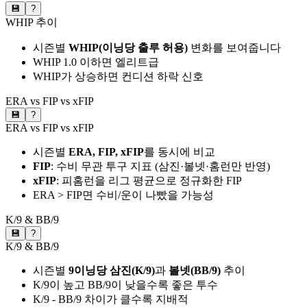
💾
?
WHIP 추이
시즌별
WHIP(이닝당 출루 허용)
변화를 보여줍니다
WHIP 1.0 이하면 엘리트급
WHIP가 상승하면 컨디션 하락 신호
ERA vs FIP vs xFIP
💾
?
ERA vs FIP vs xFIP
시즌별
ERA, FIP, xFIP
를 동시에 비교
FIP
: 수비 무관 투구 지표 (삼진·볼넷·홈런만 반영)
xFIP
: 피홈런을 리그 평균으로 정규화한 FIP
ERA > FIP면 수비/운이 나빴을 가능성
K/9 & BB/9
💾
?
K/9 & BB/9
시즌별
9이닝당 삼진(K/9)
과
볼넷(BB/9)
추이
K/9이 높고 BB/9이 낮을수록 좋은 투수
K/9 - BB/9 차이가 클수록 지배적