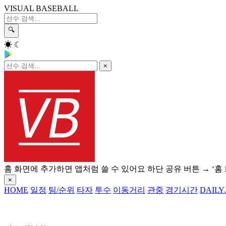
VISUAL BASEBALL
🔍
☀
☾
×
홈 화면에 추가하면 앱처럼 쓸 수 있어요
하단 공유 버튼 → ‘홈
×
HOME
일정
팀/순위
타자
투수
이동거리
관중
경기시간
DAILY