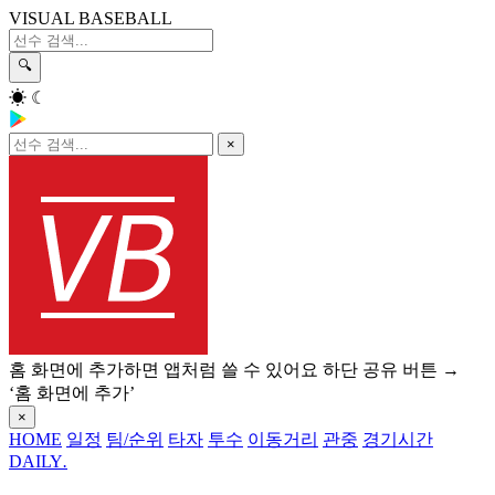
VISUAL BASEBALL
🔍
☀
☾
×
홈 화면에 추가하면 앱처럼 쓸 수 있어요
하단 공유 버튼 →
‘홈 화면에 추가’
×
HOME
일정
팀/순위
타자
투수
이동거리
관중
경기시간
DAILY
.