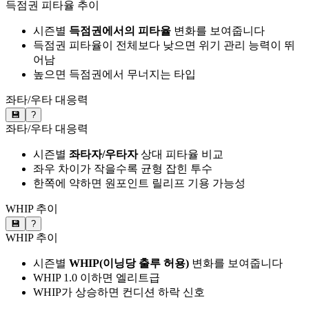
득점권 피타율 추이
시즌별
득점권에서의 피타율
변화를 보여줍니다
득점권 피타율이 전체보다 낮으면 위기 관리 능력이 뛰
어남
높으면 득점권에서 무너지는 타입
좌타/우타 대응력
💾
?
좌타/우타 대응력
시즌별
좌타자/우타자
상대 피타율 비교
좌우 차이가 작을수록 균형 잡힌 투수
한쪽에 약하면 원포인트 릴리프 기용 가능성
WHIP 추이
💾
?
WHIP 추이
시즌별
WHIP(이닝당 출루 허용)
변화를 보여줍니다
WHIP 1.0 이하면 엘리트급
WHIP가 상승하면 컨디션 하락 신호