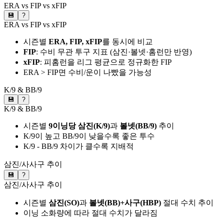
ERA vs FIP vs xFIP
💾
?
ERA vs FIP vs xFIP
시즌별
ERA, FIP, xFIP
를 동시에 비교
FIP
: 수비 무관 투구 지표 (삼진·볼넷·홈런만 반영)
xFIP
: 피홈런을 리그 평균으로 정규화한 FIP
ERA > FIP면 수비/운이 나빴을 가능성
K/9 & BB/9
💾
?
K/9 & BB/9
시즌별
9이닝당 삼진(K/9)
과
볼넷(BB/9)
추이
K/9이 높고 BB/9이 낮을수록 좋은 투수
K/9 - BB/9 차이가 클수록 지배적
삼진/사사구 추이
💾
?
삼진/사사구 추이
시즌별
삼진(SO)
과
볼넷(BB)+사구(HBP)
절대 수치 추이
이닝 소화량에 따라 절대 수치가 달라짐