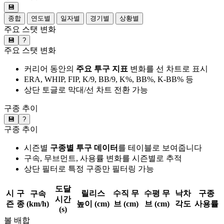
💾
종합
연도별
일자별
경기별
상황별
주요 스탯 변화
💾
?
주요 스탯 변화
커리어 동안의
주요 투구 지표
변화를 선 차트로 표시
ERA, WHIP, FIP, K/9, BB/9, K%, BB%, K-BB% 등
상단 토글로 막대/선 차트 전환 가능
구종 추이
💾
?
구종 추이
시즌별
구종별 투구 데이터
를 테이블로 보여줍니다
구속, 무브먼트, 사용률 변화를 시즌별로 추적
상단 필터로 특정 구종만 필터링 가능
도달
시
구
릴리스
수직 무
수평 무
낙차
구종
구속
시간
즌
종
(km/h)
높이 (cm)
브 (cm)
브 (cm)
각도
사용률
(s)
볼 배합