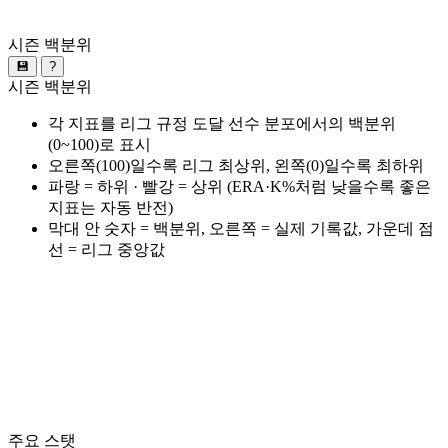
시즌 백분위
💾
?
시즌 백분위
각 지표를 리그 규정 도달 선수 분포에서의 백분위
(0~100)로 표시
오른쪽(100)일수록 리그 최상위, 왼쪽(0)일수록 최하위
파랑 = 하위 · 빨강 = 상위 (ERA·K%처럼 낮을수록 좋은
지표는 자동 반전)
막대 안 숫자 = 백분위, 오른쪽 = 실제 기록값, 가운데 점
선 = 리그 중앙값
주요 스탯