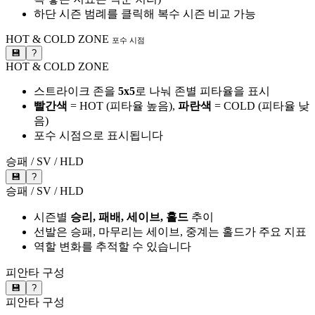
하단 시즌 범례를 클릭해 복수 시즌 비교 가능
HOT & COLD ZONE
포수 시점
💾
?
HOT & COLD ZONE
스트라이크 존을
5x5
로 나눠 존별 피타율을 표시
빨간색
= HOT (피타율 높음),
파란색
= COLD (피타율 낮
음)
포수 시점으로 표시됩니다
승패 / SV / HLD
💾
?
승패 / SV / HLD
시즌별
승리, 패배, 세이브, 홀드
추이
선발은 승패, 마무리는 세이브, 중계는 홀드가 주요 지표
역할 변화를 추적할 수 있습니다
피안타 구성
💾
?
피안타 구성