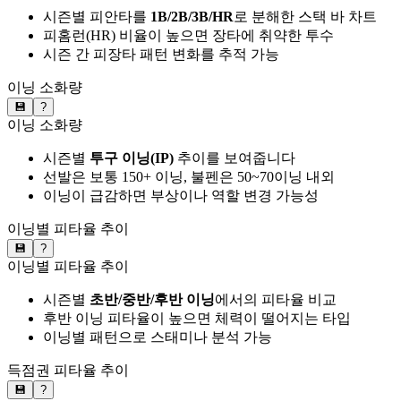
시즌별 피안타를
1B/2B/3B/HR
로 분해한 스택 바 차트
피홈런(HR) 비율이 높으면 장타에 취약한 투수
시즌 간 피장타 패턴 변화를 추적 가능
이닝 소화량
💾
?
이닝 소화량
시즌별
투구 이닝(IP)
추이를 보여줍니다
선발은 보통 150+ 이닝, 불펜은 50~70이닝 내외
이닝이 급감하면 부상이나 역할 변경 가능성
이닝별 피타율 추이
💾
?
이닝별 피타율 추이
시즌별
초반/중반/후반 이닝
에서의 피타율 비교
후반 이닝 피타율이 높으면 체력이 떨어지는 타입
이닝별 패턴으로 스태미나 분석 가능
득점권 피타율 추이
💾
?