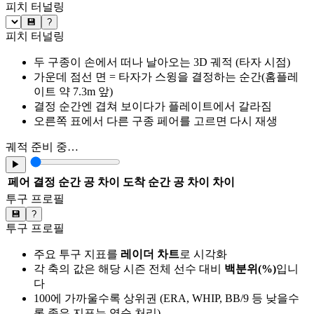
피치 터널링
💾
?
피치 터널링
두 구종이 손에서 떠나 날아오는 3D 궤적 (타자 시점)
가운데 점선 면 = 타자가 스윙을 결정하는 순간(홈플레
이트 약 7.3m 앞)
결정 순간엔 겹쳐 보이다가 플레이트에서 갈라짐
오른쪽 표에서 다른 구종 페어를 고르면 다시 재생
궤적 준비 중…
▶
페어
결정 순간 공 차이
도착 순간 공 차이
차이
투구 프로필
💾
?
투구 프로필
주요 투구 지표를
레이더 차트
로 시각화
각 축의 값은 해당 시즌 전체 선수 대비
백분위(%)
입니
다
100에 가까울수록 상위권 (ERA, WHIP, BB/9 등 낮을수
록 좋은 지표는 역순 처리)