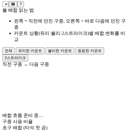
💾
?
볼 배합 읽는 법
왼쪽 = 직전에 던진 구종, 오른쪽 = 바로 다음에 던진 구
종
카운트 상황(유리·불리·2스트라이크)별 배합 변화를 비
교
전체
유리한 카운트
불리한 카운트
동등한 카운트
2스트라이크
직전 구종
→
다음 구종
배합 흐름 준비 중…
구종 사용 비율
초구 배합
(타석 첫 공)