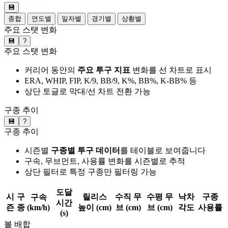
💾
종합
연도별
일자별
경기별
상황별
주요 스탯 변화
💾
?
주요 스탯 변화
커리어 동안의
주요 투구 지표
변화를 선 차트로 표시
ERA, WHIP, FIP, K/9, BB/9, K%, BB%, K-BB% 등
상단 토글로 막대/선 차트 전환 가능
구종 추이
💾
?
구종 추이
시즌별
구종별 투구 데이터
를 테이블로 보여줍니다
구속, 무브먼트, 사용률 변화를 시즌별로 추적
상단 필터로 특정 구종만 필터링 가능
도달
시
구
릴리스
수직 무
수평 무
낙차
구종
구속
시간
즌
종
(km/h)
높이 (cm)
브 (cm)
브 (cm)
각도
사용률
(s)
볼 배합