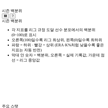
시즌 백분위
💾
?
시즌 백분위
각 지표를 리그 규정 도달 선수 분포에서의 백분위
(0~100)로 표시
오른쪽(100)일수록 리그 최상위, 왼쪽(0)일수록 최하위
파랑 = 하위 · 빨강 = 상위 (ERA·K%처럼 낮을수록 좋은
지표는 자동 반전)
막대 안 숫자 = 백분위, 오른쪽 = 실제 기록값, 가운데 점
선 = 리그 중앙값
주요 스탯