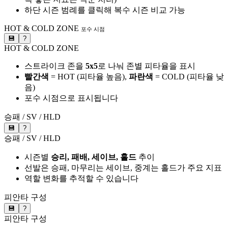
하단 시즌 범례를 클릭해 복수 시즌 비교 가능
HOT & COLD ZONE
포수 시점
💾
?
HOT & COLD ZONE
스트라이크 존을
5x5
로 나눠 존별 피타율을 표시
빨간색
= HOT (피타율 높음),
파란색
= COLD (피타율 낮
음)
포수 시점으로 표시됩니다
승패 / SV / HLD
💾
?
승패 / SV / HLD
시즌별
승리, 패배, 세이브, 홀드
추이
선발은 승패, 마무리는 세이브, 중계는 홀드가 주요 지표
역할 변화를 추적할 수 있습니다
피안타 구성
💾
?
피안타 구성