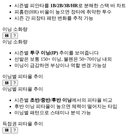
시즌별 피안타를
1B/2B/3B/HR
로 분해한 스택 바 차트
피홈런(HR) 비율이 높으면 장타에 취약한 투수
시즌 간 피장타 패턴 변화를 추적 가능
이닝 소화량
💾
?
이닝 소화량
시즌별
투구 이닝(IP)
추이를 보여줍니다
선발은 보통 150+ 이닝, 불펜은 50~70이닝 내외
이닝이 급감하면 부상이나 역할 변경 가능성
이닝별 피타율 추이
💾
?
이닝별 피타율 추이
시즌별
초반/중반/후반 이닝
에서의 피타율 비교
후반 이닝 피타율이 높으면 체력이 떨어지는 타입
이닝별 패턴으로 스태미나 분석 가능
득점권 피타율 추이
💾
?