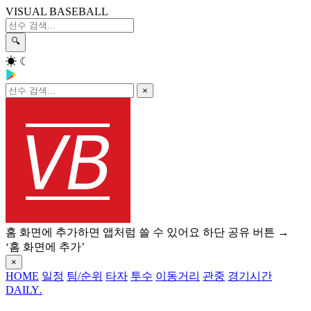
VISUAL BASEBALL
🔍
☀
☾
×
홈 화면에 추가하면 앱처럼 쓸 수 있어요
하단 공유 버튼 →
‘홈 화면에 추가’
×
HOME
일정
팀/순위
타자
투수
이동거리
관중
경기시간
DAILY
.