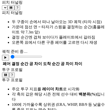
피치 터널링
💾
?
피치 터널링
두 구종이 손에서 떠나 날아오는 3D 궤적 (타자 시점)
가운데 점선 면 = 타자가 스윙을 결정하는 순간(홈플레
이트 약 7.3m 앞)
결정 순간엔 겹쳐 보이다가 플레이트에서 갈라짐
오른쪽 표에서 다른 구종 페어를 고르면 다시 재생
궤적 준비 중…
▶
페어
결정 순간 공 차이
도착 순간 공 차이
차이
투구 프로필
💾
?
투구 프로필
주요 투구 지표를
레이더 차트
로 시각화
각 축의 값은 해당 시즌 전체 선수 대비
백분위(%)
입니
다
100에 가까울수록 상위권 (ERA, WHIP, BB/9 등 낮을수
록 좋은 지표는 역순 처리)