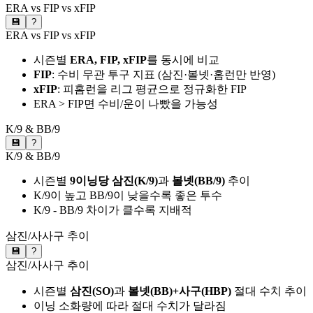
ERA vs FIP vs xFIP
💾
?
ERA vs FIP vs xFIP
시즌별
ERA, FIP, xFIP
를 동시에 비교
FIP
: 수비 무관 투구 지표 (삼진·볼넷·홈런만 반영)
xFIP
: 피홈런을 리그 평균으로 정규화한 FIP
ERA > FIP면 수비/운이 나빴을 가능성
K/9 & BB/9
💾
?
K/9 & BB/9
시즌별
9이닝당 삼진(K/9)
과
볼넷(BB/9)
추이
K/9이 높고 BB/9이 낮을수록 좋은 투수
K/9 - BB/9 차이가 클수록 지배적
삼진/사사구 추이
💾
?
삼진/사사구 추이
시즌별
삼진(SO)
과
볼넷(BB)+사구(HBP)
절대 수치 추이
이닝 소화량에 따라 절대 수치가 달라짐