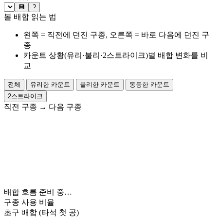
💾
?
볼 배합 읽는 법
왼쪽 = 직전에 던진 구종, 오른쪽 = 바로 다음에 던진 구
종
카운트 상황(유리·불리·2스트라이크)별 배합 변화를 비
교
전체
유리한 카운트
불리한 카운트
동등한 카운트
2스트라이크
직전 구종
→
다음 구종
배합 흐름 준비 중…
구종 사용 비율
초구 배합
(타석 첫 공)