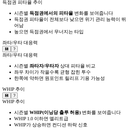
득점권 피타율 추이
시즌별
득점권에서의 피타율
변화를 보여줍니다
득점권 피타율이 전체보다 낮으면 위기 관리 능력이 뛰
어남
높으면 득점권에서 무너지는 타입
좌타/우타 대응력
💾
?
좌타/우타 대응력
시즌별
좌타자/우타자
상대 피타율 비교
좌우 차이가 작을수록 균형 잡힌 투수
한쪽에 약하면 원포인트 릴리프 기용 가능성
WHIP 추이
💾
?
WHIP 추이
시즌별
WHIP(이닝당 출루 허용)
변화를 보여줍니다
WHIP 1.0 이하면 엘리트급
WHIP가 상승하면 컨디션 하락 신호