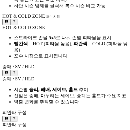
하단 시즌 범례를 클릭해 복수 시즌 비교 가능
HOT & COLD ZONE
포수 시점
💾
?
HOT & COLD ZONE
스트라이크 존을
5x5
로 나눠 존별 피타율을 표시
빨간색
= HOT (피타율 높음),
파란색
= COLD (피타율 낮
음)
포수 시점으로 표시됩니다
승패 / SV / HLD
💾
?
승패 / SV / HLD
시즌별
승리, 패배, 세이브, 홀드
추이
선발은 승패, 마무리는 세이브, 중계는 홀드가 주요 지표
역할 변화를 추적할 수 있습니다
피안타 구성
💾
?
피안타 구성