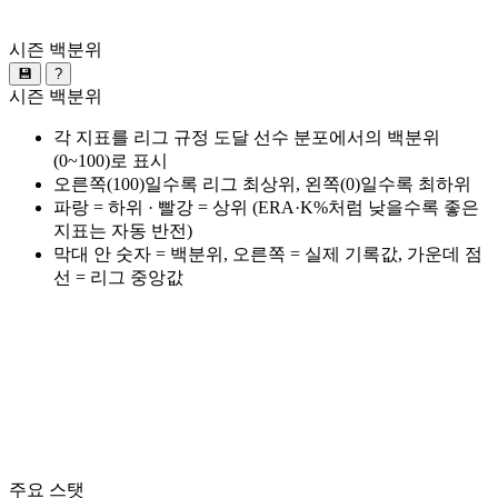
시즌 백분위
💾
?
시즌 백분위
각 지표를 리그 규정 도달 선수 분포에서의 백분위
(0~100)로 표시
오른쪽(100)일수록 리그 최상위, 왼쪽(0)일수록 최하위
파랑 = 하위 · 빨강 = 상위 (ERA·K%처럼 낮을수록 좋은
지표는 자동 반전)
막대 안 숫자 = 백분위, 오른쪽 = 실제 기록값, 가운데 점
선 = 리그 중앙값
주요 스탯