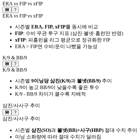
ERA vs FIP vs xFIP
💾
?
ERA vs FIP vs xFIP
시즌별
ERA, FIP, xFIP
를 동시에 비교
FIP
: 수비 무관 투구 지표 (삼진·볼넷·홈런만 반영)
xFIP
: 피홈런을 리그 평균으로 정규화한 FIP
ERA > FIP면 수비/운이 나빴을 가능성
K/9 & BB/9
💾
?
K/9 & BB/9
시즌별
9이닝당 삼진(K/9)
과
볼넷(BB/9)
추이
K/9이 높고 BB/9이 낮을수록 좋은 투수
K/9 - BB/9 차이가 클수록 지배적
삼진/사사구 추이
💾
?
삼진/사사구 추이
시즌별
삼진(SO)
과
볼넷(BB)+사구(HBP)
절대 수치 추이
이닝 소화량에 따라 절대 수치가 달라짐