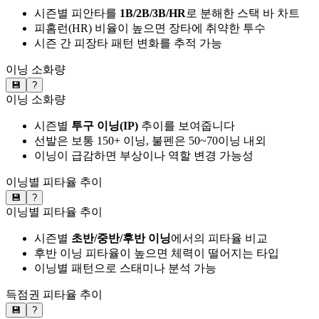
시즌별 피안타를
1B/2B/3B/HR
로 분해한 스택 바 차트
피홈런(HR) 비율이 높으면 장타에 취약한 투수
시즌 간 피장타 패턴 변화를 추적 가능
이닝 소화량
💾
?
이닝 소화량
시즌별
투구 이닝(IP)
추이를 보여줍니다
선발은 보통 150+ 이닝, 불펜은 50~70이닝 내외
이닝이 급감하면 부상이나 역할 변경 가능성
이닝별 피타율 추이
💾
?
이닝별 피타율 추이
시즌별
초반/중반/후반 이닝
에서의 피타율 비교
후반 이닝 피타율이 높으면 체력이 떨어지는 타입
이닝별 패턴으로 스태미나 분석 가능
득점권 피타율 추이
💾
?