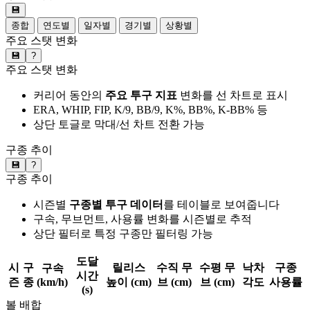
💾
종합
연도별
일자별
경기별
상황별
주요 스탯 변화
💾
?
주요 스탯 변화
커리어 동안의
주요 투구 지표
변화를 선 차트로 표시
ERA, WHIP, FIP, K/9, BB/9, K%, BB%, K-BB% 등
상단 토글로 막대/선 차트 전환 가능
구종 추이
💾
?
구종 추이
시즌별
구종별 투구 데이터
를 테이블로 보여줍니다
구속, 무브먼트, 사용률 변화를 시즌별로 추적
상단 필터로 특정 구종만 필터링 가능
도달
시
구
릴리스
수직 무
수평 무
낙차
구종
구속
시간
즌
종
(km/h)
높이 (cm)
브 (cm)
브 (cm)
각도
사용률
(s)
볼 배합