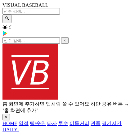
VISUAL BASEBALL
🔍
☀
☾
×
홈 화면에 추가하면 앱처럼 쓸 수 있어요
하단 공유 버튼 →
‘홈 화면에 추가’
×
HOME
일정
팀/순위
타자
투수
이동거리
관중
경기시간
DAILY
.