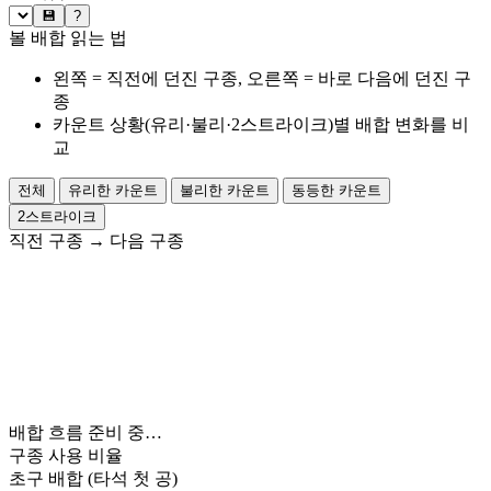
💾
?
볼 배합 읽는 법
왼쪽 = 직전에 던진 구종, 오른쪽 = 바로 다음에 던진 구
종
카운트 상황(유리·불리·2스트라이크)별 배합 변화를 비
교
전체
유리한 카운트
불리한 카운트
동등한 카운트
2스트라이크
직전 구종
→
다음 구종
배합 흐름 준비 중…
구종 사용 비율
초구 배합
(타석 첫 공)