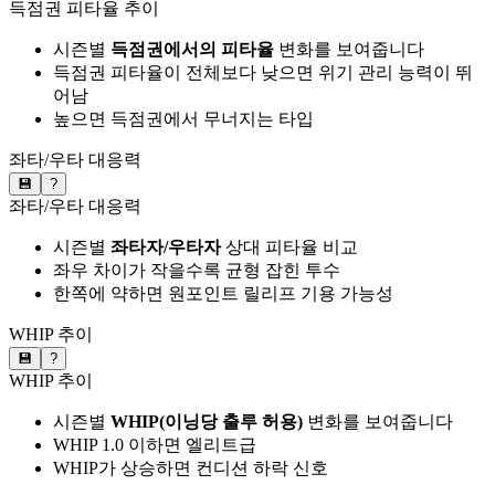
득점권 피타율 추이
시즌별
득점권에서의 피타율
변화를 보여줍니다
득점권 피타율이 전체보다 낮으면 위기 관리 능력이 뛰
어남
높으면 득점권에서 무너지는 타입
좌타/우타 대응력
💾
?
좌타/우타 대응력
시즌별
좌타자/우타자
상대 피타율 비교
좌우 차이가 작을수록 균형 잡힌 투수
한쪽에 약하면 원포인트 릴리프 기용 가능성
WHIP 추이
💾
?
WHIP 추이
시즌별
WHIP(이닝당 출루 허용)
변화를 보여줍니다
WHIP 1.0 이하면 엘리트급
WHIP가 상승하면 컨디션 하락 신호