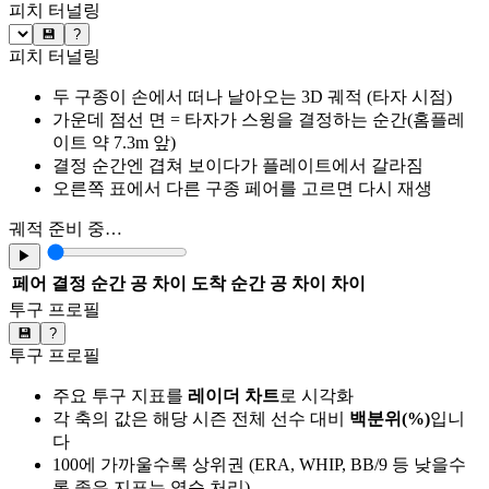
피치 터널링
💾
?
피치 터널링
두 구종이 손에서 떠나 날아오는 3D 궤적 (타자 시점)
가운데 점선 면 = 타자가 스윙을 결정하는 순간(홈플레
이트 약 7.3m 앞)
결정 순간엔 겹쳐 보이다가 플레이트에서 갈라짐
오른쪽 표에서 다른 구종 페어를 고르면 다시 재생
궤적 준비 중…
▶
페어
결정 순간 공 차이
도착 순간 공 차이
차이
투구 프로필
💾
?
투구 프로필
주요 투구 지표를
레이더 차트
로 시각화
각 축의 값은 해당 시즌 전체 선수 대비
백분위(%)
입니
다
100에 가까울수록 상위권 (ERA, WHIP, BB/9 등 낮을수
록 좋은 지표는 역순 처리)