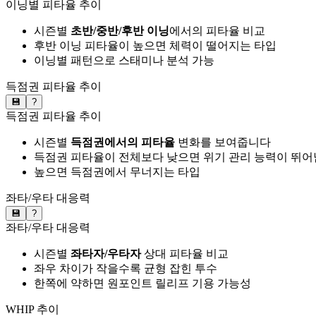
이닝별 피타율 추이
시즌별
초반/중반/후반 이닝
에서의 피타율 비교
후반 이닝 피타율이 높으면 체력이 떨어지는 타입
이닝별 패턴으로 스태미나 분석 가능
득점권 피타율 추이
💾
?
득점권 피타율 추이
시즌별
득점권에서의 피타율
변화를 보여줍니다
득점권 피타율이 전체보다 낮으면 위기 관리 능력이 뛰어
높으면 득점권에서 무너지는 타입
좌타/우타 대응력
💾
?
좌타/우타 대응력
시즌별
좌타자/우타자
상대 피타율 비교
좌우 차이가 작을수록 균형 잡힌 투수
한쪽에 약하면 원포인트 릴리프 기용 가능성
WHIP 추이