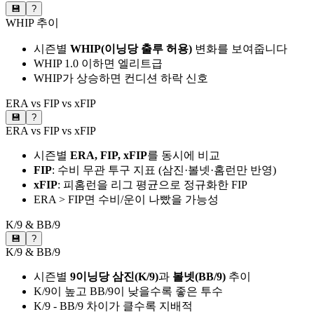
💾
?
WHIP 추이
시즌별
WHIP(이닝당 출루 허용)
변화를 보여줍니다
WHIP 1.0 이하면 엘리트급
WHIP가 상승하면 컨디션 하락 신호
ERA vs FIP vs xFIP
💾
?
ERA vs FIP vs xFIP
시즌별
ERA, FIP, xFIP
를 동시에 비교
FIP
: 수비 무관 투구 지표 (삼진·볼넷·홈런만 반영)
xFIP
: 피홈런을 리그 평균으로 정규화한 FIP
ERA > FIP면 수비/운이 나빴을 가능성
K/9 & BB/9
💾
?
K/9 & BB/9
시즌별
9이닝당 삼진(K/9)
과
볼넷(BB/9)
추이
K/9이 높고 BB/9이 낮을수록 좋은 투수
K/9 - BB/9 차이가 클수록 지배적