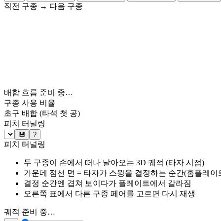
직전 구종
→
다음 구종
배합 흐름 준비 중…
구종 사용 비율
초구 배합
(타석 첫 공)
피치 터널링
💾
?
피치 터널링
두 구종이 손에서 떠나 날아오는 3D 궤적 (타자 시점)
가운데 점선 면 = 타자가 스윙을 결정하는 순간(홈플레이트 약
결정 순간엔 겹쳐 보이다가 플레이트에서 갈라짐
오른쪽 표에서 다른 구종 페어를 고르면 다시 재생
궤적 준비 중…