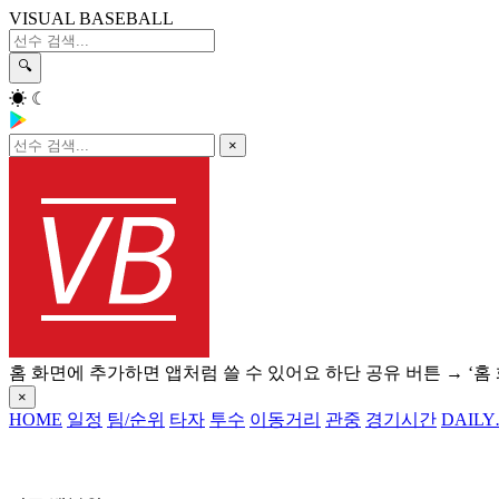
VISUAL BASEBALL
🔍
☀
☾
×
홈 화면에 추가하면 앱처럼 쓸 수 있어요
하단 공유 버튼 → ‘홈
×
HOME
일정
팀/순위
타자
투수
이동거리
관중
경기시간
DAILY