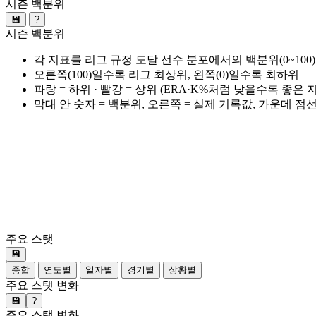
시즌 백분위
💾
?
시즌 백분위
각 지표를 리그 규정 도달 선수 분포에서의 백분위(0~100
오른쪽(100)일수록 리그 최상위, 왼쪽(0)일수록 최하위
파랑 = 하위 · 빨강 = 상위 (ERA·K%처럼 낮을수록 좋은
막대 안 숫자 = 백분위, 오른쪽 = 실제 기록값, 가운데 점
주요 스탯
💾
종합
연도별
일자별
경기별
상황별
주요 스탯 변화
💾
?
주요 스탯 변화