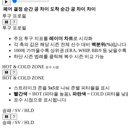
▶
페어
결정 순간 공 차이
도착 순간 공 차이
차이
투구 프로필
💾
?
투구 프로필
주요 투구 지표를
레이더 차트
로 시각화
각 축의 값은 해당 시즌 전체 선수 대비
백분위(%)
입니다
100에 가까울수록 상위권 (ERA, WHIP, BB/9 등 낮을수
하단 시즌 범례를 클릭해 복수 시즌 비교 가능
HOT & COLD ZONE
포수 시점
💾
?
HOT & COLD ZONE
스트라이크 존을
5x5
로 나눠 존별 피타율을 표시
빨간색
= HOT (피타율 높음),
파란색
= COLD (피타율 낮
포수 시점으로 표시됩니다
승패 / SV / HLD
💾
?
승패 / SV / HLD