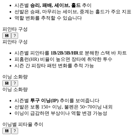
시즌별
승리, 패배, 세이브, 홀드
추이
선발은 승패, 마무리는 세이브, 중계는 홀드가 주요 지표
역할 변화를 추적할 수 있습니다
피안타 구성
💾
?
피안타 구성
시즌별 피안타를
1B/2B/3B/HR
로 분해한 스택 바 차트
피홈런(HR) 비율이 높으면 장타에 취약한 투수
시즌 간 피장타 패턴 변화를 추적 가능
이닝 소화량
💾
?
이닝 소화량
시즌별
투구 이닝(IP)
추이를 보여줍니다
선발은 보통 150+ 이닝, 불펜은 50~70이닝 내외
이닝이 급감하면 부상이나 역할 변경 가능성
이닝별 피타율 추이
💾
?