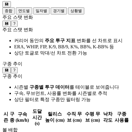
💾
종합
연도별
일자별
경기별
상황별
주요 스탯 변화
💾
?
주요 스탯 변화
커리어 동안의
주요 투구 지표
변화를 선 차트로 표시
ERA, WHIP, FIP, K/9, BB/9, K%, BB%, K-BB% 등
상단 토글로 막대/선 차트 전환 가능
구종 추이
💾
?
구종 추이
시즌별
구종별 투구 데이터
를 테이블로 보여줍니다
구속, 무브먼트, 사용률 변화를 시즌별로 추적
상단 필터로 특정 구종만 필터링 가능
도달
시
구
릴리스
수직 무
수평 무
낙차
구종
구속
시간
즌
종
(km/h)
높이 (cm)
브 (cm)
브 (cm)
각도
사용률
(s)
볼 배합