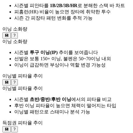
시즌별 피안타를
1B/2B/3B/HR
로 분해한 스택 바 차트
피홈런(HR) 비율이 높으면 장타에 취약한 투수
시즌 간 피장타 패턴 변화를 추적 가능
이닝 소화량
💾
?
이닝 소화량
시즌별
투구 이닝(IP)
추이를 보여줍니다
선발은 보통 150+ 이닝, 불펜은 50~70이닝 내외
이닝이 급감하면 부상이나 역할 변경 가능성
이닝별 피타율 추이
💾
?
이닝별 피타율 추이
시즌별
초반/중반/후반 이닝
에서의 피타율 비교
후반 이닝 피타율이 높으면 체력이 떨어지는 타입
이닝별 패턴으로 스태미나 분석 가능
득점권 피타율 추이
💾
?