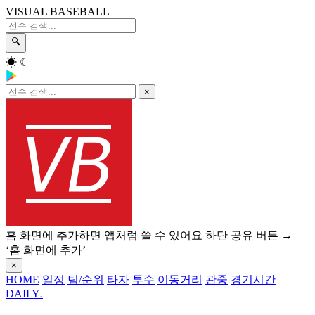
VISUAL BASEBALL
🔍
☀
☾
×
홈 화면에 추가하면 앱처럼 쓸 수 있어요
하단 공유 버튼 →
‘홈 화면에 추가’
×
HOME
일정
팀/순위
타자
투수
이동거리
관중
경기시간
DAILY
.