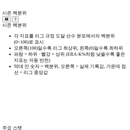
시즌 백분위
💾
?
시즌 백분위
각 지표를 리그 규정 도달 선수 분포에서의 백분위
(0~100)로 표시
오른쪽(100)일수록 리그 최상위, 왼쪽(0)일수록 최하위
파랑 = 하위 · 빨강 = 상위 (ERA·K%처럼 낮을수록 좋은
지표는 자동 반전)
막대 안 숫자 = 백분위, 오른쪽 = 실제 기록값, 가운데 점
선 = 리그 중앙값
주요 스탯