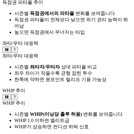
득점권 피타율 추이
시즌별
득점권에서의 피타율
변화를 보여줍니다
득점권 피타율이 전체보다 낮으면 위기 관리 능력이 뛰
어남
높으면 득점권에서 무너지는 타입
좌타/우타 대응력
💾
?
좌타/우타 대응력
시즌별
좌타자/우타자
상대 피타율 비교
좌우 차이가 작을수록 균형 잡힌 투수
한쪽에 약하면 원포인트 릴리프 기용 가능성
WHIP 추이
💾
?
WHIP 추이
시즌별
WHIP(이닝당 출루 허용)
변화를 보여줍니다
WHIP 1.0 이하면 엘리트급
WHIP가 상승하면 컨디션 하락 신호