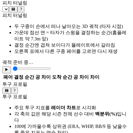
피치 터널링
💾
?
피치 터널링
두 구종이 손에서 떠나 날아오는 3D 궤적 (타자 시점)
가운데 점선 면 = 타자가 스윙을 결정하는 순간(홈플레
이트 약 7.3m 앞)
결정 순간엔 겹쳐 보이다가 플레이트에서 갈라짐
오른쪽 표에서 다른 구종 페어를 고르면 다시 재생
궤적 준비 중…
▶
페어
결정 순간 공 차이
도착 순간 공 차이
차이
투구 프로필
💾
?
투구 프로필
주요 투구 지표를
레이더 차트
로 시각화
각 축의 값은 해당 시즌 전체 선수 대비
백분위(%)
입니
다
100에 가까울수록 상위권 (ERA, WHIP, BB/9 등 낮을수
록 좋은 지표는 역순 처리)