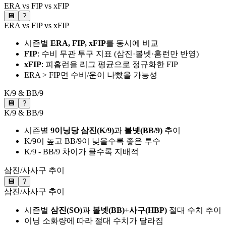
ERA vs FIP vs xFIP
💾
?
ERA vs FIP vs xFIP
시즌별
ERA, FIP, xFIP
를 동시에 비교
FIP
: 수비 무관 투구 지표 (삼진·볼넷·홈런만 반영)
xFIP
: 피홈런을 리그 평균으로 정규화한 FIP
ERA > FIP면 수비/운이 나빴을 가능성
K/9 & BB/9
💾
?
K/9 & BB/9
시즌별
9이닝당 삼진(K/9)
과
볼넷(BB/9)
추이
K/9이 높고 BB/9이 낮을수록 좋은 투수
K/9 - BB/9 차이가 클수록 지배적
삼진/사사구 추이
💾
?
삼진/사사구 추이
시즌별
삼진(SO)
과
볼넷(BB)+사구(HBP)
절대 수치 추이
이닝 소화량에 따라 절대 수치가 달라짐