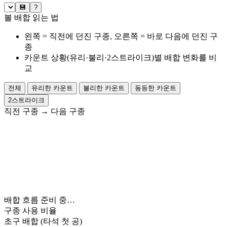
💾
?
볼 배합 읽는 법
왼쪽 = 직전에 던진 구종, 오른쪽 = 바로 다음에 던진 구
종
카운트 상황(유리·불리·2스트라이크)별 배합 변화를 비
교
전체
유리한 카운트
불리한 카운트
동등한 카운트
2스트라이크
직전 구종
→
다음 구종
배합 흐름 준비 중…
구종 사용 비율
초구 배합
(타석 첫 공)