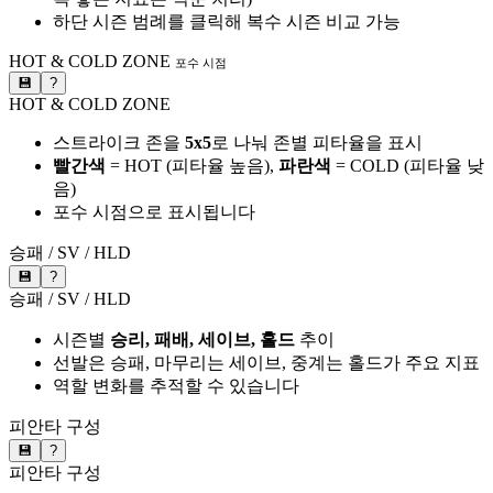
하단 시즌 범례를 클릭해 복수 시즌 비교 가능
HOT & COLD ZONE
포수 시점
💾
?
HOT & COLD ZONE
스트라이크 존을
5x5
로 나눠 존별 피타율을 표시
빨간색
= HOT (피타율 높음),
파란색
= COLD (피타율 낮
음)
포수 시점으로 표시됩니다
승패 / SV / HLD
💾
?
승패 / SV / HLD
시즌별
승리, 패배, 세이브, 홀드
추이
선발은 승패, 마무리는 세이브, 중계는 홀드가 주요 지표
역할 변화를 추적할 수 있습니다
피안타 구성
💾
?
피안타 구성