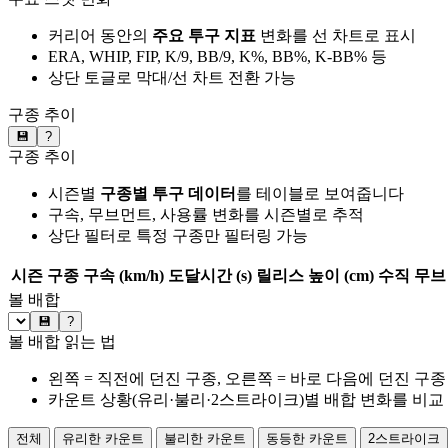
커리어 동안의
주요 투구 지표
변화를 선 차트로 표시
ERA, WHIP, FIP, K/9, BB/9, K%, BB%, K-BB% 등
상단 토글로 막대/선 차트 전환 가능
구종 추이
💾
?
구종 추이
시즌별
구종별 투구 데이터
를 테이블로 보여줍니다
구속, 무브먼트, 사용률 변화를 시즌별로 추적
상단 필터로 특정 구종만 필터링 가능
시즌
구종
구속 (km/h)
도달시간 (s)
릴리스 높이 (cm)
수직 무브 
볼 배합
💾
?
볼 배합 읽는 법
왼쪽 = 직전에 던진 구종, 오른쪽 = 바로 다음에 던진 구종
카운트 상황(유리·불리·2스트라이크)별 배합 변화를 비교
전체
유리한 카운트
불리한 카운트
동등한 카운트
2스트라이크