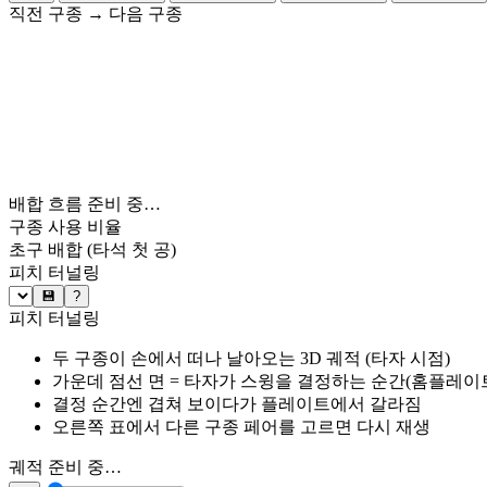
직전 구종
→
다음 구종
배합 흐름 준비 중…
구종 사용 비율
초구 배합
(타석 첫 공)
피치 터널링
💾
?
피치 터널링
두 구종이 손에서 떠나 날아오는 3D 궤적 (타자 시점)
가운데 점선 면 = 타자가 스윙을 결정하는 순간(홈플레이트 약
결정 순간엔 겹쳐 보이다가 플레이트에서 갈라짐
오른쪽 표에서 다른 구종 페어를 고르면 다시 재생
궤적 준비 중…