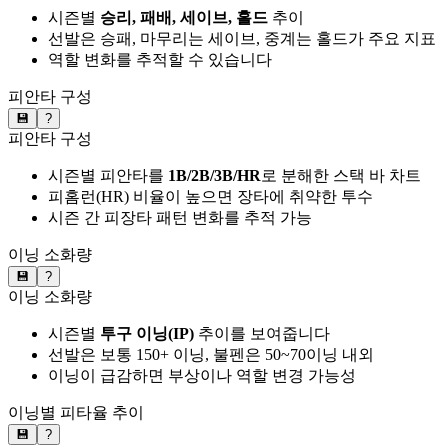
시즌별
승리, 패배, 세이브, 홀드
추이
선발은 승패, 마무리는 세이브, 중계는 홀드가 주요 지표
역할 변화를 추적할 수 있습니다
피안타 구성
💾
?
피안타 구성
시즌별 피안타를
1B/2B/3B/HR
로 분해한 스택 바 차트
피홈런(HR) 비율이 높으면 장타에 취약한 투수
시즌 간 피장타 패턴 변화를 추적 가능
이닝 소화량
💾
?
이닝 소화량
시즌별
투구 이닝(IP)
추이를 보여줍니다
선발은 보통 150+ 이닝, 불펜은 50~70이닝 내외
이닝이 급감하면 부상이나 역할 변경 가능성
이닝별 피타율 추이
💾
?