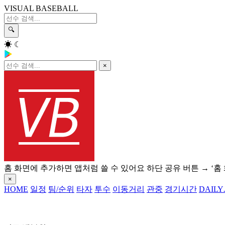
VISUAL BASEBALL
🔍
☀
☾
×
홈 화면에 추가하면 앱처럼 쓸 수 있어요
하단 공유 버튼 → ‘홈
×
HOME
일정
팀/순위
타자
투수
이동거리
관중
경기시간
DAILY