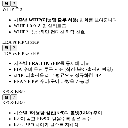
💾
?
WHIP 추이
시즌별
WHIP(이닝당 출루 허용)
변화를 보여줍니다
WHIP 1.0 이하면 엘리트급
WHIP가 상승하면 컨디션 하락 신호
ERA vs FIP vs xFIP
💾
?
ERA vs FIP vs xFIP
시즌별
ERA, FIP, xFIP
를 동시에 비교
FIP
: 수비 무관 투구 지표 (삼진·볼넷·홈런만 반영)
xFIP
: 피홈런을 리그 평균으로 정규화한 FIP
ERA > FIP면 수비/운이 나빴을 가능성
K/9 & BB/9
💾
?
K/9 & BB/9
시즌별
9이닝당 삼진(K/9)
과
볼넷(BB/9)
추이
K/9이 높고 BB/9이 낮을수록 좋은 투수
K/9 - BB/9 차이가 클수록 지배적