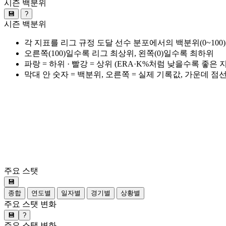
시즌 백분위
💾
?
시즌 백분위
각 지표를 리그 규정 도달 선수 분포에서의 백분위(0~100
오른쪽(100)일수록 리그 최상위, 왼쪽(0)일수록 최하위
파랑 = 하위 · 빨강 = 상위 (ERA·K%처럼 낮을수록 좋은
막대 안 숫자 = 백분위, 오른쪽 = 실제 기록값, 가운데 점
주요 스탯
💾
종합
연도별
일자별
경기별
상황별
주요 스탯 변화
💾
?
주요 스탯 변화