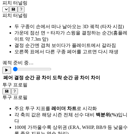
피치 터널링
💾
?
피치 터널링
두 구종이 손에서 떠나 날아오는 3D 궤적 (타자 시점)
가운데 점선 면 = 타자가 스윙을 결정하는 순간(홈플레
이트 약 7.3m 앞)
결정 순간엔 겹쳐 보이다가 플레이트에서 갈라짐
오른쪽 표에서 다른 구종 페어를 고르면 다시 재생
궤적 준비 중…
▶
페어
결정 순간 공 차이
도착 순간 공 차이
차이
투구 프로필
💾
?
투구 프로필
주요 투구 지표를
레이더 차트
로 시각화
각 축의 값은 해당 시즌 전체 선수 대비
백분위(%)
입니
다
100에 가까울수록 상위권 (ERA, WHIP, BB/9 등 낮을수
록 좋은 지표는 역순 처리)