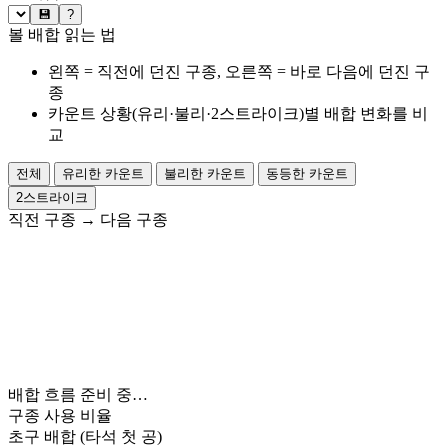
💾
?
볼 배합 읽는 법
왼쪽 = 직전에 던진 구종, 오른쪽 = 바로 다음에 던진 구
종
카운트 상황(유리·불리·2스트라이크)별 배합 변화를 비
교
전체
유리한 카운트
불리한 카운트
동등한 카운트
2스트라이크
직전 구종
→
다음 구종
배합 흐름 준비 중…
구종 사용 비율
초구 배합
(타석 첫 공)