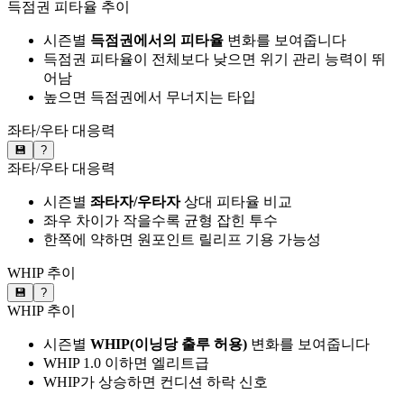
득점권 피타율 추이
시즌별
득점권에서의 피타율
변화를 보여줍니다
득점권 피타율이 전체보다 낮으면 위기 관리 능력이 뛰
어남
높으면 득점권에서 무너지는 타입
좌타/우타 대응력
💾
?
좌타/우타 대응력
시즌별
좌타자/우타자
상대 피타율 비교
좌우 차이가 작을수록 균형 잡힌 투수
한쪽에 약하면 원포인트 릴리프 기용 가능성
WHIP 추이
💾
?
WHIP 추이
시즌별
WHIP(이닝당 출루 허용)
변화를 보여줍니다
WHIP 1.0 이하면 엘리트급
WHIP가 상승하면 컨디션 하락 신호