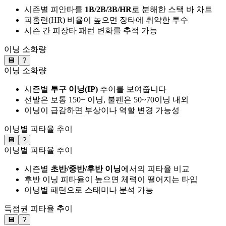
시즌별 피안타를
1B/2B/3B/HR
로 분해한 스택 바 차트
피홈런(HR) 비율이 높으면 장타에 취약한 투수
시즌 간 피장타 패턴 변화를 추적 가능
이닝 소화량
💾
?
이닝 소화량
시즌별
투구 이닝(IP)
추이를 보여줍니다
선발은 보통 150+ 이닝, 불펜은 50~70이닝 내외
이닝이 급감하면 부상이나 역할 변경 가능성
이닝별 피타율 추이
💾
?
이닝별 피타율 추이
시즌별
초반/중반/후반 이닝
에서의 피타율 비교
후반 이닝 피타율이 높으면 체력이 떨어지는 타입
이닝별 패턴으로 스태미나 분석 가능
득점권 피타율 추이
💾
?