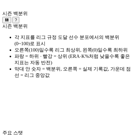
시즌 백분위
💾
?
시즌 백분위
각 지표를 리그 규정 도달 선수 분포에서의 백분위
(0~100)로 표시
오른쪽(100)일수록 리그 최상위, 왼쪽(0)일수록 최하위
파랑 = 하위 · 빨강 = 상위 (ERA·K%처럼 낮을수록 좋은
지표는 자동 반전)
막대 안 숫자 = 백분위, 오른쪽 = 실제 기록값, 가운데 점
선 = 리그 중앙값
주요 스탯