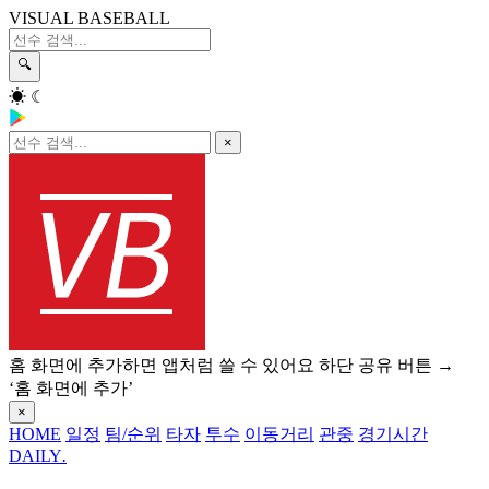
VISUAL BASEBALL
🔍
☀
☾
×
홈 화면에 추가하면 앱처럼 쓸 수 있어요
하단 공유 버튼 →
‘홈 화면에 추가’
×
HOME
일정
팀/순위
타자
투수
이동거리
관중
경기시간
DAILY
.