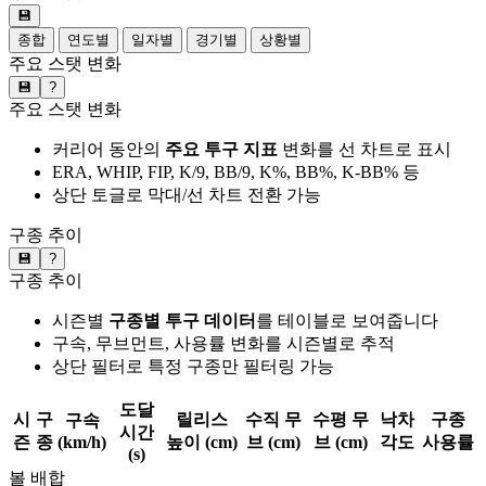
💾
종합
연도별
일자별
경기별
상황별
주요 스탯 변화
💾
?
주요 스탯 변화
커리어 동안의
주요 투구 지표
변화를 선 차트로 표시
ERA, WHIP, FIP, K/9, BB/9, K%, BB%, K-BB% 등
상단 토글로 막대/선 차트 전환 가능
구종 추이
💾
?
구종 추이
시즌별
구종별 투구 데이터
를 테이블로 보여줍니다
구속, 무브먼트, 사용률 변화를 시즌별로 추적
상단 필터로 특정 구종만 필터링 가능
도달
시
구
릴리스
수직 무
수평 무
낙차
구종
구속
시간
즌
종
(km/h)
높이 (cm)
브 (cm)
브 (cm)
각도
사용률
(s)
볼 배합