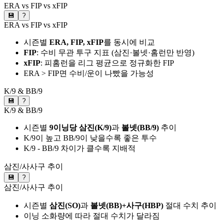
ERA vs FIP vs xFIP
💾
?
ERA vs FIP vs xFIP
시즌별
ERA, FIP, xFIP
를 동시에 비교
FIP
: 수비 무관 투구 지표 (삼진·볼넷·홈런만 반영)
xFIP
: 피홈런을 리그 평균으로 정규화한 FIP
ERA > FIP면 수비/운이 나빴을 가능성
K/9 & BB/9
💾
?
K/9 & BB/9
시즌별
9이닝당 삼진(K/9)
과
볼넷(BB/9)
추이
K/9이 높고 BB/9이 낮을수록 좋은 투수
K/9 - BB/9 차이가 클수록 지배적
삼진/사사구 추이
💾
?
삼진/사사구 추이
시즌별
삼진(SO)
과
볼넷(BB)+사구(HBP)
절대 수치 추이
이닝 소화량에 따라 절대 수치가 달라짐