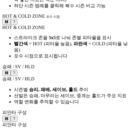
하단 시즌 범례를 클릭해 복수 시즌 비교 가능
HOT & COLD ZONE
포수 시점
💾
?
HOT & COLD ZONE
스트라이크 존을
5x5
로 나눠 존별 피타율을 표시
빨간색
= HOT (피타율 높음),
파란색
= COLD (피타율 낮
음)
포수 시점으로 표시됩니다
승패 / SV / HLD
💾
?
승패 / SV / HLD
시즌별
승리, 패배, 세이브, 홀드
추이
선발은 승패, 마무리는 세이브, 중계는 홀드가 주요 지표
역할 변화를 추적할 수 있습니다
피안타 구성
💾
?
피안타 구성