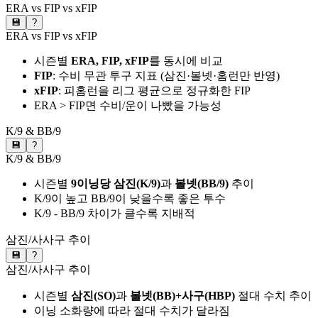
ERA vs FIP vs xFIP
💾
?
ERA vs FIP vs xFIP
시즌별
ERA, FIP, xFIP
를 동시에 비교
FIP
: 수비 무관 투구 지표 (삼진·볼넷·홈런만 반영)
xFIP
: 피홈런을 리그 평균으로 정규화한 FIP
ERA > FIP면 수비/운이 나빴을 가능성
K/9 & BB/9
💾
?
K/9 & BB/9
시즌별
9이닝당 삼진(K/9)
과
볼넷(BB/9)
추이
K/9이 높고 BB/9이 낮을수록 좋은 투수
K/9 - BB/9 차이가 클수록 지배적
삼진/사사구 추이
💾
?
삼진/사사구 추이
시즌별
삼진(SO)
과
볼넷(BB)+사구(HBP)
절대 수치 추이
이닝 소화량에 따라 절대 수치가 달라짐