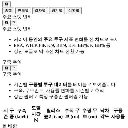
💾
종합
연도별
일자별
경기별
상황별
주요 스탯 변화
💾
?
주요 스탯 변화
커리어 동안의
주요 투구 지표
변화를 선 차트로 표시
ERA, WHIP, FIP, K/9, BB/9, K%, BB%, K-BB% 등
상단 토글로 막대/선 차트 전환 가능
구종 추이
💾
?
구종 추이
시즌별
구종별 투구 데이터
를 테이블로 보여줍니다
구속, 무브먼트, 사용률 변화를 시즌별로 추적
상단 필터로 특정 구종만 필터링 가능
도달
시
구
릴리스
수직 무
수평 무
낙차
구종
구속
시간
즌
종
(km/h)
높이 (cm)
브 (cm)
브 (cm)
각도
사용률
(s)
볼 배합