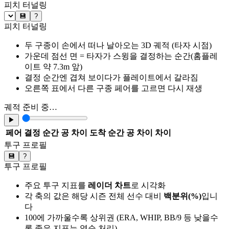
피치 터널링
💾
?
피치 터널링
두 구종이 손에서 떠나 날아오는 3D 궤적 (타자 시점)
가운데 점선 면 = 타자가 스윙을 결정하는 순간(홈플레
이트 약 7.3m 앞)
결정 순간엔 겹쳐 보이다가 플레이트에서 갈라짐
오른쪽 표에서 다른 구종 페어를 고르면 다시 재생
궤적 준비 중…
▶
페어
결정 순간 공 차이
도착 순간 공 차이
차이
투구 프로필
💾
?
투구 프로필
주요 투구 지표를
레이더 차트
로 시각화
각 축의 값은 해당 시즌 전체 선수 대비
백분위(%)
입니
다
100에 가까울수록 상위권 (ERA, WHIP, BB/9 등 낮을수
록 좋은 지표는 역순 처리)