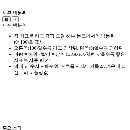
시즌 백분위
💾
?
시즌 백분위
각 지표를 리그 규정 도달 선수 분포에서의 백분위
(0~100)로 표시
오른쪽(100)일수록 리그 최상위, 왼쪽(0)일수록 최하위
파랑 = 하위 · 빨강 = 상위 (ERA·K%처럼 낮을수록 좋은
지표는 자동 반전)
막대 안 숫자 = 백분위, 오른쪽 = 실제 기록값, 가운데 점
선 = 리그 중앙값
주요 스탯