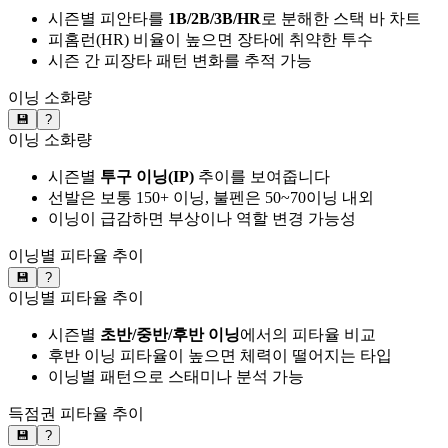
시즌별 피안타를
1B/2B/3B/HR
로 분해한 스택 바 차트
피홈런(HR) 비율이 높으면 장타에 취약한 투수
시즌 간 피장타 패턴 변화를 추적 가능
이닝 소화량
💾
?
이닝 소화량
시즌별
투구 이닝(IP)
추이를 보여줍니다
선발은 보통 150+ 이닝, 불펜은 50~70이닝 내외
이닝이 급감하면 부상이나 역할 변경 가능성
이닝별 피타율 추이
💾
?
이닝별 피타율 추이
시즌별
초반/중반/후반 이닝
에서의 피타율 비교
후반 이닝 피타율이 높으면 체력이 떨어지는 타입
이닝별 패턴으로 스태미나 분석 가능
득점권 피타율 추이
💾
?