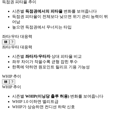
득점권 피타율 추이
시즌별
득점권에서의 피타율
변화를 보여줍니다
득점권 피타율이 전체보다 낮으면 위기 관리 능력이 뛰
어남
높으면 득점권에서 무너지는 타입
좌타/우타 대응력
💾
?
좌타/우타 대응력
시즌별
좌타자/우타자
상대 피타율 비교
좌우 차이가 작을수록 균형 잡힌 투수
한쪽에 약하면 원포인트 릴리프 기용 가능성
WHIP 추이
💾
?
WHIP 추이
시즌별
WHIP(이닝당 출루 허용)
변화를 보여줍니다
WHIP 1.0 이하면 엘리트급
WHIP가 상승하면 컨디션 하락 신호