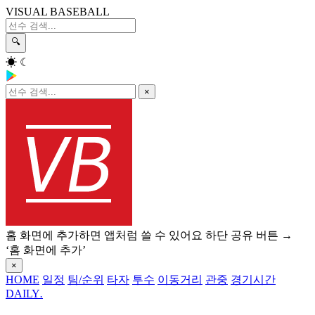
VISUAL BASEBALL
🔍
☀
☾
×
홈 화면에 추가하면 앱처럼 쓸 수 있어요
하단 공유 버튼 →
‘홈 화면에 추가’
×
HOME
일정
팀/순위
타자
투수
이동거리
관중
경기시간
DAILY
.