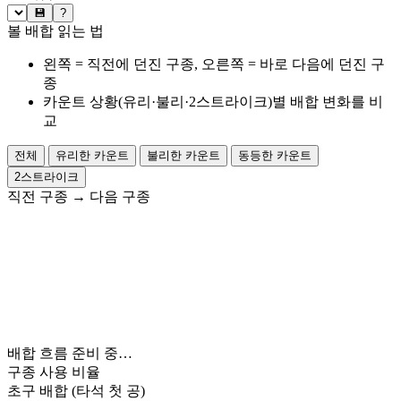
💾
?
볼 배합 읽는 법
왼쪽 = 직전에 던진 구종, 오른쪽 = 바로 다음에 던진 구
종
카운트 상황(유리·불리·2스트라이크)별 배합 변화를 비
교
전체
유리한 카운트
불리한 카운트
동등한 카운트
2스트라이크
직전 구종
→
다음 구종
배합 흐름 준비 중…
구종 사용 비율
초구 배합
(타석 첫 공)