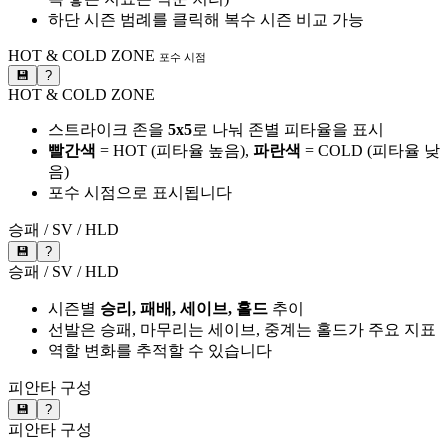
하단 시즌 범례를 클릭해 복수 시즌 비교 가능
HOT & COLD ZONE
포수 시점
💾
?
HOT & COLD ZONE
스트라이크 존을
5x5
로 나눠 존별 피타율을 표시
빨간색
= HOT (피타율 높음),
파란색
= COLD (피타율 낮
음)
포수 시점으로 표시됩니다
승패 / SV / HLD
💾
?
승패 / SV / HLD
시즌별
승리, 패배, 세이브, 홀드
추이
선발은 승패, 마무리는 세이브, 중계는 홀드가 주요 지표
역할 변화를 추적할 수 있습니다
피안타 구성
💾
?
피안타 구성