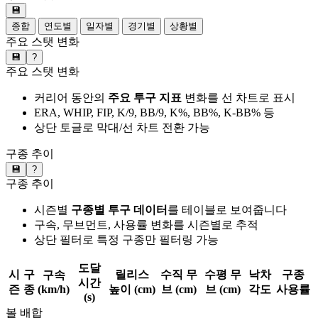
💾
종합
연도별
일자별
경기별
상황별
주요 스탯 변화
💾
?
주요 스탯 변화
커리어 동안의
주요 투구 지표
변화를 선 차트로 표시
ERA, WHIP, FIP, K/9, BB/9, K%, BB%, K-BB% 등
상단 토글로 막대/선 차트 전환 가능
구종 추이
💾
?
구종 추이
시즌별
구종별 투구 데이터
를 테이블로 보여줍니다
구속, 무브먼트, 사용률 변화를 시즌별로 추적
상단 필터로 특정 구종만 필터링 가능
도달
시
구
릴리스
수직 무
수평 무
낙차
구종
구속
시간
즌
종
(km/h)
높이 (cm)
브 (cm)
브 (cm)
각도
사용률
(s)
볼 배합