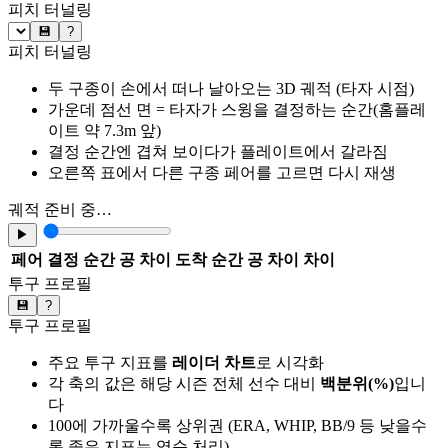
피치 터널링
💾
?
피치 터널링
두 구종이 손에서 떠나 날아오는 3D 궤적 (타자 시점)
가운데 점선 면 = 타자가 스윙을 결정하는 순간(홈플레
이트 약 7.3m 앞)
결정 순간엔 겹쳐 보이다가 플레이트에서 갈라짐
오른쪽 표에서 다른 구종 페어를 고르면 다시 재생
궤적 준비 중…
▶
페어
결정 순간 공 차이
도착 순간 공 차이
차이
투구 프로필
💾
?
투구 프로필
주요 투구 지표를
레이더 차트
로 시각화
각 축의 값은 해당 시즌 전체 선수 대비
백분위(%)
입니
다
100에 가까울수록 상위권 (ERA, WHIP, BB/9 등 낮을수
록 좋은 지표는 역순 처리)