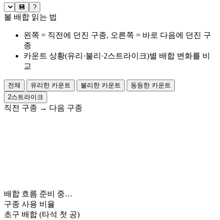
💾
?
볼 배합 읽는 법
왼쪽 = 직전에 던진 구종, 오른쪽 = 바로 다음에 던진 구
종
카운트 상황(유리·불리·2스트라이크)별 배합 변화를 비
교
전체
유리한 카운트
불리한 카운트
동등한 카운트
2스트라이크
직전 구종
→
다음 구종
배합 흐름 준비 중…
구종 사용 비율
초구 배합
(타석 첫 공)