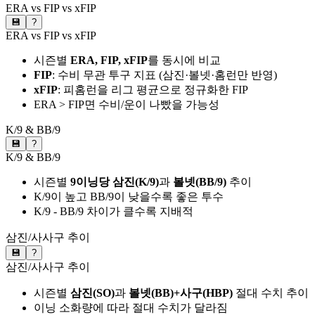
ERA vs FIP vs xFIP
💾
?
ERA vs FIP vs xFIP
시즌별
ERA, FIP, xFIP
를 동시에 비교
FIP
: 수비 무관 투구 지표 (삼진·볼넷·홈런만 반영)
xFIP
: 피홈런을 리그 평균으로 정규화한 FIP
ERA > FIP면 수비/운이 나빴을 가능성
K/9 & BB/9
💾
?
K/9 & BB/9
시즌별
9이닝당 삼진(K/9)
과
볼넷(BB/9)
추이
K/9이 높고 BB/9이 낮을수록 좋은 투수
K/9 - BB/9 차이가 클수록 지배적
삼진/사사구 추이
💾
?
삼진/사사구 추이
시즌별
삼진(SO)
과
볼넷(BB)+사구(HBP)
절대 수치 추이
이닝 소화량에 따라 절대 수치가 달라짐