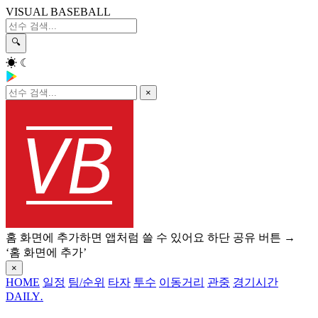
VISUAL BASEBALL
🔍
☀
☾
×
홈 화면에 추가하면 앱처럼 쓸 수 있어요
하단 공유 버튼 →
‘홈 화면에 추가’
×
HOME
일정
팀/순위
타자
투수
이동거리
관중
경기시간
DAILY
.