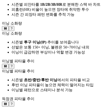
시즌별 피안타를
1B/2B/3B/HR
로 분해한 스택 바 차트
피홈런(HR) 비율이 높으면 장타에 취약한 투수
시즌 간 피장타 패턴 변화를 추적 가능
이닝 소화량
💾
?
이닝 소화량
시즌별
투구 이닝(IP)
추이를 보여줍니다
선발은 보통 150+ 이닝, 불펜은 50~70이닝 내외
이닝이 급감하면 부상이나 역할 변경 가능성
이닝별 피타율 추이
💾
?
이닝별 피타율 추이
시즌별
초반/중반/후반 이닝
에서의 피타율 비교
후반 이닝 피타율이 높으면 체력이 떨어지는 타입
이닝별 패턴으로 스태미나 분석 가능
득점권 피타율 추이
💾
?