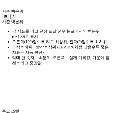
시즌 백분위
💾
?
시즌 백분위
각 지표를 리그 규정 도달 선수 분포에서의 백분위
(0~100)로 표시
오른쪽(100)일수록 리그 최상위, 왼쪽(0)일수록 최하위
파랑 = 하위 · 빨강 = 상위 (ERA·K%처럼 낮을수록 좋은
지표는 자동 반전)
막대 안 숫자 = 백분위, 오른쪽 = 실제 기록값, 가운데 점
선 = 리그 중앙값
주요 스탯