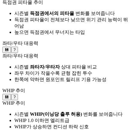
득점권 피타율 추이
시즌별
득점권에서의 피타율
변화를 보여줍니다
득점권 피타율이 전체보다 낮으면 위기 관리 능력이 뛰
어남
높으면 득점권에서 무너지는 타입
좌타/우타 대응력
💾
?
좌타/우타 대응력
시즌별
좌타자/우타자
상대 피타율 비교
좌우 차이가 작을수록 균형 잡힌 투수
한쪽에 약하면 원포인트 릴리프 기용 가능성
WHIP 추이
💾
?
WHIP 추이
시즌별
WHIP(이닝당 출루 허용)
변화를 보여줍니다
WHIP 1.0 이하면 엘리트급
WHIP가 상승하면 컨디션 하락 신호