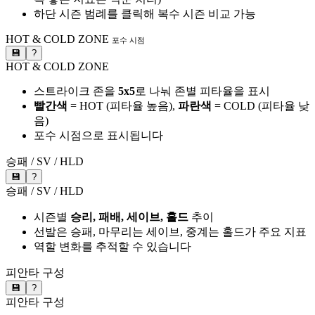
하단 시즌 범례를 클릭해 복수 시즌 비교 가능
HOT & COLD ZONE
포수 시점
💾
?
HOT & COLD ZONE
스트라이크 존을
5x5
로 나눠 존별 피타율을 표시
빨간색
= HOT (피타율 높음),
파란색
= COLD (피타율 낮
음)
포수 시점으로 표시됩니다
승패 / SV / HLD
💾
?
승패 / SV / HLD
시즌별
승리, 패배, 세이브, 홀드
추이
선발은 승패, 마무리는 세이브, 중계는 홀드가 주요 지표
역할 변화를 추적할 수 있습니다
피안타 구성
💾
?
피안타 구성