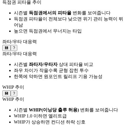
득점권 피타율 추이
시즌별
득점권에서의 피타율
변화를 보여줍니다
득점권 피타율이 전체보다 낮으면 위기 관리 능력이 뛰
어남
높으면 득점권에서 무너지는 타입
좌타/우타 대응력
💾
?
좌타/우타 대응력
시즌별
좌타자/우타자
상대 피타율 비교
좌우 차이가 작을수록 균형 잡힌 투수
한쪽에 약하면 원포인트 릴리프 기용 가능성
WHIP 추이
💾
?
WHIP 추이
시즌별
WHIP(이닝당 출루 허용)
변화를 보여줍니다
WHIP 1.0 이하면 엘리트급
WHIP가 상승하면 컨디션 하락 신호