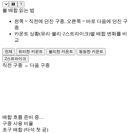
💾
?
볼 배합 읽는 법
왼쪽 = 직전에 던진 구종, 오른쪽 = 바로 다음에 던진 구
종
카운트 상황(유리·불리·2스트라이크)별 배합 변화를 비
교
전체
유리한 카운트
불리한 카운트
동등한 카운트
2스트라이크
직전 구종
→
다음 구종
배합 흐름 준비 중…
구종 사용 비율
초구 배합
(타석 첫 공)