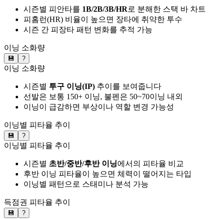
시즌별 피안타를
1B/2B/3B/HR
로 분해한 스택 바 차트
피홈런(HR) 비율이 높으면 장타에 취약한 투수
시즌 간 피장타 패턴 변화를 추적 가능
이닝 소화량
💾
?
이닝 소화량
시즌별
투구 이닝(IP)
추이를 보여줍니다
선발은 보통 150+ 이닝, 불펜은 50~70이닝 내외
이닝이 급감하면 부상이나 역할 변경 가능성
이닝별 피타율 추이
💾
?
이닝별 피타율 추이
시즌별
초반/중반/후반 이닝
에서의 피타율 비교
후반 이닝 피타율이 높으면 체력이 떨어지는 타입
이닝별 패턴으로 스태미나 분석 가능
득점권 피타율 추이
💾
?