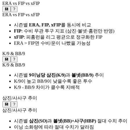
ERA vs FIP vs xFIP
💾
?
ERA vs FIP vs xFIP
시즌별
ERA, FIP, xFIP
를 동시에 비교
FIP
: 수비 무관 투구 지표 (삼진·볼넷·홈런만 반영)
xFIP
: 피홈런을 리그 평균으로 정규화한 FIP
ERA > FIP면 수비/운이 나빴을 가능성
K/9 & BB/9
💾
?
K/9 & BB/9
시즌별
9이닝당 삼진(K/9)
과
볼넷(BB/9)
추이
K/9이 높고 BB/9이 낮을수록 좋은 투수
K/9 - BB/9 차이가 클수록 지배적
삼진/사사구 추이
💾
?
삼진/사사구 추이
시즌별
삼진(SO)
과
볼넷(BB)+사구(HBP)
절대 수치 추이
이닝 소화량에 따라 절대 수치가 달라짐