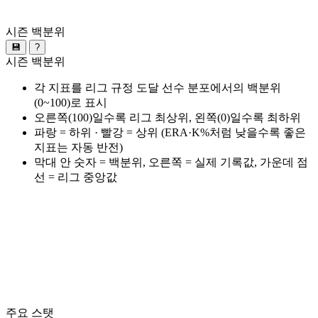
시즌 백분위
💾
?
시즌 백분위
각 지표를 리그 규정 도달 선수 분포에서의 백분위
(0~100)로 표시
오른쪽(100)일수록 리그 최상위, 왼쪽(0)일수록 최하위
파랑 = 하위 · 빨강 = 상위 (ERA·K%처럼 낮을수록 좋은
지표는 자동 반전)
막대 안 숫자 = 백분위, 오른쪽 = 실제 기록값, 가운데 점
선 = 리그 중앙값
주요 스탯