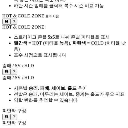
하단 시즌 범례를 클릭해 복수 시즌 비교 가능
HOT & COLD ZONE
포수 시점
💾
?
HOT & COLD ZONE
스트라이크 존을
5x5
로 나눠 존별 피타율을 표시
빨간색
= HOT (피타율 높음),
파란색
= COLD (피타율 낮
음)
포수 시점으로 표시됩니다
승패 / SV / HLD
💾
?
승패 / SV / HLD
시즌별
승리, 패배, 세이브, 홀드
추이
선발은 승패, 마무리는 세이브, 중계는 홀드가 주요 지표
역할 변화를 추적할 수 있습니다
피안타 구성
💾
?
피안타 구성