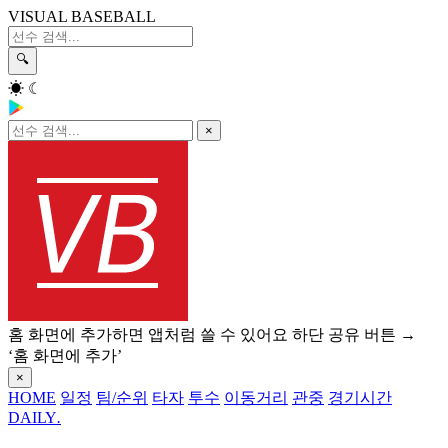
VISUAL BASEBALL
🔍
☀
☾
×
홈 화면에 추가하면 앱처럼 쓸 수 있어요
하단 공유 버튼 →
‘홈 화면에 추가’
×
HOME
일정
팀/순위
타자
투수
이동거리
관중
경기시간
DAILY
.