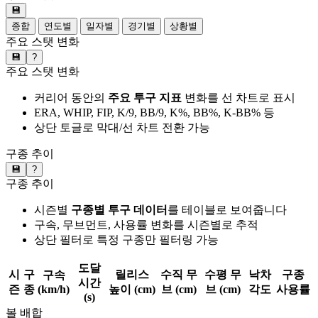
💾
종합
연도별
일자별
경기별
상황별
주요 스탯 변화
💾
?
주요 스탯 변화
커리어 동안의
주요 투구 지표
변화를 선 차트로 표시
ERA, WHIP, FIP, K/9, BB/9, K%, BB%, K-BB% 등
상단 토글로 막대/선 차트 전환 가능
구종 추이
💾
?
구종 추이
시즌별
구종별 투구 데이터
를 테이블로 보여줍니다
구속, 무브먼트, 사용률 변화를 시즌별로 추적
상단 필터로 특정 구종만 필터링 가능
도달
시
구
릴리스
수직 무
수평 무
낙차
구종
구속
시간
즌
종
(km/h)
높이 (cm)
브 (cm)
브 (cm)
각도
사용률
(s)
볼 배합