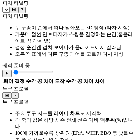
피치 터널링
💾
?
피치 터널링
두 구종이 손에서 떠나 날아오는 3D 궤적 (타자 시점)
가운데 점선 면 = 타자가 스윙을 결정하는 순간(홈플레
이트 약 7.3m 앞)
결정 순간엔 겹쳐 보이다가 플레이트에서 갈라짐
오른쪽 표에서 다른 구종 페어를 고르면 다시 재생
궤적 준비 중…
▶
페어
결정 순간 공 차이
도착 순간 공 차이
차이
투구 프로필
💾
?
투구 프로필
주요 투구 지표를
레이더 차트
로 시각화
각 축의 값은 해당 시즌 전체 선수 대비
백분위(%)
입니
다
100에 가까울수록 상위권 (ERA, WHIP, BB/9 등 낮을수
록 좋은 지표는 역순 처리)