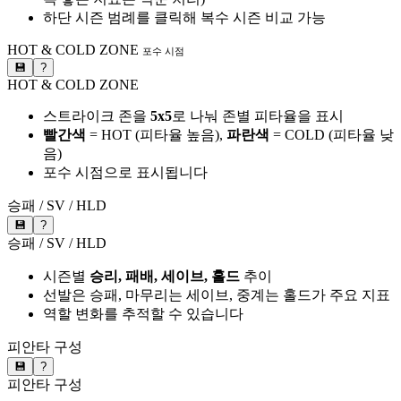
하단 시즌 범례를 클릭해 복수 시즌 비교 가능
HOT & COLD ZONE
포수 시점
💾
?
HOT & COLD ZONE
스트라이크 존을
5x5
로 나눠 존별 피타율을 표시
빨간색
= HOT (피타율 높음),
파란색
= COLD (피타율 낮
음)
포수 시점으로 표시됩니다
승패 / SV / HLD
💾
?
승패 / SV / HLD
시즌별
승리, 패배, 세이브, 홀드
추이
선발은 승패, 마무리는 세이브, 중계는 홀드가 주요 지표
역할 변화를 추적할 수 있습니다
피안타 구성
💾
?
피안타 구성