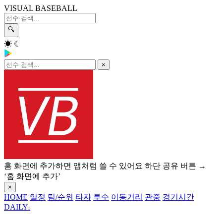
VISUAL BASEBALL
🔍
☀
☾
×
홈 화면에 추가하면 앱처럼 쓸 수 있어요
하단 공유 버튼 →
‘홈 화면에 추가’
×
HOME
일정
팀/순위
타자
투수
이동거리
관중
경기시간
DAILY
.