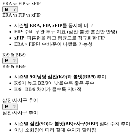
ERA vs FIP vs xFIP
💾
?
ERA vs FIP vs xFIP
시즌별
ERA, FIP, xFIP
를 동시에 비교
FIP
: 수비 무관 투구 지표 (삼진·볼넷·홈런만 반영)
xFIP
: 피홈런을 리그 평균으로 정규화한 FIP
ERA > FIP면 수비/운이 나빴을 가능성
K/9 & BB/9
💾
?
K/9 & BB/9
시즌별
9이닝당 삼진(K/9)
과
볼넷(BB/9)
추이
K/9이 높고 BB/9이 낮을수록 좋은 투수
K/9 - BB/9 차이가 클수록 지배적
삼진/사사구 추이
💾
?
삼진/사사구 추이
시즌별
삼진(SO)
과
볼넷(BB)+사구(HBP)
절대 수치 추이
이닝 소화량에 따라 절대 수치가 달라짐