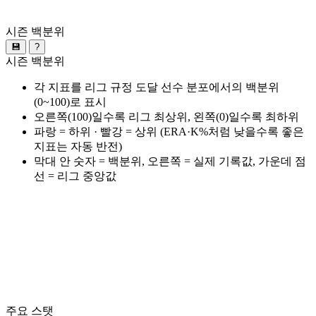
시즌 백분위
💾
?
시즌 백분위
각 지표를 리그 규정 도달 선수 분포에서의 백분위
(0~100)로 표시
오른쪽(100)일수록 리그 최상위, 왼쪽(0)일수록 최하위
파랑 = 하위 · 빨강 = 상위 (ERA·K%처럼 낮을수록 좋은
지표는 자동 반전)
막대 안 숫자 = 백분위, 오른쪽 = 실제 기록값, 가운데 점
선 = 리그 중앙값
주요 스탯