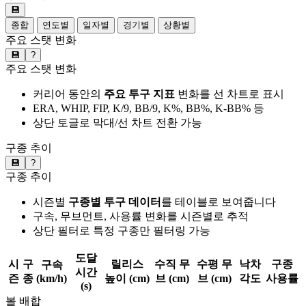
💾
종합
연도별
일자별
경기별
상황별
주요 스탯 변화
💾
?
주요 스탯 변화
커리어 동안의
주요 투구 지표
변화를 선 차트로 표시
ERA, WHIP, FIP, K/9, BB/9, K%, BB%, K-BB% 등
상단 토글로 막대/선 차트 전환 가능
구종 추이
💾
?
구종 추이
시즌별
구종별 투구 데이터
를 테이블로 보여줍니다
구속, 무브먼트, 사용률 변화를 시즌별로 추적
상단 필터로 특정 구종만 필터링 가능
도달
시
구
릴리스
수직 무
수평 무
낙차
구종
구속
시간
즌
종
(km/h)
높이 (cm)
브 (cm)
브 (cm)
각도
사용률
(s)
볼 배합