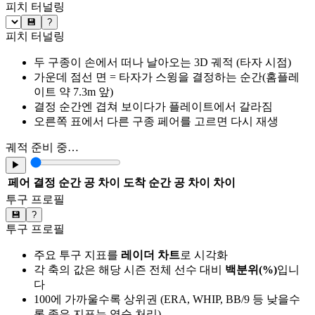
피치 터널링
💾
?
피치 터널링
두 구종이 손에서 떠나 날아오는 3D 궤적 (타자 시점)
가운데 점선 면 = 타자가 스윙을 결정하는 순간(홈플레
이트 약 7.3m 앞)
결정 순간엔 겹쳐 보이다가 플레이트에서 갈라짐
오른쪽 표에서 다른 구종 페어를 고르면 다시 재생
궤적 준비 중…
▶
페어
결정 순간 공 차이
도착 순간 공 차이
차이
투구 프로필
💾
?
투구 프로필
주요 투구 지표를
레이더 차트
로 시각화
각 축의 값은 해당 시즌 전체 선수 대비
백분위(%)
입니
다
100에 가까울수록 상위권 (ERA, WHIP, BB/9 등 낮을수
록 좋은 지표는 역순 처리)