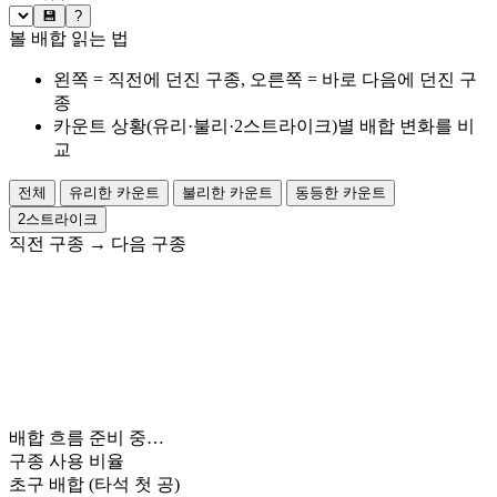
💾
?
볼 배합 읽는 법
왼쪽 = 직전에 던진 구종, 오른쪽 = 바로 다음에 던진 구
종
카운트 상황(유리·불리·2스트라이크)별 배합 변화를 비
교
전체
유리한 카운트
불리한 카운트
동등한 카운트
2스트라이크
직전 구종
→
다음 구종
배합 흐름 준비 중…
구종 사용 비율
초구 배합
(타석 첫 공)