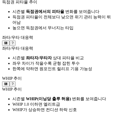
득점권 피타율 추이
시즌별
득점권에서의 피타율
변화를 보여줍니다
득점권 피타율이 전체보다 낮으면 위기 관리 능력이 뛰
어남
높으면 득점권에서 무너지는 타입
좌타/우타 대응력
💾
?
좌타/우타 대응력
시즌별
좌타자/우타자
상대 피타율 비교
좌우 차이가 작을수록 균형 잡힌 투수
한쪽에 약하면 원포인트 릴리프 기용 가능성
WHIP 추이
💾
?
WHIP 추이
시즌별
WHIP(이닝당 출루 허용)
변화를 보여줍니다
WHIP 1.0 이하면 엘리트급
WHIP가 상승하면 컨디션 하락 신호