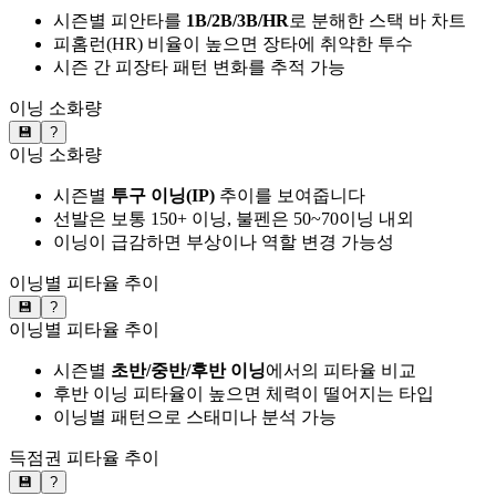
시즌별 피안타를
1B/2B/3B/HR
로 분해한 스택 바 차트
피홈런(HR) 비율이 높으면 장타에 취약한 투수
시즌 간 피장타 패턴 변화를 추적 가능
이닝 소화량
💾
?
이닝 소화량
시즌별
투구 이닝(IP)
추이를 보여줍니다
선발은 보통 150+ 이닝, 불펜은 50~70이닝 내외
이닝이 급감하면 부상이나 역할 변경 가능성
이닝별 피타율 추이
💾
?
이닝별 피타율 추이
시즌별
초반/중반/후반 이닝
에서의 피타율 비교
후반 이닝 피타율이 높으면 체력이 떨어지는 타입
이닝별 패턴으로 스태미나 분석 가능
득점권 피타율 추이
💾
?