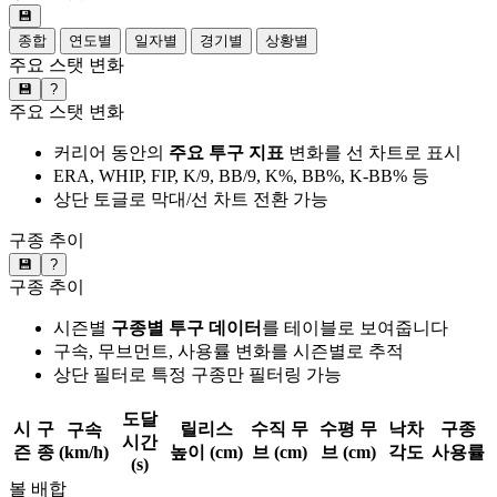
💾
종합
연도별
일자별
경기별
상황별
주요 스탯 변화
💾
?
주요 스탯 변화
커리어 동안의
주요 투구 지표
변화를 선 차트로 표시
ERA, WHIP, FIP, K/9, BB/9, K%, BB%, K-BB% 등
상단 토글로 막대/선 차트 전환 가능
구종 추이
💾
?
구종 추이
시즌별
구종별 투구 데이터
를 테이블로 보여줍니다
구속, 무브먼트, 사용률 변화를 시즌별로 추적
상단 필터로 특정 구종만 필터링 가능
도달
시
구
릴리스
수직 무
수평 무
낙차
구종
구속
시간
즌
종
(km/h)
높이 (cm)
브 (cm)
브 (cm)
각도
사용률
(s)
볼 배합