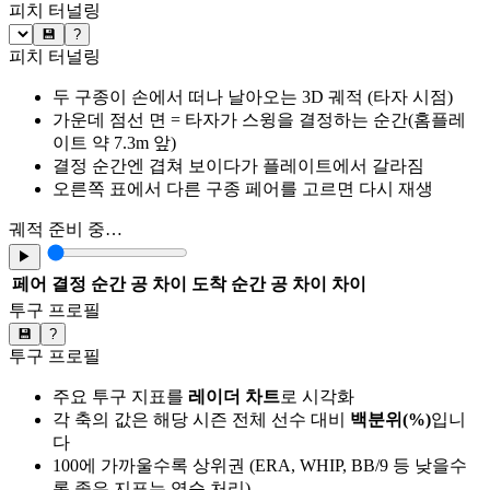
피치 터널링
💾
?
피치 터널링
두 구종이 손에서 떠나 날아오는 3D 궤적 (타자 시점)
가운데 점선 면 = 타자가 스윙을 결정하는 순간(홈플레
이트 약 7.3m 앞)
결정 순간엔 겹쳐 보이다가 플레이트에서 갈라짐
오른쪽 표에서 다른 구종 페어를 고르면 다시 재생
궤적 준비 중…
▶
페어
결정 순간 공 차이
도착 순간 공 차이
차이
투구 프로필
💾
?
투구 프로필
주요 투구 지표를
레이더 차트
로 시각화
각 축의 값은 해당 시즌 전체 선수 대비
백분위(%)
입니
다
100에 가까울수록 상위권 (ERA, WHIP, BB/9 등 낮을수
록 좋은 지표는 역순 처리)