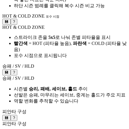
하단 시즌 범례를 클릭해 복수 시즌 비교 가능
HOT & COLD ZONE
포수 시점
💾
?
HOT & COLD ZONE
스트라이크 존을
5x5
로 나눠 존별 피타율을 표시
빨간색
= HOT (피타율 높음),
파란색
= COLD (피타율 낮
음)
포수 시점으로 표시됩니다
승패 / SV / HLD
💾
?
승패 / SV / HLD
시즌별
승리, 패배, 세이브, 홀드
추이
선발은 승패, 마무리는 세이브, 중계는 홀드가 주요 지표
역할 변화를 추적할 수 있습니다
피안타 구성
💾
?
피안타 구성