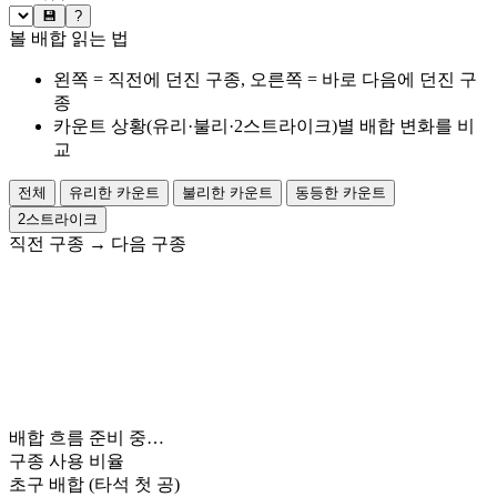
💾
?
볼 배합 읽는 법
왼쪽 = 직전에 던진 구종, 오른쪽 = 바로 다음에 던진 구
종
카운트 상황(유리·불리·2스트라이크)별 배합 변화를 비
교
전체
유리한 카운트
불리한 카운트
동등한 카운트
2스트라이크
직전 구종
→
다음 구종
배합 흐름 준비 중…
구종 사용 비율
초구 배합
(타석 첫 공)