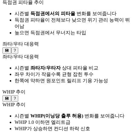
득점권 피타율 추이
시즌별
득점권에서의 피타율
변화를 보여줍니다
득점권 피타율이 전체보다 낮으면 위기 관리 능력이 뛰
어남
높으면 득점권에서 무너지는 타입
좌타/우타 대응력
💾
?
좌타/우타 대응력
시즌별
좌타자/우타자
상대 피타율 비교
좌우 차이가 작을수록 균형 잡힌 투수
한쪽에 약하면 원포인트 릴리프 기용 가능성
WHIP 추이
💾
?
WHIP 추이
시즌별
WHIP(이닝당 출루 허용)
변화를 보여줍니다
WHIP 1.0 이하면 엘리트급
WHIP가 상승하면 컨디션 하락 신호