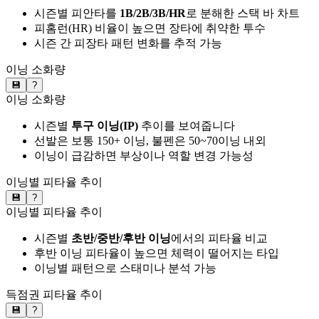
시즌별 피안타를
1B/2B/3B/HR
로 분해한 스택 바 차트
피홈런(HR) 비율이 높으면 장타에 취약한 투수
시즌 간 피장타 패턴 변화를 추적 가능
이닝 소화량
💾
?
이닝 소화량
시즌별
투구 이닝(IP)
추이를 보여줍니다
선발은 보통 150+ 이닝, 불펜은 50~70이닝 내외
이닝이 급감하면 부상이나 역할 변경 가능성
이닝별 피타율 추이
💾
?
이닝별 피타율 추이
시즌별
초반/중반/후반 이닝
에서의 피타율 비교
후반 이닝 피타율이 높으면 체력이 떨어지는 타입
이닝별 패턴으로 스태미나 분석 가능
득점권 피타율 추이
💾
?