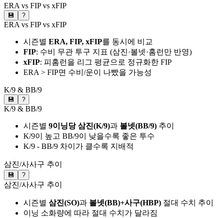
ERA vs FIP vs xFIP
💾
?
ERA vs FIP vs xFIP
시즌별
ERA, FIP, xFIP
를 동시에 비교
FIP
: 수비 무관 투구 지표 (삼진·볼넷·홈런만 반영)
xFIP
: 피홈런을 리그 평균으로 정규화한 FIP
ERA > FIP면 수비/운이 나빴을 가능성
K/9 & BB/9
💾
?
K/9 & BB/9
시즌별
9이닝당 삼진(K/9)
과
볼넷(BB/9)
추이
K/9이 높고 BB/9이 낮을수록 좋은 투수
K/9 - BB/9 차이가 클수록 지배적
삼진/사사구 추이
💾
?
삼진/사사구 추이
시즌별
삼진(SO)
과
볼넷(BB)+사구(HBP)
절대 수치 추이
이닝 소화량에 따라 절대 수치가 달라짐