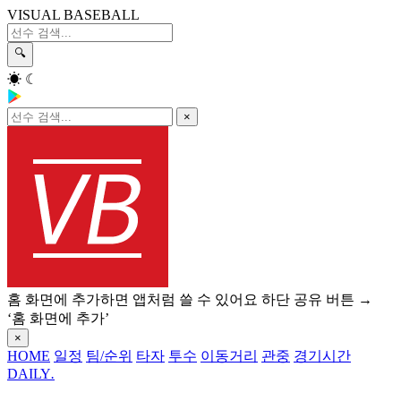
VISUAL BASEBALL
🔍
☀
☾
×
홈 화면에 추가하면 앱처럼 쓸 수 있어요
하단 공유 버튼 →
‘홈 화면에 추가’
×
HOME
일정
팀/순위
타자
투수
이동거리
관중
경기시간
DAILY
.