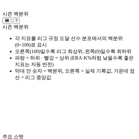
시즌 백분위
💾
?
시즌 백분위
각 지표를 리그 규정 도달 선수 분포에서의 백분위
(0~100)로 표시
오른쪽(100)일수록 리그 최상위, 왼쪽(0)일수록 최하위
파랑 = 하위 · 빨강 = 상위 (ERA·K%처럼 낮을수록 좋은
지표는 자동 반전)
막대 안 숫자 = 백분위, 오른쪽 = 실제 기록값, 가운데 점
선 = 리그 중앙값
주요 스탯