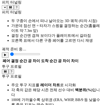
피치 터널링
💾
?
피치 터널링
두 구종이 손에서 떠나 날아오는 3D 궤적 (타자 시점)
가운데 점선 면 = 타자가 스윙을 결정하는 순간(홈플레
이트 약 7.3m 앞)
결정 순간엔 겹쳐 보이다가 플레이트에서 갈라짐
오른쪽 표에서 다른 구종 페어를 고르면 다시 재생
궤적 준비 중…
▶
페어
결정 순간 공 차이
도착 순간 공 차이
차이
투구 프로필
💾
?
투구 프로필
주요 투구 지표를
레이더 차트
로 시각화
각 축의 값은 해당 시즌 전체 선수 대비
백분위(%)
입니
다
100에 가까울수록 상위권 (ERA, WHIP, BB/9 등 낮을수
록 좋은 지표는 역순 처리)