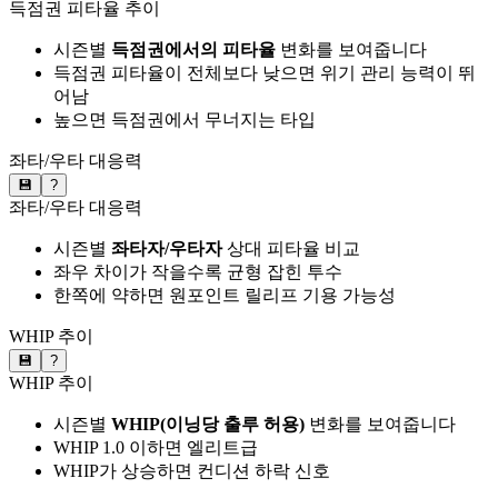
득점권 피타율 추이
시즌별
득점권에서의 피타율
변화를 보여줍니다
득점권 피타율이 전체보다 낮으면 위기 관리 능력이 뛰
어남
높으면 득점권에서 무너지는 타입
좌타/우타 대응력
💾
?
좌타/우타 대응력
시즌별
좌타자/우타자
상대 피타율 비교
좌우 차이가 작을수록 균형 잡힌 투수
한쪽에 약하면 원포인트 릴리프 기용 가능성
WHIP 추이
💾
?
WHIP 추이
시즌별
WHIP(이닝당 출루 허용)
변화를 보여줍니다
WHIP 1.0 이하면 엘리트급
WHIP가 상승하면 컨디션 하락 신호