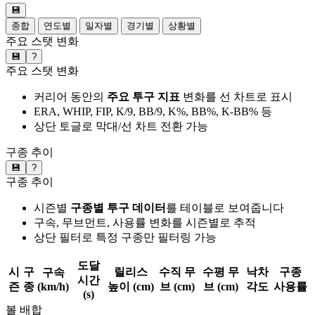
💾
종합
연도별
일자별
경기별
상황별
주요 스탯 변화
💾
?
주요 스탯 변화
커리어 동안의
주요 투구 지표
변화를 선 차트로 표시
ERA, WHIP, FIP, K/9, BB/9, K%, BB%, K-BB% 등
상단 토글로 막대/선 차트 전환 가능
구종 추이
💾
?
구종 추이
시즌별
구종별 투구 데이터
를 테이블로 보여줍니다
구속, 무브먼트, 사용률 변화를 시즌별로 추적
상단 필터로 특정 구종만 필터링 가능
도달
시
구
릴리스
수직 무
수평 무
낙차
구종
구속
시간
즌
종
(km/h)
높이 (cm)
브 (cm)
브 (cm)
각도
사용률
(s)
볼 배합