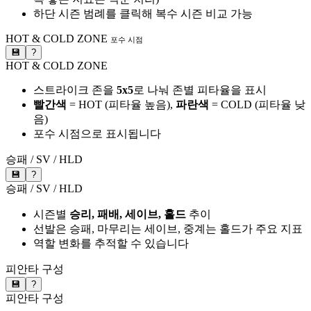
하단 시즌 범례를 클릭해 복수 시즌 비교 가능
HOT & COLD ZONE
포수 시점
💾
?
HOT & COLD ZONE
스트라이크 존을
5x5
로 나눠 존별 피타율을 표시
빨간색
= HOT (피타율 높음),
파란색
= COLD (피타율 낮
음)
포수 시점으로 표시됩니다
승패 / SV / HLD
💾
?
승패 / SV / HLD
시즌별
승리, 패배, 세이브, 홀드
추이
선발은 승패, 마무리는 세이브, 중계는 홀드가 주요 지표
역할 변화를 추적할 수 있습니다
피안타 구성
💾
?
피안타 구성