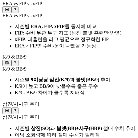
ERA vs FIP vs xFIP
💾
?
ERA vs FIP vs xFIP
시즌별
ERA, FIP, xFIP
를 동시에 비교
FIP
: 수비 무관 투구 지표 (삼진·볼넷·홈런만 반영)
xFIP
: 피홈런을 리그 평균으로 정규화한 FIP
ERA > FIP면 수비/운이 나빴을 가능성
K/9 & BB/9
💾
?
K/9 & BB/9
시즌별
9이닝당 삼진(K/9)
과
볼넷(BB/9)
추이
K/9이 높고 BB/9이 낮을수록 좋은 투수
K/9 - BB/9 차이가 클수록 지배적
삼진/사사구 추이
💾
?
삼진/사사구 추이
시즌별
삼진(SO)
과
볼넷(BB)+사구(HBP)
절대 수치 추이
이닝 소화량에 따라 절대 수치가 달라짐