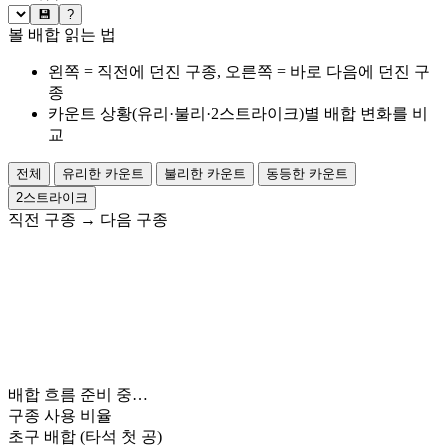
💾
?
볼 배합 읽는 법
왼쪽 = 직전에 던진 구종, 오른쪽 = 바로 다음에 던진 구
종
카운트 상황(유리·불리·2스트라이크)별 배합 변화를 비
교
전체
유리한 카운트
불리한 카운트
동등한 카운트
2스트라이크
직전 구종
→
다음 구종
배합 흐름 준비 중…
구종 사용 비율
초구 배합
(타석 첫 공)