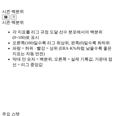
시즌 백분위
💾
?
시즌 백분위
각 지표를 리그 규정 도달 선수 분포에서의 백분위
(0~100)로 표시
오른쪽(100)일수록 리그 최상위, 왼쪽(0)일수록 최하위
파랑 = 하위 · 빨강 = 상위 (ERA·K%처럼 낮을수록 좋은
지표는 자동 반전)
막대 안 숫자 = 백분위, 오른쪽 = 실제 기록값, 가운데 점
선 = 리그 중앙값
주요 스탯