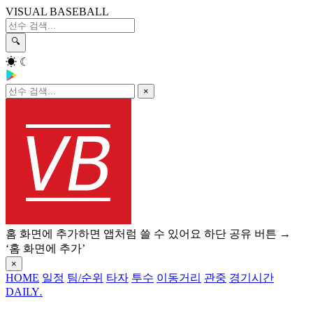
VISUAL BASEBALL
🔍
☀
☾
×
홈 화면에 추가하면 앱처럼 쓸 수 있어요
하단 공유 버튼 →
‘홈 화면에 추가’
×
HOME
일정
팀/순위
타자
투수
이동거리
관중
경기시간
DAILY
.