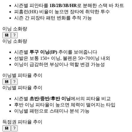
시즌별 피안타를
1B/2B/3B/HR
로 분해한 스택 바 차트
피홈런(HR) 비율이 높으면 장타에 취약한 투수
시즌 간 피장타 패턴 변화를 추적 가능
이닝 소화량
💾
?
이닝 소화량
시즌별
투구 이닝(IP)
추이를 보여줍니다
선발은 보통 150+ 이닝, 불펜은 50~70이닝 내외
이닝이 급감하면 부상이나 역할 변경 가능성
이닝별 피타율 추이
💾
?
이닝별 피타율 추이
시즌별
초반/중반/후반 이닝
에서의 피타율 비교
후반 이닝 피타율이 높으면 체력이 떨어지는 타입
이닝별 패턴으로 스태미나 분석 가능
득점권 피타율 추이
💾
?