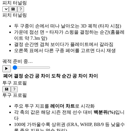
피치 터널링
💾
?
피치 터널링
두 구종이 손에서 떠나 날아오는 3D 궤적 (타자 시점)
가운데 점선 면 = 타자가 스윙을 결정하는 순간(홈플레
이트 약 7.3m 앞)
결정 순간엔 겹쳐 보이다가 플레이트에서 갈라짐
오른쪽 표에서 다른 구종 페어를 고르면 다시 재생
궤적 준비 중…
▶
페어
결정 순간 공 차이
도착 순간 공 차이
차이
투구 프로필
💾
?
투구 프로필
주요 투구 지표를
레이더 차트
로 시각화
각 축의 값은 해당 시즌 전체 선수 대비
백분위(%)
입니
다
100에 가까울수록 상위권 (ERA, WHIP, BB/9 등 낮을수
록 좋은 지표는 역순 처리)