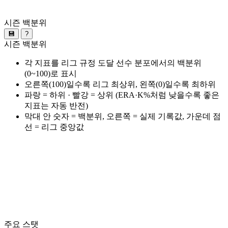
시즌 백분위
💾
?
시즌 백분위
각 지표를 리그 규정 도달 선수 분포에서의 백분위
(0~100)로 표시
오른쪽(100)일수록 리그 최상위, 왼쪽(0)일수록 최하위
파랑 = 하위 · 빨강 = 상위 (ERA·K%처럼 낮을수록 좋은
지표는 자동 반전)
막대 안 숫자 = 백분위, 오른쪽 = 실제 기록값, 가운데 점
선 = 리그 중앙값
주요 스탯