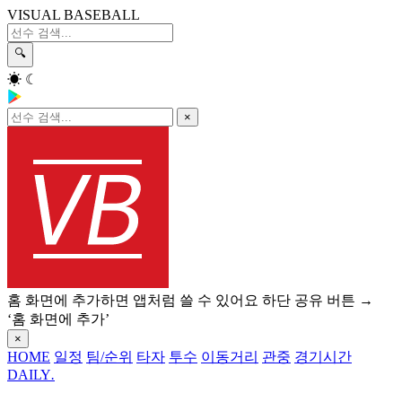
VISUAL BASEBALL
🔍
☀
☾
×
홈 화면에 추가하면 앱처럼 쓸 수 있어요
하단 공유 버튼 →
‘홈 화면에 추가’
×
HOME
일정
팀/순위
타자
투수
이동거리
관중
경기시간
DAILY
.