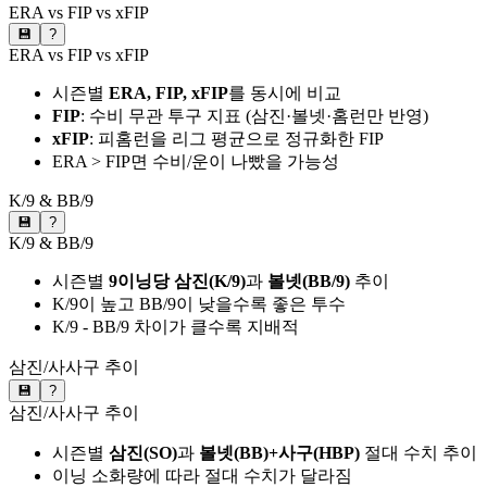
ERA vs FIP vs xFIP
💾
?
ERA vs FIP vs xFIP
시즌별
ERA, FIP, xFIP
를 동시에 비교
FIP
: 수비 무관 투구 지표 (삼진·볼넷·홈런만 반영)
xFIP
: 피홈런을 리그 평균으로 정규화한 FIP
ERA > FIP면 수비/운이 나빴을 가능성
K/9 & BB/9
💾
?
K/9 & BB/9
시즌별
9이닝당 삼진(K/9)
과
볼넷(BB/9)
추이
K/9이 높고 BB/9이 낮을수록 좋은 투수
K/9 - BB/9 차이가 클수록 지배적
삼진/사사구 추이
💾
?
삼진/사사구 추이
시즌별
삼진(SO)
과
볼넷(BB)+사구(HBP)
절대 수치 추이
이닝 소화량에 따라 절대 수치가 달라짐