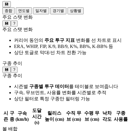
💾
종합
연도별
일자별
경기별
상황별
주요 스탯 변화
💾
?
주요 스탯 변화
커리어 동안의
주요 투구 지표
변화를 선 차트로 표시
ERA, WHIP, FIP, K/9, BB/9, K%, BB%, K-BB% 등
상단 토글로 막대/선 차트 전환 가능
구종 추이
💾
?
구종 추이
시즌별
구종별 투구 데이터
를 테이블로 보여줍니다
구속, 무브먼트, 사용률 변화를 시즌별로 추적
상단 필터로 특정 구종만 필터링 가능
도달
시
구
릴리스
수직 무
수평 무
낙차
구종
구속
시간
즌
종
(km/h)
높이 (cm)
브 (cm)
브 (cm)
각도
사용률
(s)
볼 배합