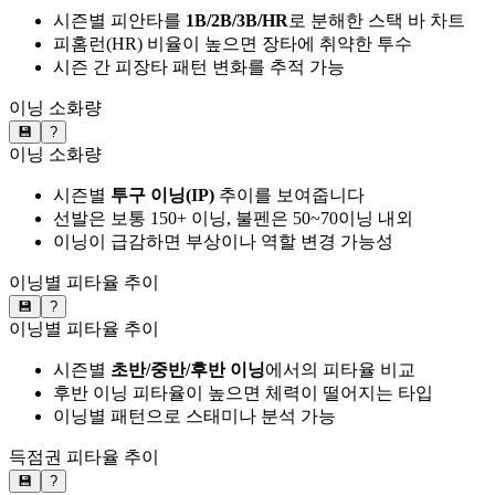
시즌별 피안타를
1B/2B/3B/HR
로 분해한 스택 바 차트
피홈런(HR) 비율이 높으면 장타에 취약한 투수
시즌 간 피장타 패턴 변화를 추적 가능
이닝 소화량
💾
?
이닝 소화량
시즌별
투구 이닝(IP)
추이를 보여줍니다
선발은 보통 150+ 이닝, 불펜은 50~70이닝 내외
이닝이 급감하면 부상이나 역할 변경 가능성
이닝별 피타율 추이
💾
?
이닝별 피타율 추이
시즌별
초반/중반/후반 이닝
에서의 피타율 비교
후반 이닝 피타율이 높으면 체력이 떨어지는 타입
이닝별 패턴으로 스태미나 분석 가능
득점권 피타율 추이
💾
?