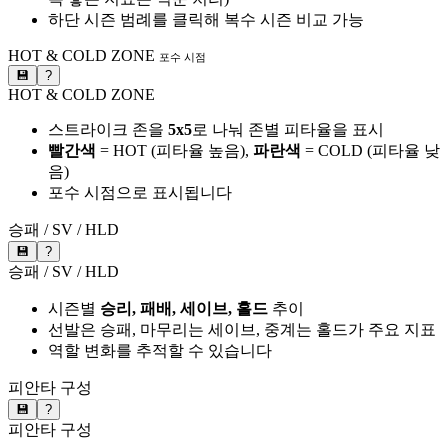
하단 시즌 범례를 클릭해 복수 시즌 비교 가능
HOT & COLD ZONE
포수 시점
💾
?
HOT & COLD ZONE
스트라이크 존을
5x5
로 나눠 존별 피타율을 표시
빨간색
= HOT (피타율 높음),
파란색
= COLD (피타율 낮
음)
포수 시점으로 표시됩니다
승패 / SV / HLD
💾
?
승패 / SV / HLD
시즌별
승리, 패배, 세이브, 홀드
추이
선발은 승패, 마무리는 세이브, 중계는 홀드가 주요 지표
역할 변화를 추적할 수 있습니다
피안타 구성
💾
?
피안타 구성