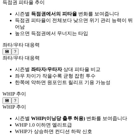
득점권 피타율 추이
시즌별
득점권에서의 피타율
변화를 보여줍니다
득점권 피타율이 전체보다 낮으면 위기 관리 능력이 뛰
어남
높으면 득점권에서 무너지는 타입
좌타/우타 대응력
💾
?
좌타/우타 대응력
시즌별
좌타자/우타자
상대 피타율 비교
좌우 차이가 작을수록 균형 잡힌 투수
한쪽에 약하면 원포인트 릴리프 기용 가능성
WHIP 추이
💾
?
WHIP 추이
시즌별
WHIP(이닝당 출루 허용)
변화를 보여줍니다
WHIP 1.0 이하면 엘리트급
WHIP가 상승하면 컨디션 하락 신호