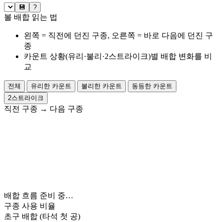
💾
?
볼 배합 읽는 법
왼쪽 = 직전에 던진 구종, 오른쪽 = 바로 다음에 던진 구
종
카운트 상황(유리·불리·2스트라이크)별 배합 변화를 비
교
전체
유리한 카운트
불리한 카운트
동등한 카운트
2스트라이크
직전 구종
→
다음 구종
배합 흐름 준비 중…
구종 사용 비율
초구 배합
(타석 첫 공)