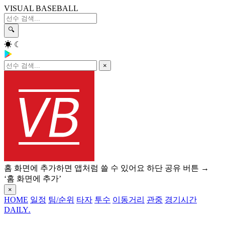
VISUAL BASEBALL
🔍
☀
☾
×
홈 화면에 추가하면 앱처럼 쓸 수 있어요
하단 공유 버튼 →
‘홈 화면에 추가’
×
HOME
일정
팀/순위
타자
투수
이동거리
관중
경기시간
DAILY
.