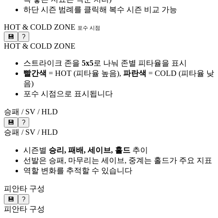
하단 시즌 범례를 클릭해 복수 시즌 비교 가능
HOT & COLD ZONE
포수 시점
💾
?
HOT & COLD ZONE
스트라이크 존을
5x5
로 나눠 존별 피타율을 표시
빨간색
= HOT (피타율 높음),
파란색
= COLD (피타율 낮
음)
포수 시점으로 표시됩니다
승패 / SV / HLD
💾
?
승패 / SV / HLD
시즌별
승리, 패배, 세이브, 홀드
추이
선발은 승패, 마무리는 세이브, 중계는 홀드가 주요 지표
역할 변화를 추적할 수 있습니다
피안타 구성
💾
?
피안타 구성