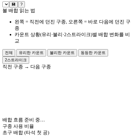
💾
?
볼 배합 읽는 법
왼쪽 = 직전에 던진 구종, 오른쪽 = 바로 다음에 던진 구
종
카운트 상황(유리·불리·2스트라이크)별 배합 변화를 비
교
전체
유리한 카운트
불리한 카운트
동등한 카운트
2스트라이크
직전 구종
→
다음 구종
배합 흐름 준비 중…
구종 사용 비율
초구 배합
(타석 첫 공)