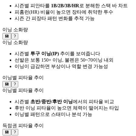
시즌별 피안타를
1B/2B/3B/HR
로 분해한 스택 바 차트
피홈런(HR) 비율이 높으면 장타에 취약한 투수
시즌 간 피장타 패턴 변화를 추적 가능
이닝 소화량
💾
?
이닝 소화량
시즌별
투구 이닝(IP)
추이를 보여줍니다
선발은 보통 150+ 이닝, 불펜은 50~70이닝 내외
이닝이 급감하면 부상이나 역할 변경 가능성
이닝별 피타율 추이
💾
?
이닝별 피타율 추이
시즌별
초반/중반/후반 이닝
에서의 피타율 비교
후반 이닝 피타율이 높으면 체력이 떨어지는 타입
이닝별 패턴으로 스태미나 분석 가능
득점권 피타율 추이
💾
?