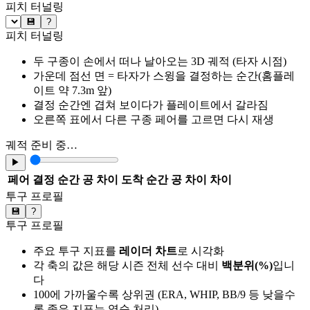
피치 터널링
💾
?
피치 터널링
두 구종이 손에서 떠나 날아오는 3D 궤적 (타자 시점)
가운데 점선 면 = 타자가 스윙을 결정하는 순간(홈플레
이트 약 7.3m 앞)
결정 순간엔 겹쳐 보이다가 플레이트에서 갈라짐
오른쪽 표에서 다른 구종 페어를 고르면 다시 재생
궤적 준비 중…
▶
페어
결정 순간 공 차이
도착 순간 공 차이
차이
투구 프로필
💾
?
투구 프로필
주요 투구 지표를
레이더 차트
로 시각화
각 축의 값은 해당 시즌 전체 선수 대비
백분위(%)
입니
다
100에 가까울수록 상위권 (ERA, WHIP, BB/9 등 낮을수
록 좋은 지표는 역순 처리)