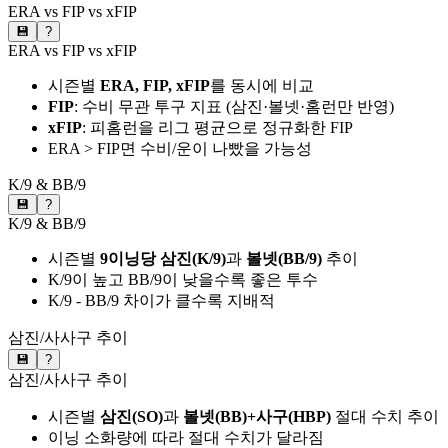
ERA vs FIP vs xFIP
💾
?
ERA vs FIP vs xFIP
시즌별
ERA, FIP, xFIP
를 동시에 비교
FIP
: 수비 무관 투구 지표 (삼진·볼넷·홈런만 반영)
xFIP
: 피홈런을 리그 평균으로 정규화한 FIP
ERA > FIP면 수비/운이 나빴을 가능성
K/9 & BB/9
💾
?
K/9 & BB/9
시즌별
9이닝당 삼진(K/9)
과
볼넷(BB/9)
추이
K/9이 높고 BB/9이 낮을수록 좋은 투수
K/9 - BB/9 차이가 클수록 지배적
삼진/사사구 추이
💾
?
삼진/사사구 추이
시즌별
삼진(SO)
과
볼넷(BB)+사구(HBP)
절대 수치 추이
이닝 소화량에 따라 절대 수치가 달라짐