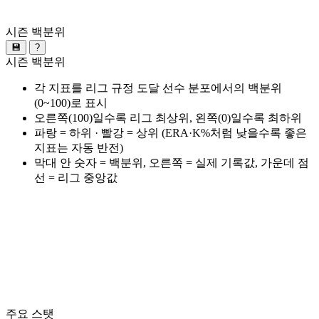
시즌 백분위
💾
?
시즌 백분위
각 지표를 리그 규정 도달 선수 분포에서의 백분위
(0~100)로 표시
오른쪽(100)일수록 리그 최상위, 왼쪽(0)일수록 최하위
파랑 = 하위 · 빨강 = 상위 (ERA·K%처럼 낮을수록 좋은
지표는 자동 반전)
막대 안 숫자 = 백분위, 오른쪽 = 실제 기록값, 가운데 점
선 = 리그 중앙값
주요 스탯