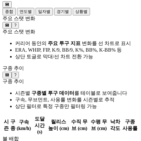
💾
종합
연도별
일자별
경기별
상황별
주요 스탯 변화
💾
?
주요 스탯 변화
커리어 동안의
주요 투구 지표
변화를 선 차트로 표시
ERA, WHIP, FIP, K/9, BB/9, K%, BB%, K-BB% 등
상단 토글로 막대/선 차트 전환 가능
구종 추이
💾
?
구종 추이
시즌별
구종별 투구 데이터
를 테이블로 보여줍니다
구속, 무브먼트, 사용률 변화를 시즌별로 추적
상단 필터로 특정 구종만 필터링 가능
도달
시
구
릴리스
수직 무
수평 무
낙차
구종
구속
시간
즌
종
(km/h)
높이 (cm)
브 (cm)
브 (cm)
각도
사용률
(s)
볼 배합