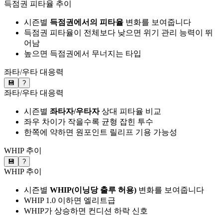
득점권 피타율 추이
시즌별
득점권에서의 피타율
변화를 보여줍니다
득점권 피타율이 전체보다 낮으면 위기 관리 능력이 뛰
어남
높으면 득점권에서 무너지는 타입
좌타/우타 대응력
💾
?
좌타/우타 대응력
시즌별
좌타자/우타자
상대 피타율 비교
좌우 차이가 작을수록 균형 잡힌 투수
한쪽에 약하면 원포인트 릴리프 기용 가능성
WHIP 추이
💾
?
WHIP 추이
시즌별
WHIP(이닝당 출루 허용)
변화를 보여줍니다
WHIP 1.0 이하면 엘리트급
WHIP가 상승하면 컨디션 하락 신호