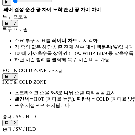
▶
페어
결정 순간 공 차이
도착 순간 공 차이
차이
투구 프로필
💾
?
투구 프로필
주요 투구 지표를
레이더 차트
로 시각화
각 축의 값은 해당 시즌 전체 선수 대비
백분위(%)
입니다
100에 가까울수록 상위권 (ERA, WHIP, BB/9 등 낮을수
하단 시즌 범례를 클릭해 복수 시즌 비교 가능
HOT & COLD ZONE
포수 시점
💾
?
HOT & COLD ZONE
스트라이크 존을
5x5
로 나눠 존별 피타율을 표시
빨간색
= HOT (피타율 높음),
파란색
= COLD (피타율 낮
포수 시점으로 표시됩니다
승패 / SV / HLD
💾
?
승패 / SV / HLD