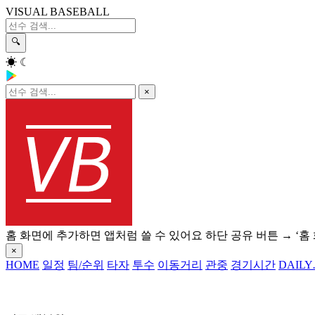
VISUAL BASEBALL
🔍
☀
☾
×
홈 화면에 추가하면 앱처럼 쓸 수 있어요
하단 공유 버튼 → ‘홈
×
HOME
일정
팀/순위
타자
투수
이동거리
관중
경기시간
DAILY