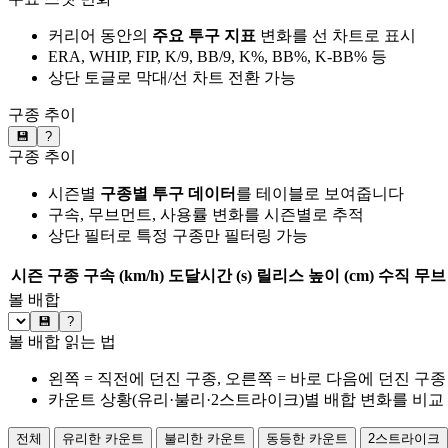
커리어 동안의
주요 투구 지표
변화를 선 차트로 표시
ERA, WHIP, FIP, K/9, BB/9, K%, BB%, K-BB% 등
상단 토글로 막대/선 차트 전환 가능
구종 추이
💾
?
구종 추이
시즌별
구종별 투구 데이터
를 테이블로 보여줍니다
구속, 무브먼트, 사용률 변화를 시즌별로 추적
상단 필터로 특정 구종만 필터링 가능
시즌
구종
구속 (km/h)
도달시간 (s)
릴리스 높이 (cm)
수직 무브 
볼 배합
💾
?
볼 배합 읽는 법
왼쪽 = 직전에 던진 구종, 오른쪽 = 바로 다음에 던진 구종
카운트 상황(유리·불리·2스트라이크)별 배합 변화를 비교
전체
유리한 카운트
불리한 카운트
동등한 카운트
2스트라이크