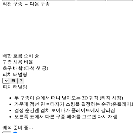
직전 구종
→
다음 구종
배합 흐름 준비 중…
구종 사용 비율
초구 배합
(타석 첫 공)
피치 터널링
💾
?
피치 터널링
두 구종이 손에서 떠나 날아오는 3D 궤적 (타자 시점)
가운데 점선 면 = 타자가 스윙을 결정하는 순간(홈플레이트 약
결정 순간엔 겹쳐 보이다가 플레이트에서 갈라짐
오른쪽 표에서 다른 구종 페어를 고르면 다시 재생
궤적 준비 중…