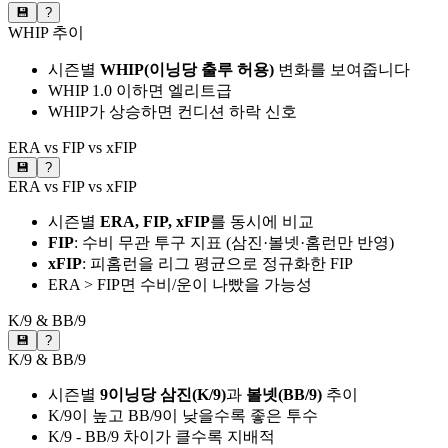
💾
?
WHIP 추이
시즌별
WHIP(이닝당 출루 허용)
변화를 보여줍니다
WHIP 1.0 이하면 엘리트급
WHIP가 상승하면 컨디션 하락 신호
ERA vs FIP vs xFIP
💾
?
ERA vs FIP vs xFIP
시즌별
ERA, FIP, xFIP
를 동시에 비교
FIP
: 수비 무관 투구 지표 (삼진·볼넷·홈런만 반영)
xFIP
: 피홈런을 리그 평균으로 정규화한 FIP
ERA > FIP면 수비/운이 나빴을 가능성
K/9 & BB/9
💾
?
K/9 & BB/9
시즌별
9이닝당 삼진(K/9)
과
볼넷(BB/9)
추이
K/9이 높고 BB/9이 낮을수록 좋은 투수
K/9 - BB/9 차이가 클수록 지배적