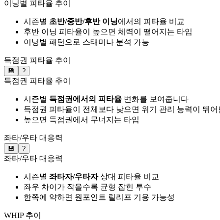
이닝별 피타율 추이
시즌별
초반/중반/후반 이닝
에서의 피타율 비교
후반 이닝 피타율이 높으면 체력이 떨어지는 타입
이닝별 패턴으로 스태미나 분석 가능
득점권 피타율 추이
💾
?
득점권 피타율 추이
시즌별
득점권에서의 피타율
변화를 보여줍니다
득점권 피타율이 전체보다 낮으면 위기 관리 능력이 뛰어
높으면 득점권에서 무너지는 타입
좌타/우타 대응력
💾
?
좌타/우타 대응력
시즌별
좌타자/우타자
상대 피타율 비교
좌우 차이가 작을수록 균형 잡힌 투수
한쪽에 약하면 원포인트 릴리프 기용 가능성
WHIP 추이