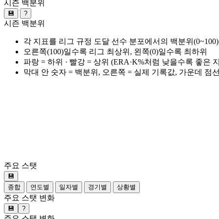
시즌 백분위
💾
?
시즌 백분위
각 지표를 리그 규정 도달 선수 분포에서의 백분위(0~100
오른쪽(100)일수록 리그 최상위, 왼쪽(0)일수록 최하위
파랑 = 하위 · 빨강 = 상위 (ERA·K%처럼 낮을수록 좋은
막대 안 숫자 = 백분위, 오른쪽 = 실제 기록값, 가운데 점
주요 스탯
💾
종합
연도별
일자별
경기별
상황별
주요 스탯 변화
💾
?
주요 스탯 변화