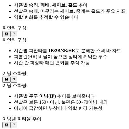
시즌별
승리, 패배, 세이브, 홀드
추이
선발은 승패, 마무리는 세이브, 중계는 홀드가 주요 지표
역할 변화를 추적할 수 있습니다
피안타 구성
💾
?
피안타 구성
시즌별 피안타를
1B/2B/3B/HR
로 분해한 스택 바 차트
피홈런(HR) 비율이 높으면 장타에 취약한 투수
시즌 간 피장타 패턴 변화를 추적 가능
이닝 소화량
💾
?
이닝 소화량
시즌별
투구 이닝(IP)
추이를 보여줍니다
선발은 보통 150+ 이닝, 불펜은 50~70이닝 내외
이닝이 급감하면 부상이나 역할 변경 가능성
이닝별 피타율 추이
💾
?