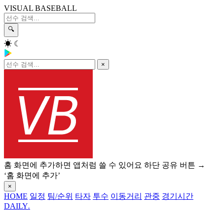
VISUAL BASEBALL
🔍
☀
☾
×
홈 화면에 추가하면 앱처럼 쓸 수 있어요
하단 공유 버튼 →
‘홈 화면에 추가’
×
HOME
일정
팀/순위
타자
투수
이동거리
관중
경기시간
DAILY
.