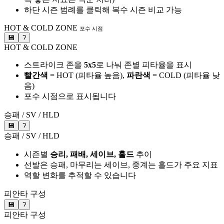
하단 시즌 범례를 클릭해 복수 시즌 비교 가능
HOT & COLD ZONE
포수 시점
💾
?
HOT & COLD ZONE
스트라이크 존을
5x5
로 나눠 존별 피타율을 표시
빨간색
= HOT (피타율 높음),
파란색
= COLD (피타율 낮
음)
포수 시점으로 표시됩니다
승패 / SV / HLD
💾
?
승패 / SV / HLD
시즌별
승리, 패배, 세이브, 홀드
추이
선발은 승패, 마무리는 세이브, 중계는 홀드가 주요 지표
역할 변화를 추적할 수 있습니다
피안타 구성
💾
?
피안타 구성