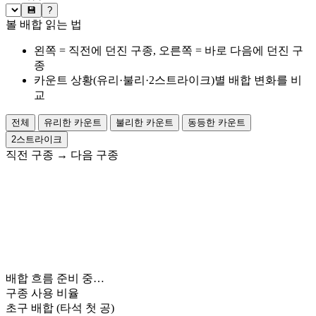
💾
?
볼 배합 읽는 법
왼쪽 = 직전에 던진 구종, 오른쪽 = 바로 다음에 던진 구
종
카운트 상황(유리·불리·2스트라이크)별 배합 변화를 비
교
전체
유리한 카운트
불리한 카운트
동등한 카운트
2스트라이크
직전 구종
→
다음 구종
배합 흐름 준비 중…
구종 사용 비율
초구 배합
(타석 첫 공)