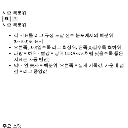
시즌 백분위
💾
?
시즌 백분위
각 지표를 리그 규정 도달 선수 분포에서의 백분위
(0~100)로 표시
오른쪽(100)일수록 리그 최상위, 왼쪽(0)일수록 최하위
파랑 = 하위 · 빨강 = 상위 (ERA·K%처럼 낮을수록 좋은
지표는 자동 반전)
막대 안 숫자 = 백분위, 오른쪽 = 실제 기록값, 가운데 점
선 = 리그 중앙값
주요 스탯