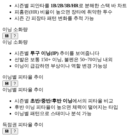
시즌별 피안타를
1B/2B/3B/HR
로 분해한 스택 바 차트
피홈런(HR) 비율이 높으면 장타에 취약한 투수
시즌 간 피장타 패턴 변화를 추적 가능
이닝 소화량
💾
?
이닝 소화량
시즌별
투구 이닝(IP)
추이를 보여줍니다
선발은 보통 150+ 이닝, 불펜은 50~70이닝 내외
이닝이 급감하면 부상이나 역할 변경 가능성
이닝별 피타율 추이
💾
?
이닝별 피타율 추이
시즌별
초반/중반/후반 이닝
에서의 피타율 비교
후반 이닝 피타율이 높으면 체력이 떨어지는 타입
이닝별 패턴으로 스태미나 분석 가능
득점권 피타율 추이
💾
?