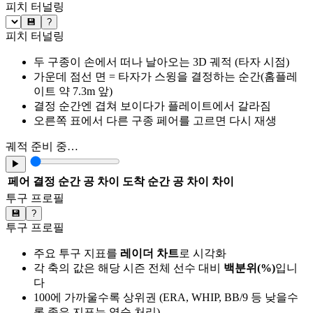
피치 터널링
💾
?
피치 터널링
두 구종이 손에서 떠나 날아오는 3D 궤적 (타자 시점)
가운데 점선 면 = 타자가 스윙을 결정하는 순간(홈플레
이트 약 7.3m 앞)
결정 순간엔 겹쳐 보이다가 플레이트에서 갈라짐
오른쪽 표에서 다른 구종 페어를 고르면 다시 재생
궤적 준비 중…
▶
페어
결정 순간 공 차이
도착 순간 공 차이
차이
투구 프로필
💾
?
투구 프로필
주요 투구 지표를
레이더 차트
로 시각화
각 축의 값은 해당 시즌 전체 선수 대비
백분위(%)
입니
다
100에 가까울수록 상위권 (ERA, WHIP, BB/9 등 낮을수
록 좋은 지표는 역순 처리)