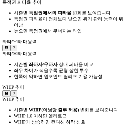
득점권 피타율 추이
시즌별
득점권에서의 피타율
변화를 보여줍니다
득점권 피타율이 전체보다 낮으면 위기 관리 능력이 뛰
어남
높으면 득점권에서 무너지는 타입
좌타/우타 대응력
💾
?
좌타/우타 대응력
시즌별
좌타자/우타자
상대 피타율 비교
좌우 차이가 작을수록 균형 잡힌 투수
한쪽에 약하면 원포인트 릴리프 기용 가능성
WHIP 추이
💾
?
WHIP 추이
시즌별
WHIP(이닝당 출루 허용)
변화를 보여줍니다
WHIP 1.0 이하면 엘리트급
WHIP가 상승하면 컨디션 하락 신호