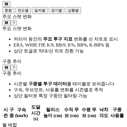
💾
종합
연도별
일자별
경기별
상황별
주요 스탯 변화
💾
?
주요 스탯 변화
커리어 동안의
주요 투구 지표
변화를 선 차트로 표시
ERA, WHIP, FIP, K/9, BB/9, K%, BB%, K-BB% 등
상단 토글로 막대/선 차트 전환 가능
구종 추이
💾
?
구종 추이
시즌별
구종별 투구 데이터
를 테이블로 보여줍니다
구속, 무브먼트, 사용률 변화를 시즌별로 추적
상단 필터로 특정 구종만 필터링 가능
도달
시
구
릴리스
수직 무
수평 무
낙차
구종
구속
시간
즌
종
(km/h)
높이 (cm)
브 (cm)
브 (cm)
각도
사용률
(s)
볼 배합