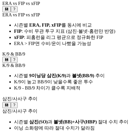
ERA vs FIP vs xFIP
💾
?
ERA vs FIP vs xFIP
시즌별
ERA, FIP, xFIP
를 동시에 비교
FIP
: 수비 무관 투구 지표 (삼진·볼넷·홈런만 반영)
xFIP
: 피홈런을 리그 평균으로 정규화한 FIP
ERA > FIP면 수비/운이 나빴을 가능성
K/9 & BB/9
💾
?
K/9 & BB/9
시즌별
9이닝당 삼진(K/9)
과
볼넷(BB/9)
추이
K/9이 높고 BB/9이 낮을수록 좋은 투수
K/9 - BB/9 차이가 클수록 지배적
삼진/사사구 추이
💾
?
삼진/사사구 추이
시즌별
삼진(SO)
과
볼넷(BB)+사구(HBP)
절대 수치 추이
이닝 소화량에 따라 절대 수치가 달라짐