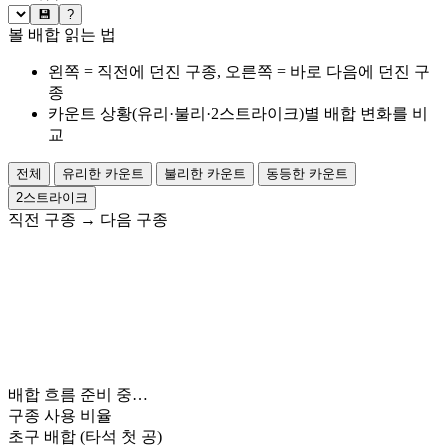
💾
?
볼 배합 읽는 법
왼쪽 = 직전에 던진 구종, 오른쪽 = 바로 다음에 던진 구
종
카운트 상황(유리·불리·2스트라이크)별 배합 변화를 비
교
전체
유리한 카운트
불리한 카운트
동등한 카운트
2스트라이크
직전 구종
→
다음 구종
배합 흐름 준비 중…
구종 사용 비율
초구 배합
(타석 첫 공)