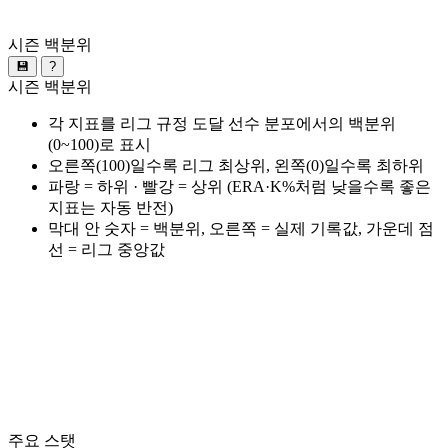
시즌 백분위
💾
?
시즌 백분위
각 지표를 리그 규정 도달 선수 분포에서의 백분위
(0~100)로 표시
오른쪽(100)일수록 리그 최상위, 왼쪽(0)일수록 최하위
파랑 = 하위 · 빨강 = 상위 (ERA·K%처럼 낮을수록 좋은
지표는 자동 반전)
막대 안 숫자 = 백분위, 오른쪽 = 실제 기록값, 가운데 점
선 = 리그 중앙값
주요 스탯