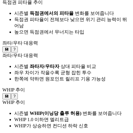
득점권 피타율 추이
시즌별
득점권에서의 피타율
변화를 보여줍니다
득점권 피타율이 전체보다 낮으면 위기 관리 능력이 뛰
어남
높으면 득점권에서 무너지는 타입
좌타/우타 대응력
💾
?
좌타/우타 대응력
시즌별
좌타자/우타자
상대 피타율 비교
좌우 차이가 작을수록 균형 잡힌 투수
한쪽에 약하면 원포인트 릴리프 기용 가능성
WHIP 추이
💾
?
WHIP 추이
시즌별
WHIP(이닝당 출루 허용)
변화를 보여줍니다
WHIP 1.0 이하면 엘리트급
WHIP가 상승하면 컨디션 하락 신호