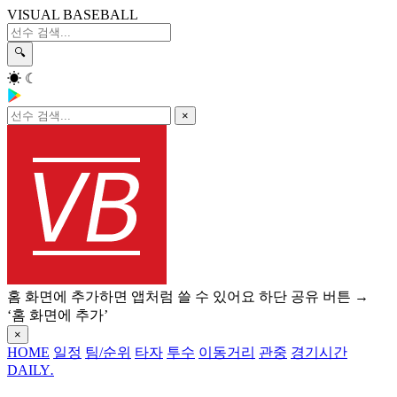
VISUAL BASEBALL
🔍
☀
☾
×
홈 화면에 추가하면 앱처럼 쓸 수 있어요
하단 공유 버튼 →
‘홈 화면에 추가’
×
HOME
일정
팀/순위
타자
투수
이동거리
관중
경기시간
DAILY
.