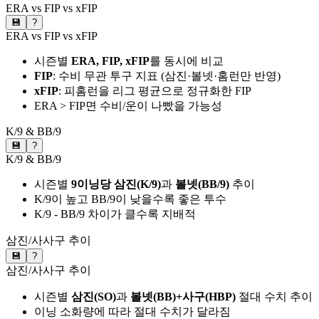
ERA vs FIP vs xFIP
💾
?
ERA vs FIP vs xFIP
시즌별
ERA, FIP, xFIP
를 동시에 비교
FIP
: 수비 무관 투구 지표 (삼진·볼넷·홈런만 반영)
xFIP
: 피홈런을 리그 평균으로 정규화한 FIP
ERA > FIP면 수비/운이 나빴을 가능성
K/9 & BB/9
💾
?
K/9 & BB/9
시즌별
9이닝당 삼진(K/9)
과
볼넷(BB/9)
추이
K/9이 높고 BB/9이 낮을수록 좋은 투수
K/9 - BB/9 차이가 클수록 지배적
삼진/사사구 추이
💾
?
삼진/사사구 추이
시즌별
삼진(SO)
과
볼넷(BB)+사구(HBP)
절대 수치 추이
이닝 소화량에 따라 절대 수치가 달라짐