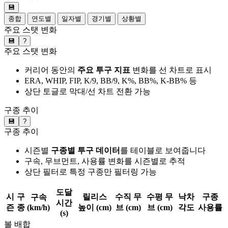
💾
종합
연도별
일자별
경기별
상황별
주요 스탯 변화
💾
?
주요 스탯 변화
커리어 동안의
주요 투구 지표
변화를 선 차트로 표시
ERA, WHIP, FIP, K/9, BB/9, K%, BB%, K-BB% 등
상단 토글로 막대/선 차트 전환 가능
구종 추이
💾
?
구종 추이
시즌별
구종별 투구 데이터
를 테이블로 보여줍니다
구속, 무브먼트, 사용률 변화를 시즌별로 추적
상단 필터로 특정 구종만 필터링 가능
도달
시
구
릴리스
수직 무
수평 무
낙차
구종
구속
시간
즌
종
(km/h)
높이 (cm)
브 (cm)
브 (cm)
각도
사용률
(s)
볼 배합