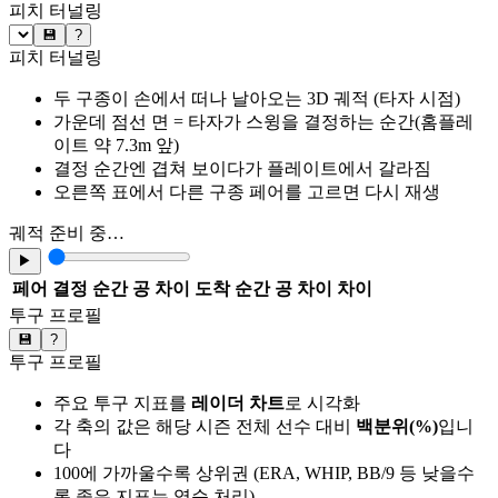
피치 터널링
💾
?
피치 터널링
두 구종이 손에서 떠나 날아오는 3D 궤적 (타자 시점)
가운데 점선 면 = 타자가 스윙을 결정하는 순간(홈플레
이트 약 7.3m 앞)
결정 순간엔 겹쳐 보이다가 플레이트에서 갈라짐
오른쪽 표에서 다른 구종 페어를 고르면 다시 재생
궤적 준비 중…
▶
페어
결정 순간 공 차이
도착 순간 공 차이
차이
투구 프로필
💾
?
투구 프로필
주요 투구 지표를
레이더 차트
로 시각화
각 축의 값은 해당 시즌 전체 선수 대비
백분위(%)
입니
다
100에 가까울수록 상위권 (ERA, WHIP, BB/9 등 낮을수
록 좋은 지표는 역순 처리)