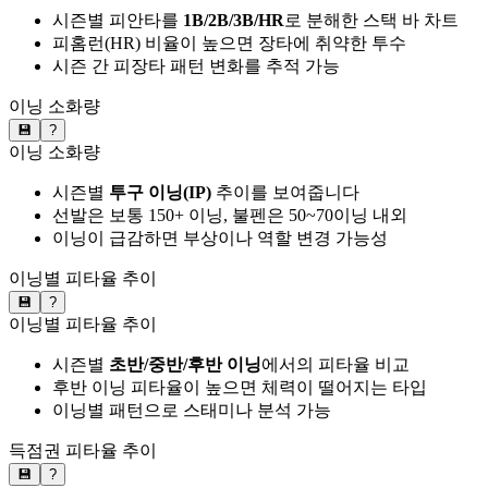
시즌별 피안타를
1B/2B/3B/HR
로 분해한 스택 바 차트
피홈런(HR) 비율이 높으면 장타에 취약한 투수
시즌 간 피장타 패턴 변화를 추적 가능
이닝 소화량
💾
?
이닝 소화량
시즌별
투구 이닝(IP)
추이를 보여줍니다
선발은 보통 150+ 이닝, 불펜은 50~70이닝 내외
이닝이 급감하면 부상이나 역할 변경 가능성
이닝별 피타율 추이
💾
?
이닝별 피타율 추이
시즌별
초반/중반/후반 이닝
에서의 피타율 비교
후반 이닝 피타율이 높으면 체력이 떨어지는 타입
이닝별 패턴으로 스태미나 분석 가능
득점권 피타율 추이
💾
?