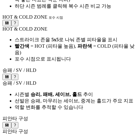
하단 시즌 범례를 클릭해 복수 시즌 비교 가능
HOT & COLD ZONE
포수 시점
💾
?
HOT & COLD ZONE
스트라이크 존을
5x5
로 나눠 존별 피타율을 표시
빨간색
= HOT (피타율 높음),
파란색
= COLD (피타율 낮
음)
포수 시점으로 표시됩니다
승패 / SV / HLD
💾
?
승패 / SV / HLD
시즌별
승리, 패배, 세이브, 홀드
추이
선발은 승패, 마무리는 세이브, 중계는 홀드가 주요 지표
역할 변화를 추적할 수 있습니다
피안타 구성
💾
?
피안타 구성