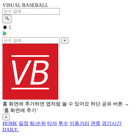
VISUAL BASEBALL
🔍
☀
☾
×
홈 화면에 추가하면 앱처럼 쓸 수 있어요
하단 공유 버튼 →
‘홈 화면에 추가’
×
HOME
일정
팀/순위
타자
투수
이동거리
관중
경기시간
DAILY
.