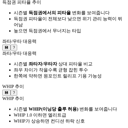
득점권 피타율 추이
시즌별
득점권에서의 피타율
변화를 보여줍니다
득점권 피타율이 전체보다 낮으면 위기 관리 능력이 뛰
어남
높으면 득점권에서 무너지는 타입
좌타/우타 대응력
💾
?
좌타/우타 대응력
시즌별
좌타자/우타자
상대 피타율 비교
좌우 차이가 작을수록 균형 잡힌 투수
한쪽에 약하면 원포인트 릴리프 기용 가능성
WHIP 추이
💾
?
WHIP 추이
시즌별
WHIP(이닝당 출루 허용)
변화를 보여줍니다
WHIP 1.0 이하면 엘리트급
WHIP가 상승하면 컨디션 하락 신호