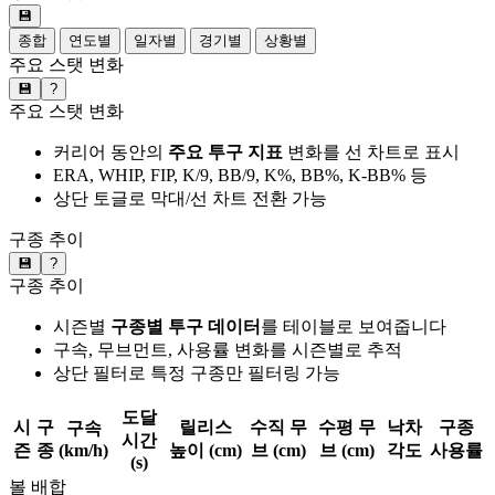
💾
종합
연도별
일자별
경기별
상황별
주요 스탯 변화
💾
?
주요 스탯 변화
커리어 동안의
주요 투구 지표
변화를 선 차트로 표시
ERA, WHIP, FIP, K/9, BB/9, K%, BB%, K-BB% 등
상단 토글로 막대/선 차트 전환 가능
구종 추이
💾
?
구종 추이
시즌별
구종별 투구 데이터
를 테이블로 보여줍니다
구속, 무브먼트, 사용률 변화를 시즌별로 추적
상단 필터로 특정 구종만 필터링 가능
도달
시
구
릴리스
수직 무
수평 무
낙차
구종
구속
시간
즌
종
(km/h)
높이 (cm)
브 (cm)
브 (cm)
각도
사용률
(s)
볼 배합