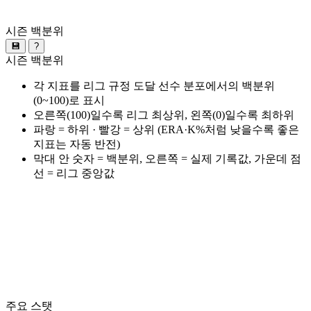
시즌 백분위
💾
?
시즌 백분위
각 지표를 리그 규정 도달 선수 분포에서의 백분위
(0~100)로 표시
오른쪽(100)일수록 리그 최상위, 왼쪽(0)일수록 최하위
파랑 = 하위 · 빨강 = 상위 (ERA·K%처럼 낮을수록 좋은
지표는 자동 반전)
막대 안 숫자 = 백분위, 오른쪽 = 실제 기록값, 가운데 점
선 = 리그 중앙값
주요 스탯