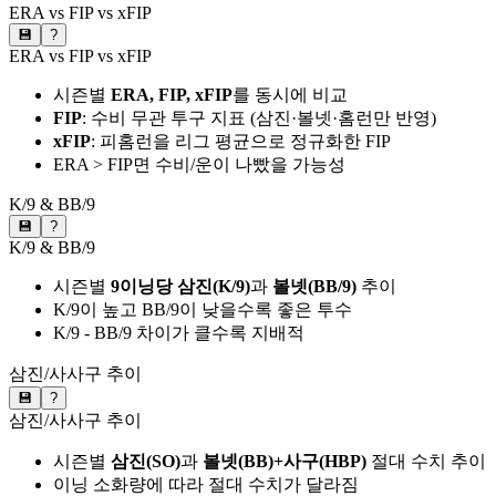
ERA vs FIP vs xFIP
💾
?
ERA vs FIP vs xFIP
시즌별
ERA, FIP, xFIP
를 동시에 비교
FIP
: 수비 무관 투구 지표 (삼진·볼넷·홈런만 반영)
xFIP
: 피홈런을 리그 평균으로 정규화한 FIP
ERA > FIP면 수비/운이 나빴을 가능성
K/9 & BB/9
💾
?
K/9 & BB/9
시즌별
9이닝당 삼진(K/9)
과
볼넷(BB/9)
추이
K/9이 높고 BB/9이 낮을수록 좋은 투수
K/9 - BB/9 차이가 클수록 지배적
삼진/사사구 추이
💾
?
삼진/사사구 추이
시즌별
삼진(SO)
과
볼넷(BB)+사구(HBP)
절대 수치 추이
이닝 소화량에 따라 절대 수치가 달라짐