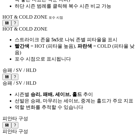
하단 시즌 범례를 클릭해 복수 시즌 비교 가능
HOT & COLD ZONE
포수 시점
💾
?
HOT & COLD ZONE
스트라이크 존을
5x5
로 나눠 존별 피타율을 표시
빨간색
= HOT (피타율 높음),
파란색
= COLD (피타율 낮
음)
포수 시점으로 표시됩니다
승패 / SV / HLD
💾
?
승패 / SV / HLD
시즌별
승리, 패배, 세이브, 홀드
추이
선발은 승패, 마무리는 세이브, 중계는 홀드가 주요 지표
역할 변화를 추적할 수 있습니다
피안타 구성
💾
?
피안타 구성