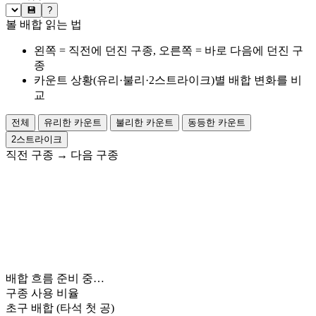
💾
?
볼 배합 읽는 법
왼쪽 = 직전에 던진 구종, 오른쪽 = 바로 다음에 던진 구
종
카운트 상황(유리·불리·2스트라이크)별 배합 변화를 비
교
전체
유리한 카운트
불리한 카운트
동등한 카운트
2스트라이크
직전 구종
→
다음 구종
배합 흐름 준비 중…
구종 사용 비율
초구 배합
(타석 첫 공)