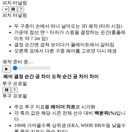
피치 터널링
💾
?
피치 터널링
두 구종이 손에서 떠나 날아오는 3D 궤적 (타자 시점)
가운데 점선 면 = 타자가 스윙을 결정하는 순간(홈플레
이트 약 7.3m 앞)
결정 순간엔 겹쳐 보이다가 플레이트에서 갈라짐
오른쪽 표에서 다른 구종 페어를 고르면 다시 재생
궤적 준비 중…
▶
페어
결정 순간 공 차이
도착 순간 공 차이
차이
투구 프로필
💾
?
투구 프로필
주요 투구 지표를
레이더 차트
로 시각화
각 축의 값은 해당 시즌 전체 선수 대비
백분위(%)
입니
다
100에 가까울수록 상위권 (ERA, WHIP, BB/9 등 낮을수
록 좋은 지표는 역순 처리)