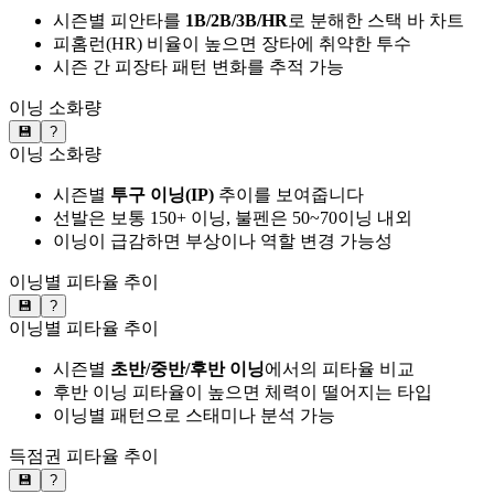
시즌별 피안타를
1B/2B/3B/HR
로 분해한 스택 바 차트
피홈런(HR) 비율이 높으면 장타에 취약한 투수
시즌 간 피장타 패턴 변화를 추적 가능
이닝 소화량
💾
?
이닝 소화량
시즌별
투구 이닝(IP)
추이를 보여줍니다
선발은 보통 150+ 이닝, 불펜은 50~70이닝 내외
이닝이 급감하면 부상이나 역할 변경 가능성
이닝별 피타율 추이
💾
?
이닝별 피타율 추이
시즌별
초반/중반/후반 이닝
에서의 피타율 비교
후반 이닝 피타율이 높으면 체력이 떨어지는 타입
이닝별 패턴으로 스태미나 분석 가능
득점권 피타율 추이
💾
?