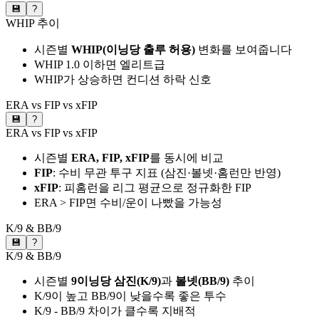
💾
?
WHIP 추이
시즌별
WHIP(이닝당 출루 허용)
변화를 보여줍니다
WHIP 1.0 이하면 엘리트급
WHIP가 상승하면 컨디션 하락 신호
ERA vs FIP vs xFIP
💾
?
ERA vs FIP vs xFIP
시즌별
ERA, FIP, xFIP
를 동시에 비교
FIP
: 수비 무관 투구 지표 (삼진·볼넷·홈런만 반영)
xFIP
: 피홈런을 리그 평균으로 정규화한 FIP
ERA > FIP면 수비/운이 나빴을 가능성
K/9 & BB/9
💾
?
K/9 & BB/9
시즌별
9이닝당 삼진(K/9)
과
볼넷(BB/9)
추이
K/9이 높고 BB/9이 낮을수록 좋은 투수
K/9 - BB/9 차이가 클수록 지배적