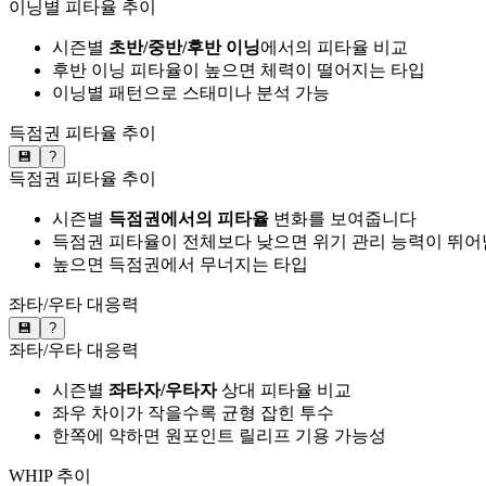
이닝별 피타율 추이
시즌별
초반/중반/후반 이닝
에서의 피타율 비교
후반 이닝 피타율이 높으면 체력이 떨어지는 타입
이닝별 패턴으로 스태미나 분석 가능
득점권 피타율 추이
💾
?
득점권 피타율 추이
시즌별
득점권에서의 피타율
변화를 보여줍니다
득점권 피타율이 전체보다 낮으면 위기 관리 능력이 뛰어
높으면 득점권에서 무너지는 타입
좌타/우타 대응력
💾
?
좌타/우타 대응력
시즌별
좌타자/우타자
상대 피타율 비교
좌우 차이가 작을수록 균형 잡힌 투수
한쪽에 약하면 원포인트 릴리프 기용 가능성
WHIP 추이