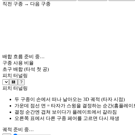
직전 구종
→
다음 구종
배합 흐름 준비 중…
구종 사용 비율
초구 배합
(타석 첫 공)
피치 터널링
💾
?
피치 터널링
두 구종이 손에서 떠나 날아오는 3D 궤적 (타자 시점)
가운데 점선 면 = 타자가 스윙을 결정하는 순간(홈플레이트 약
결정 순간엔 겹쳐 보이다가 플레이트에서 갈라짐
오른쪽 표에서 다른 구종 페어를 고르면 다시 재생
궤적 준비 중…