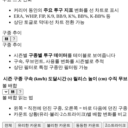
커리어 동안의
주요 투구 지표
변화를 선 차트로 표시
ERA, WHIP, FIP, K/9, BB/9, K%, BB%, K-BB% 등
상단 토글로 막대/선 차트 전환 가능
구종 추이
💾
?
구종 추이
시즌별
구종별 투구 데이터
를 테이블로 보여줍니다
구속, 무브먼트, 사용률 변화를 시즌별로 추적
상단 필터로 특정 구종만 필터링 가능
시즌
구종
구속 (km/h)
도달시간 (s)
릴리스 높이 (cm)
수직 무브 
볼 배합
💾
?
볼 배합 읽는 법
왼쪽 = 직전에 던진 구종, 오른쪽 = 바로 다음에 던진 구종
카운트 상황(유리·불리·2스트라이크)별 배합 변화를 비교
전체
유리한 카운트
불리한 카운트
동등한 카운트
2스트라이크