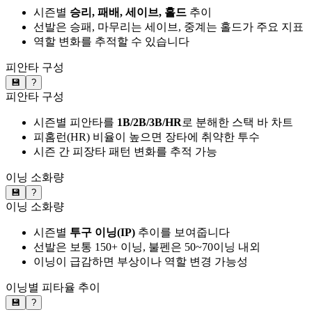
시즌별
승리, 패배, 세이브, 홀드
추이
선발은 승패, 마무리는 세이브, 중계는 홀드가 주요 지표
역할 변화를 추적할 수 있습니다
피안타 구성
💾
?
피안타 구성
시즌별 피안타를
1B/2B/3B/HR
로 분해한 스택 바 차트
피홈런(HR) 비율이 높으면 장타에 취약한 투수
시즌 간 피장타 패턴 변화를 추적 가능
이닝 소화량
💾
?
이닝 소화량
시즌별
투구 이닝(IP)
추이를 보여줍니다
선발은 보통 150+ 이닝, 불펜은 50~70이닝 내외
이닝이 급감하면 부상이나 역할 변경 가능성
이닝별 피타율 추이
💾
?