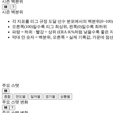
시즌 백분위
💾
?
시즌 백분위
각 지표를 리그 규정 도달 선수 분포에서의 백분위(0~100
오른쪽(100)일수록 리그 최상위, 왼쪽(0)일수록 최하위
파랑 = 하위 · 빨강 = 상위 (ERA·K%처럼 낮을수록 좋은
막대 안 숫자 = 백분위, 오른쪽 = 실제 기록값, 가운데 점
주요 스탯
💾
종합
연도별
일자별
경기별
상황별
주요 스탯 변화
💾
?
주요 스탯 변화