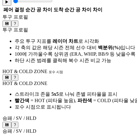
▶
페어
결정 순간 공 차이
도착 순간 공 차이
차이
투구 프로필
💾
?
투구 프로필
주요 투구 지표를
레이더 차트
로 시각화
각 축의 값은 해당 시즌 전체 선수 대비
백분위(%)
입니다
100에 가까울수록 상위권 (ERA, WHIP, BB/9 등 낮을수
하단 시즌 범례를 클릭해 복수 시즌 비교 가능
HOT & COLD ZONE
포수 시점
💾
?
HOT & COLD ZONE
스트라이크 존을
5x5
로 나눠 존별 피타율을 표시
빨간색
= HOT (피타율 높음),
파란색
= COLD (피타율 낮
포수 시점으로 표시됩니다
승패 / SV / HLD
💾
?
승패 / SV / HLD