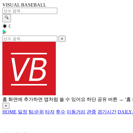
VISUAL BASEBALL
🔍
☀
☾
×
홈 화면에 추가하면 앱처럼 쓸 수 있어요
하단 공유 버튼 → ‘홈
×
HOME
일정
팀/순위
타자
투수
이동거리
관중
경기시간
DAILY