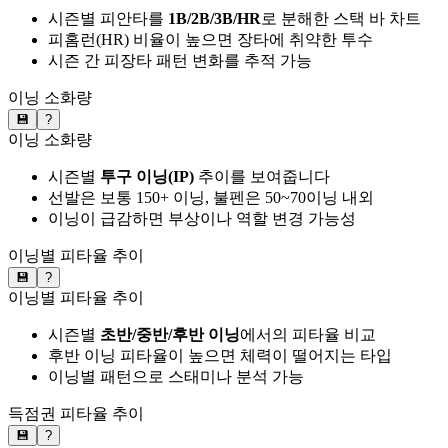
시즌별 피안타를
1B/2B/3B/HR
로 분해한 스택 바 차트
피홈런(HR) 비율이 높으면 장타에 취약한 투수
시즌 간 피장타 패턴 변화를 추적 가능
이닝 소화량
💾
?
이닝 소화량
시즌별
투구 이닝(IP)
추이를 보여줍니다
선발은 보통 150+ 이닝, 불펜은 50~70이닝 내외
이닝이 급감하면 부상이나 역할 변경 가능성
이닝별 피타율 추이
💾
?
이닝별 피타율 추이
시즌별
초반/중반/후반 이닝
에서의 피타율 비교
후반 이닝 피타율이 높으면 체력이 떨어지는 타입
이닝별 패턴으로 스태미나 분석 가능
득점권 피타율 추이
💾
?