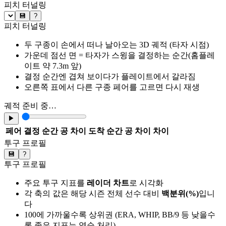
피치 터널링
💾
?
피치 터널링
두 구종이 손에서 떠나 날아오는 3D 궤적 (타자 시점)
가운데 점선 면 = 타자가 스윙을 결정하는 순간(홈플레
이트 약 7.3m 앞)
결정 순간엔 겹쳐 보이다가 플레이트에서 갈라짐
오른쪽 표에서 다른 구종 페어를 고르면 다시 재생
궤적 준비 중…
▶
페어
결정 순간 공 차이
도착 순간 공 차이
차이
투구 프로필
💾
?
투구 프로필
주요 투구 지표를
레이더 차트
로 시각화
각 축의 값은 해당 시즌 전체 선수 대비
백분위(%)
입니
다
100에 가까울수록 상위권 (ERA, WHIP, BB/9 등 낮을수
록 좋은 지표는 역순 처리)