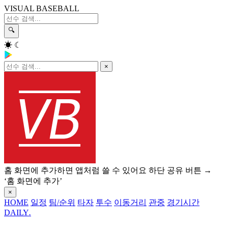
VISUAL BASEBALL
🔍
☀
☾
×
홈 화면에 추가하면 앱처럼 쓸 수 있어요
하단 공유 버튼 →
‘홈 화면에 추가’
×
HOME
일정
팀/순위
타자
투수
이동거리
관중
경기시간
DAILY
.