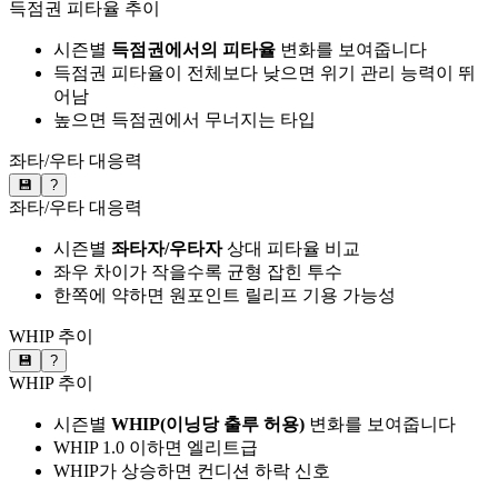
득점권 피타율 추이
시즌별
득점권에서의 피타율
변화를 보여줍니다
득점권 피타율이 전체보다 낮으면 위기 관리 능력이 뛰
어남
높으면 득점권에서 무너지는 타입
좌타/우타 대응력
💾
?
좌타/우타 대응력
시즌별
좌타자/우타자
상대 피타율 비교
좌우 차이가 작을수록 균형 잡힌 투수
한쪽에 약하면 원포인트 릴리프 기용 가능성
WHIP 추이
💾
?
WHIP 추이
시즌별
WHIP(이닝당 출루 허용)
변화를 보여줍니다
WHIP 1.0 이하면 엘리트급
WHIP가 상승하면 컨디션 하락 신호