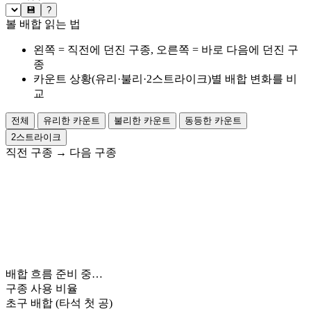
💾
?
볼 배합 읽는 법
왼쪽 = 직전에 던진 구종, 오른쪽 = 바로 다음에 던진 구
종
카운트 상황(유리·불리·2스트라이크)별 배합 변화를 비
교
전체
유리한 카운트
불리한 카운트
동등한 카운트
2스트라이크
직전 구종
→
다음 구종
배합 흐름 준비 중…
구종 사용 비율
초구 배합
(타석 첫 공)