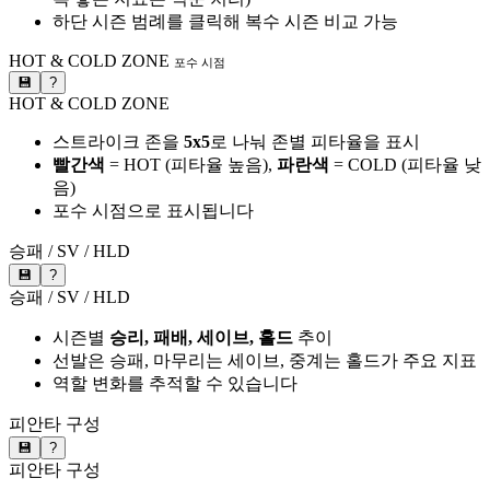
하단 시즌 범례를 클릭해 복수 시즌 비교 가능
HOT & COLD ZONE
포수 시점
💾
?
HOT & COLD ZONE
스트라이크 존을
5x5
로 나눠 존별 피타율을 표시
빨간색
= HOT (피타율 높음),
파란색
= COLD (피타율 낮
음)
포수 시점으로 표시됩니다
승패 / SV / HLD
💾
?
승패 / SV / HLD
시즌별
승리, 패배, 세이브, 홀드
추이
선발은 승패, 마무리는 세이브, 중계는 홀드가 주요 지표
역할 변화를 추적할 수 있습니다
피안타 구성
💾
?
피안타 구성