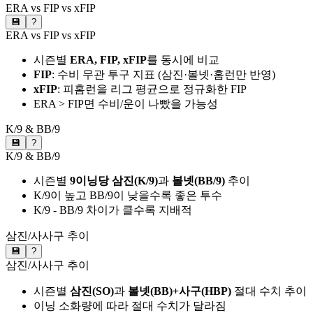
ERA vs FIP vs xFIP
💾
?
ERA vs FIP vs xFIP
시즌별
ERA, FIP, xFIP
를 동시에 비교
FIP
: 수비 무관 투구 지표 (삼진·볼넷·홈런만 반영)
xFIP
: 피홈런을 리그 평균으로 정규화한 FIP
ERA > FIP면 수비/운이 나빴을 가능성
K/9 & BB/9
💾
?
K/9 & BB/9
시즌별
9이닝당 삼진(K/9)
과
볼넷(BB/9)
추이
K/9이 높고 BB/9이 낮을수록 좋은 투수
K/9 - BB/9 차이가 클수록 지배적
삼진/사사구 추이
💾
?
삼진/사사구 추이
시즌별
삼진(SO)
과
볼넷(BB)+사구(HBP)
절대 수치 추이
이닝 소화량에 따라 절대 수치가 달라짐