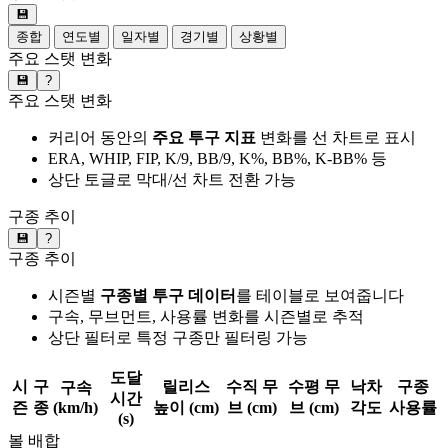
💾
종합
연도별
일자별
경기별
상황별
주요 스탯 변화
💾
?
주요 스탯 변화
커리어 동안의
주요 투구 지표
변화를 선 차트로 표시
ERA, WHIP, FIP, K/9, BB/9, K%, BB%, K-BB% 등
상단 토글로 막대/선 차트 전환 가능
구종 추이
💾
?
구종 추이
시즌별
구종별 투구 데이터
를 테이블로 보여줍니다
구속, 무브먼트, 사용률 변화를 시즌별로 추적
상단 필터로 특정 구종만 필터링 가능
도달
시
구
릴리스
수직 무
수평 무
낙차
구종
구속
시간
즌
종
(km/h)
높이 (cm)
브 (cm)
브 (cm)
각도
사용률
(s)
볼 배합