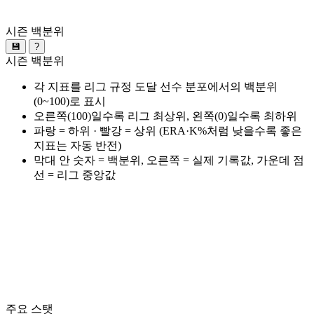
시즌 백분위
💾
?
시즌 백분위
각 지표를 리그 규정 도달 선수 분포에서의 백분위
(0~100)로 표시
오른쪽(100)일수록 리그 최상위, 왼쪽(0)일수록 최하위
파랑 = 하위 · 빨강 = 상위 (ERA·K%처럼 낮을수록 좋은
지표는 자동 반전)
막대 안 숫자 = 백분위, 오른쪽 = 실제 기록값, 가운데 점
선 = 리그 중앙값
주요 스탯