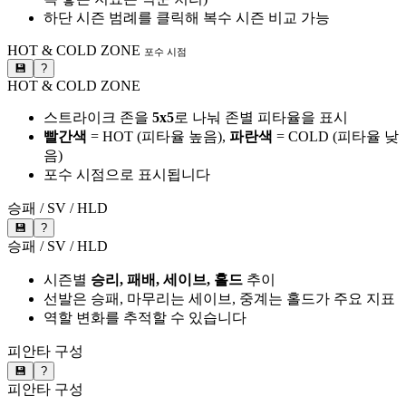
하단 시즌 범례를 클릭해 복수 시즌 비교 가능
HOT & COLD ZONE
포수 시점
💾
?
HOT & COLD ZONE
스트라이크 존을
5x5
로 나눠 존별 피타율을 표시
빨간색
= HOT (피타율 높음),
파란색
= COLD (피타율 낮
음)
포수 시점으로 표시됩니다
승패 / SV / HLD
💾
?
승패 / SV / HLD
시즌별
승리, 패배, 세이브, 홀드
추이
선발은 승패, 마무리는 세이브, 중계는 홀드가 주요 지표
역할 변화를 추적할 수 있습니다
피안타 구성
💾
?
피안타 구성