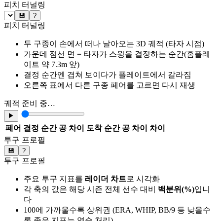
피치 터널링
💾
?
피치 터널링
두 구종이 손에서 떠나 날아오는 3D 궤적 (타자 시점)
가운데 점선 면 = 타자가 스윙을 결정하는 순간(홈플레
이트 약 7.3m 앞)
결정 순간엔 겹쳐 보이다가 플레이트에서 갈라짐
오른쪽 표에서 다른 구종 페어를 고르면 다시 재생
궤적 준비 중…
▶
페어
결정 순간 공 차이
도착 순간 공 차이
차이
투구 프로필
💾
?
투구 프로필
주요 투구 지표를
레이더 차트
로 시각화
각 축의 값은 해당 시즌 전체 선수 대비
백분위(%)
입니
다
100에 가까울수록 상위권 (ERA, WHIP, BB/9 등 낮을수
록 좋은 지표는 역순 처리)