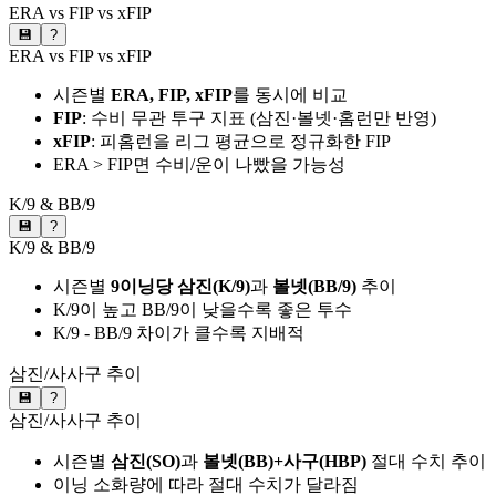
ERA vs FIP vs xFIP
💾
?
ERA vs FIP vs xFIP
시즌별
ERA, FIP, xFIP
를 동시에 비교
FIP
: 수비 무관 투구 지표 (삼진·볼넷·홈런만 반영)
xFIP
: 피홈런을 리그 평균으로 정규화한 FIP
ERA > FIP면 수비/운이 나빴을 가능성
K/9 & BB/9
💾
?
K/9 & BB/9
시즌별
9이닝당 삼진(K/9)
과
볼넷(BB/9)
추이
K/9이 높고 BB/9이 낮을수록 좋은 투수
K/9 - BB/9 차이가 클수록 지배적
삼진/사사구 추이
💾
?
삼진/사사구 추이
시즌별
삼진(SO)
과
볼넷(BB)+사구(HBP)
절대 수치 추이
이닝 소화량에 따라 절대 수치가 달라짐