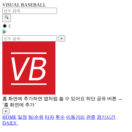
VISUAL BASEBALL
🔍
☀
☾
×
홈 화면에 추가하면 앱처럼 쓸 수 있어요
하단 공유 버튼 →
‘홈 화면에 추가’
×
HOME
일정
팀/순위
타자
투수
이동거리
관중
경기시간
DAILY
.