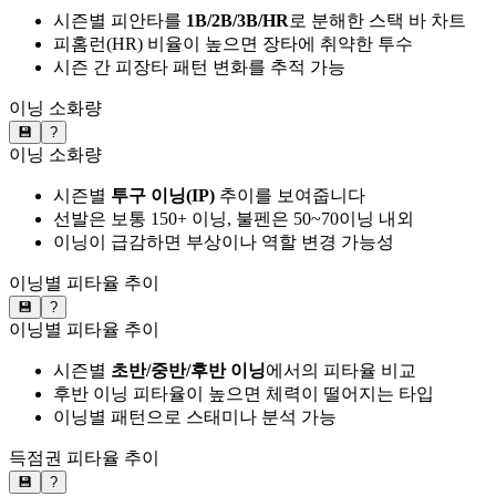
시즌별 피안타를
1B/2B/3B/HR
로 분해한 스택 바 차트
피홈런(HR) 비율이 높으면 장타에 취약한 투수
시즌 간 피장타 패턴 변화를 추적 가능
이닝 소화량
💾
?
이닝 소화량
시즌별
투구 이닝(IP)
추이를 보여줍니다
선발은 보통 150+ 이닝, 불펜은 50~70이닝 내외
이닝이 급감하면 부상이나 역할 변경 가능성
이닝별 피타율 추이
💾
?
이닝별 피타율 추이
시즌별
초반/중반/후반 이닝
에서의 피타율 비교
후반 이닝 피타율이 높으면 체력이 떨어지는 타입
이닝별 패턴으로 스태미나 분석 가능
득점권 피타율 추이
💾
?