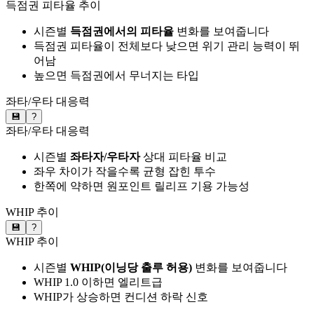
득점권 피타율 추이
시즌별
득점권에서의 피타율
변화를 보여줍니다
득점권 피타율이 전체보다 낮으면 위기 관리 능력이 뛰
어남
높으면 득점권에서 무너지는 타입
좌타/우타 대응력
💾
?
좌타/우타 대응력
시즌별
좌타자/우타자
상대 피타율 비교
좌우 차이가 작을수록 균형 잡힌 투수
한쪽에 약하면 원포인트 릴리프 기용 가능성
WHIP 추이
💾
?
WHIP 추이
시즌별
WHIP(이닝당 출루 허용)
변화를 보여줍니다
WHIP 1.0 이하면 엘리트급
WHIP가 상승하면 컨디션 하락 신호