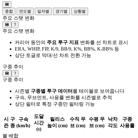
💾
종합
연도별
일자별
경기별
상황별
주요 스탯 변화
💾
?
주요 스탯 변화
커리어 동안의
주요 투구 지표
변화를 선 차트로 표시
ERA, WHIP, FIP, K/9, BB/9, K%, BB%, K-BB% 등
상단 토글로 막대/선 차트 전환 가능
구종 추이
💾
?
구종 추이
시즌별
구종별 투구 데이터
를 테이블로 보여줍니다
구속, 무브먼트, 사용률 변화를 시즌별로 추적
상단 필터로 특정 구종만 필터링 가능
도달
시
구
릴리스
수직 무
수평 무
낙차
구종
구속
시간
즌
종
(km/h)
높이 (cm)
브 (cm)
브 (cm)
각도
사용률
(s)
볼 배합