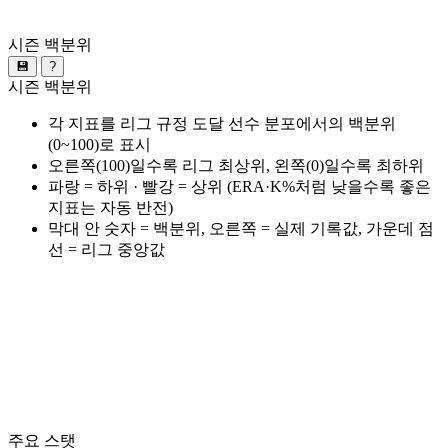
시즌 백분위
💾
?
시즌 백분위
각 지표를 리그 규정 도달 선수 분포에서의 백분위
(0~100)로 표시
오른쪽(100)일수록 리그 최상위, 왼쪽(0)일수록 최하위
파랑 = 하위 · 빨강 = 상위 (ERA·K%처럼 낮을수록 좋은
지표는 자동 반전)
막대 안 숫자 = 백분위, 오른쪽 = 실제 기록값, 가운데 점
선 = 리그 중앙값
주요 스탯