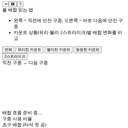
💾
?
볼 배합 읽는 법
왼쪽 = 직전에 던진 구종, 오른쪽 = 바로 다음에 던진 구
종
카운트 상황(유리·불리·2스트라이크)별 배합 변화를 비
교
전체
유리한 카운트
불리한 카운트
동등한 카운트
2스트라이크
직전 구종
→
다음 구종
배합 흐름 준비 중…
구종 사용 비율
초구 배합
(타석 첫 공)