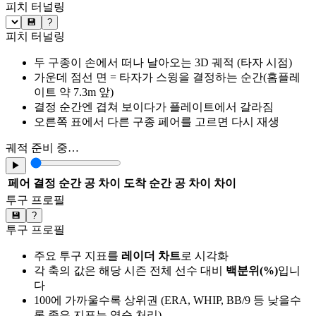
피치 터널링
💾
?
피치 터널링
두 구종이 손에서 떠나 날아오는 3D 궤적 (타자 시점)
가운데 점선 면 = 타자가 스윙을 결정하는 순간(홈플레
이트 약 7.3m 앞)
결정 순간엔 겹쳐 보이다가 플레이트에서 갈라짐
오른쪽 표에서 다른 구종 페어를 고르면 다시 재생
궤적 준비 중…
▶
페어
결정 순간 공 차이
도착 순간 공 차이
차이
투구 프로필
💾
?
투구 프로필
주요 투구 지표를
레이더 차트
로 시각화
각 축의 값은 해당 시즌 전체 선수 대비
백분위(%)
입니
다
100에 가까울수록 상위권 (ERA, WHIP, BB/9 등 낮을수
록 좋은 지표는 역순 처리)