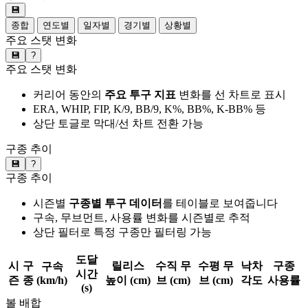
💾
종합
연도별
일자별
경기별
상황별
주요 스탯 변화
💾
?
주요 스탯 변화
커리어 동안의
주요 투구 지표
변화를 선 차트로 표시
ERA, WHIP, FIP, K/9, BB/9, K%, BB%, K-BB% 등
상단 토글로 막대/선 차트 전환 가능
구종 추이
💾
?
구종 추이
시즌별
구종별 투구 데이터
를 테이블로 보여줍니다
구속, 무브먼트, 사용률 변화를 시즌별로 추적
상단 필터로 특정 구종만 필터링 가능
도달
시
구
릴리스
수직 무
수평 무
낙차
구종
구속
시간
즌
종
(km/h)
높이 (cm)
브 (cm)
브 (cm)
각도
사용률
(s)
볼 배합