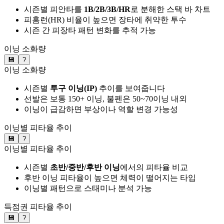
시즌별 피안타를
1B/2B/3B/HR
로 분해한 스택 바 차트
피홈런(HR) 비율이 높으면 장타에 취약한 투수
시즌 간 피장타 패턴 변화를 추적 가능
이닝 소화량
💾
?
이닝 소화량
시즌별
투구 이닝(IP)
추이를 보여줍니다
선발은 보통 150+ 이닝, 불펜은 50~70이닝 내외
이닝이 급감하면 부상이나 역할 변경 가능성
이닝별 피타율 추이
💾
?
이닝별 피타율 추이
시즌별
초반/중반/후반 이닝
에서의 피타율 비교
후반 이닝 피타율이 높으면 체력이 떨어지는 타입
이닝별 패턴으로 스태미나 분석 가능
득점권 피타율 추이
💾
?