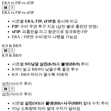
ERA vs FIP vs xFIP
💾
?
ERA vs FIP vs xFIP
시즌별
ERA, FIP, xFIP
를 동시에 비교
FIP
: 수비 무관 투구 지표 (삼진·볼넷·홈런만 반영)
xFIP
: 피홈런을 리그 평균으로 정규화한 FIP
ERA > FIP면 수비/운이 나빴을 가능성
K/9 & BB/9
💾
?
K/9 & BB/9
시즌별
9이닝당 삼진(K/9)
과
볼넷(BB/9)
추이
K/9이 높고 BB/9이 낮을수록 좋은 투수
K/9 - BB/9 차이가 클수록 지배적
삼진/사사구 추이
💾
?
삼진/사사구 추이
시즌별
삼진(SO)
과
볼넷(BB)+사구(HBP)
절대 수치 추이
이닝 소화량에 따라 절대 수치가 달라짐