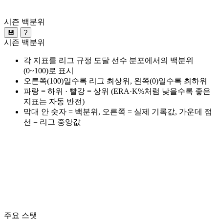
시즌 백분위
💾
?
시즌 백분위
각 지표를 리그 규정 도달 선수 분포에서의 백분위
(0~100)로 표시
오른쪽(100)일수록 리그 최상위, 왼쪽(0)일수록 최하위
파랑 = 하위 · 빨강 = 상위 (ERA·K%처럼 낮을수록 좋은
지표는 자동 반전)
막대 안 숫자 = 백분위, 오른쪽 = 실제 기록값, 가운데 점
선 = 리그 중앙값
주요 스탯