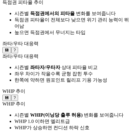
득점권 피타율 추이
시즌별
득점권에서의 피타율
변화를 보여줍니다
득점권 피타율이 전체보다 낮으면 위기 관리 능력이 뛰
어남
높으면 득점권에서 무너지는 타입
좌타/우타 대응력
💾
?
좌타/우타 대응력
시즌별
좌타자/우타자
상대 피타율 비교
좌우 차이가 작을수록 균형 잡힌 투수
한쪽에 약하면 원포인트 릴리프 기용 가능성
WHIP 추이
💾
?
WHIP 추이
시즌별
WHIP(이닝당 출루 허용)
변화를 보여줍니다
WHIP 1.0 이하면 엘리트급
WHIP가 상승하면 컨디션 하락 신호