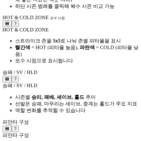
하단 시즌 범례를 클릭해 복수 시즌 비교 가능
HOT & COLD ZONE
포수 시점
💾
?
HOT & COLD ZONE
스트라이크 존을
5x5
로 나눠 존별 피타율을 표시
빨간색
= HOT (피타율 높음),
파란색
= COLD (피타율 낮
음)
포수 시점으로 표시됩니다
승패 / SV / HLD
💾
?
승패 / SV / HLD
시즌별
승리, 패배, 세이브, 홀드
추이
선발은 승패, 마무리는 세이브, 중계는 홀드가 주요 지표
역할 변화를 추적할 수 있습니다
피안타 구성
💾
?
피안타 구성