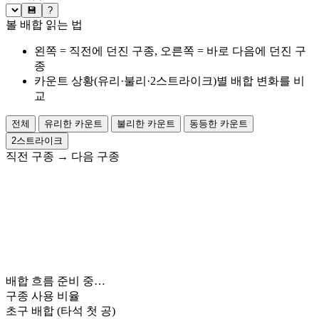
💾
?
볼 배합 읽는 법
왼쪽 = 직전에 던진 구종, 오른쪽 = 바로 다음에 던진 구
종
카운트 상황(유리·불리·2스트라이크)별 배합 변화를 비
교
전체
유리한 카운트
불리한 카운트
동등한 카운트
2스트라이크
직전 구종
→
다음 구종
배합 흐름 준비 중…
구종 사용 비율
초구 배합
(타석 첫 공)