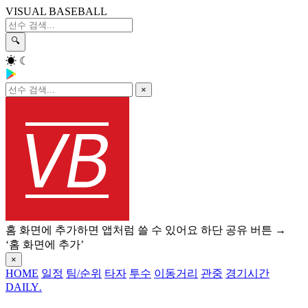
VISUAL BASEBALL
🔍
☀
☾
×
홈 화면에 추가하면 앱처럼 쓸 수 있어요
하단 공유 버튼 →
‘홈 화면에 추가’
×
HOME
일정
팀/순위
타자
투수
이동거리
관중
경기시간
DAILY
.