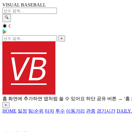
VISUAL BASEBALL
🔍
☀
☾
×
홈 화면에 추가하면 앱처럼 쓸 수 있어요
하단 공유 버튼 → ‘홈
×
HOME
일정
팀/순위
타자
투수
이동거리
관중
경기시간
DAILY