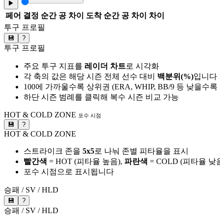
▶
페어
결정 순간 공 차이
도착 순간 공 차이
차이
투구 프로필
💾
?
투구 프로필
주요 투구 지표를
레이더 차트
로 시각화
각 축의 값은 해당 시즌 전체 선수 대비
백분위(%)
입니다
100에 가까울수록 상위권 (ERA, WHIP, BB/9 등 낮을수
하단 시즌 범례를 클릭해 복수 시즌 비교 가능
HOT & COLD ZONE
포수 시점
💾
?
HOT & COLD ZONE
스트라이크 존을
5x5
로 나눠 존별 피타율을 표시
빨간색
= HOT (피타율 높음),
파란색
= COLD (피타율 낮
포수 시점으로 표시됩니다
승패 / SV / HLD
💾
?
승패 / SV / HLD