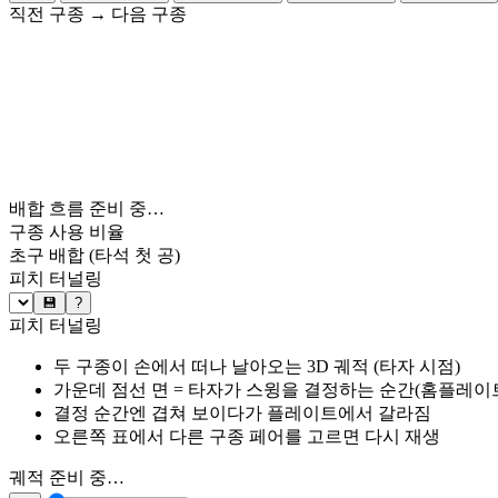
직전 구종
→
다음 구종
배합 흐름 준비 중…
구종 사용 비율
초구 배합
(타석 첫 공)
피치 터널링
💾
?
피치 터널링
두 구종이 손에서 떠나 날아오는 3D 궤적 (타자 시점)
가운데 점선 면 = 타자가 스윙을 결정하는 순간(홈플레이트 약
결정 순간엔 겹쳐 보이다가 플레이트에서 갈라짐
오른쪽 표에서 다른 구종 페어를 고르면 다시 재생
궤적 준비 중…