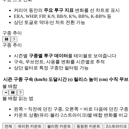
커리어 동안의
주요 투구 지표
변화를 선 차트로 표시
ERA, WHIP, FIP, K/9, BB/9, K%, BB%, K-BB% 등
상단 토글로 막대/선 차트 전환 가능
구종 추이
💾
?
구종 추이
시즌별
구종별 투구 데이터
를 테이블로 보여줍니다
구속, 무브먼트, 사용률 변화를 시즌별로 추적
상단 필터로 특정 구종만 필터링 가능
시즌
구종
구속 (km/h)
도달시간 (s)
릴리스 높이 (cm)
수직 무브 
볼 배합
💾
?
볼 배합 읽는 법
왼쪽 = 직전에 던진 구종, 오른쪽 = 바로 다음에 던진 구종
카운트 상황(유리·불리·2스트라이크)별 배합 변화를 비교
전체
유리한 카운트
불리한 카운트
동등한 카운트
2스트라이크