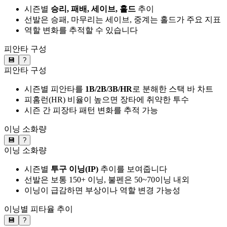
시즌별
승리, 패배, 세이브, 홀드
추이
선발은 승패, 마무리는 세이브, 중계는 홀드가 주요 지표
역할 변화를 추적할 수 있습니다
피안타 구성
💾
?
피안타 구성
시즌별 피안타를
1B/2B/3B/HR
로 분해한 스택 바 차트
피홈런(HR) 비율이 높으면 장타에 취약한 투수
시즌 간 피장타 패턴 변화를 추적 가능
이닝 소화량
💾
?
이닝 소화량
시즌별
투구 이닝(IP)
추이를 보여줍니다
선발은 보통 150+ 이닝, 불펜은 50~70이닝 내외
이닝이 급감하면 부상이나 역할 변경 가능성
이닝별 피타율 추이
💾
?