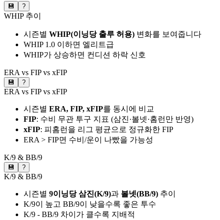
💾
?
WHIP 추이
시즌별
WHIP(이닝당 출루 허용)
변화를 보여줍니다
WHIP 1.0 이하면 엘리트급
WHIP가 상승하면 컨디션 하락 신호
ERA vs FIP vs xFIP
💾
?
ERA vs FIP vs xFIP
시즌별
ERA, FIP, xFIP
를 동시에 비교
FIP
: 수비 무관 투구 지표 (삼진·볼넷·홈런만 반영)
xFIP
: 피홈런을 리그 평균으로 정규화한 FIP
ERA > FIP면 수비/운이 나빴을 가능성
K/9 & BB/9
💾
?
K/9 & BB/9
시즌별
9이닝당 삼진(K/9)
과
볼넷(BB/9)
추이
K/9이 높고 BB/9이 낮을수록 좋은 투수
K/9 - BB/9 차이가 클수록 지배적