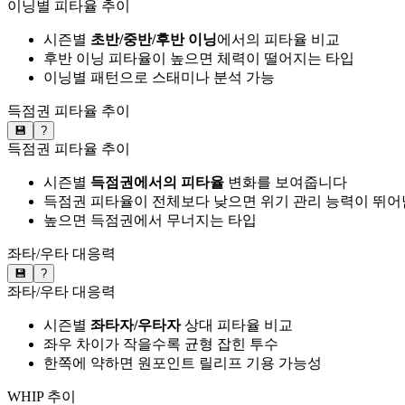
이닝별 피타율 추이
시즌별
초반/중반/후반 이닝
에서의 피타율 비교
후반 이닝 피타율이 높으면 체력이 떨어지는 타입
이닝별 패턴으로 스태미나 분석 가능
득점권 피타율 추이
💾
?
득점권 피타율 추이
시즌별
득점권에서의 피타율
변화를 보여줍니다
득점권 피타율이 전체보다 낮으면 위기 관리 능력이 뛰어
높으면 득점권에서 무너지는 타입
좌타/우타 대응력
💾
?
좌타/우타 대응력
시즌별
좌타자/우타자
상대 피타율 비교
좌우 차이가 작을수록 균형 잡힌 투수
한쪽에 약하면 원포인트 릴리프 기용 가능성
WHIP 추이