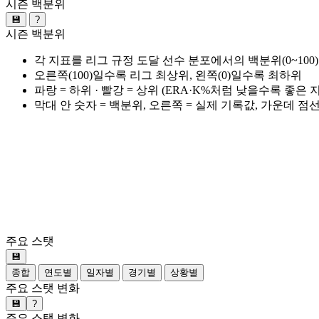
시즌 백분위
💾
?
시즌 백분위
각 지표를 리그 규정 도달 선수 분포에서의 백분위(0~100
오른쪽(100)일수록 리그 최상위, 왼쪽(0)일수록 최하위
파랑 = 하위 · 빨강 = 상위 (ERA·K%처럼 낮을수록 좋은
막대 안 숫자 = 백분위, 오른쪽 = 실제 기록값, 가운데 점
주요 스탯
💾
종합
연도별
일자별
경기별
상황별
주요 스탯 변화
💾
?
주요 스탯 변화