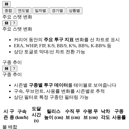
💾
종합
연도별
일자별
경기별
상황별
주요 스탯 변화
💾
?
주요 스탯 변화
커리어 동안의
주요 투구 지표
변화를 선 차트로 표시
ERA, WHIP, FIP, K/9, BB/9, K%, BB%, K-BB% 등
상단 토글로 막대/선 차트 전환 가능
구종 추이
💾
?
구종 추이
시즌별
구종별 투구 데이터
를 테이블로 보여줍니다
구속, 무브먼트, 사용률 변화를 시즌별로 추적
상단 필터로 특정 구종만 필터링 가능
도달
시
구
릴리스
수직 무
수평 무
낙차
구종
구속
시간
즌
종
(km/h)
높이 (cm)
브 (cm)
브 (cm)
각도
사용률
(s)
볼 배합