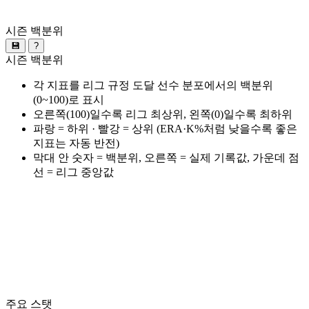
시즌 백분위
💾
?
시즌 백분위
각 지표를 리그 규정 도달 선수 분포에서의 백분위
(0~100)로 표시
오른쪽(100)일수록 리그 최상위, 왼쪽(0)일수록 최하위
파랑 = 하위 · 빨강 = 상위 (ERA·K%처럼 낮을수록 좋은
지표는 자동 반전)
막대 안 숫자 = 백분위, 오른쪽 = 실제 기록값, 가운데 점
선 = 리그 중앙값
주요 스탯