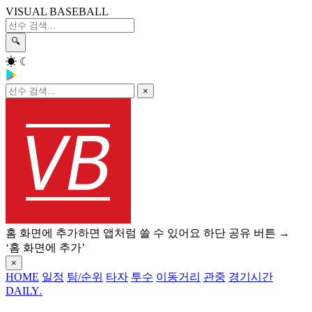
VISUAL BASEBALL
🔍
☀
☾
×
홈 화면에 추가하면 앱처럼 쓸 수 있어요
하단 공유 버튼 →
‘홈 화면에 추가’
×
HOME
일정
팀/순위
타자
투수
이동거리
관중
경기시간
DAILY
.