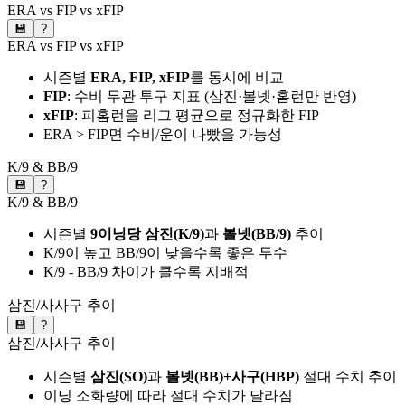
ERA vs FIP vs xFIP
💾
?
ERA vs FIP vs xFIP
시즌별
ERA, FIP, xFIP
를 동시에 비교
FIP
: 수비 무관 투구 지표 (삼진·볼넷·홈런만 반영)
xFIP
: 피홈런을 리그 평균으로 정규화한 FIP
ERA > FIP면 수비/운이 나빴을 가능성
K/9 & BB/9
💾
?
K/9 & BB/9
시즌별
9이닝당 삼진(K/9)
과
볼넷(BB/9)
추이
K/9이 높고 BB/9이 낮을수록 좋은 투수
K/9 - BB/9 차이가 클수록 지배적
삼진/사사구 추이
💾
?
삼진/사사구 추이
시즌별
삼진(SO)
과
볼넷(BB)+사구(HBP)
절대 수치 추이
이닝 소화량에 따라 절대 수치가 달라짐