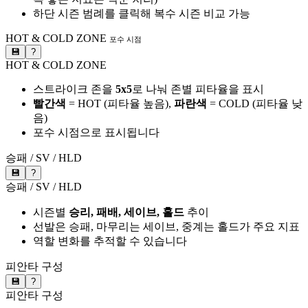
하단 시즌 범례를 클릭해 복수 시즌 비교 가능
HOT & COLD ZONE
포수 시점
💾
?
HOT & COLD ZONE
스트라이크 존을
5x5
로 나눠 존별 피타율을 표시
빨간색
= HOT (피타율 높음),
파란색
= COLD (피타율 낮
음)
포수 시점으로 표시됩니다
승패 / SV / HLD
💾
?
승패 / SV / HLD
시즌별
승리, 패배, 세이브, 홀드
추이
선발은 승패, 마무리는 세이브, 중계는 홀드가 주요 지표
역할 변화를 추적할 수 있습니다
피안타 구성
💾
?
피안타 구성