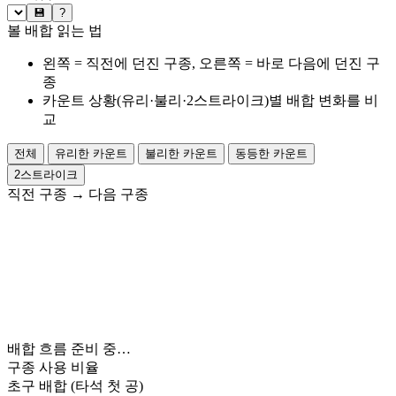
💾
?
볼 배합 읽는 법
왼쪽 = 직전에 던진 구종, 오른쪽 = 바로 다음에 던진 구
종
카운트 상황(유리·불리·2스트라이크)별 배합 변화를 비
교
전체
유리한 카운트
불리한 카운트
동등한 카운트
2스트라이크
직전 구종
→
다음 구종
배합 흐름 준비 중…
구종 사용 비율
초구 배합
(타석 첫 공)