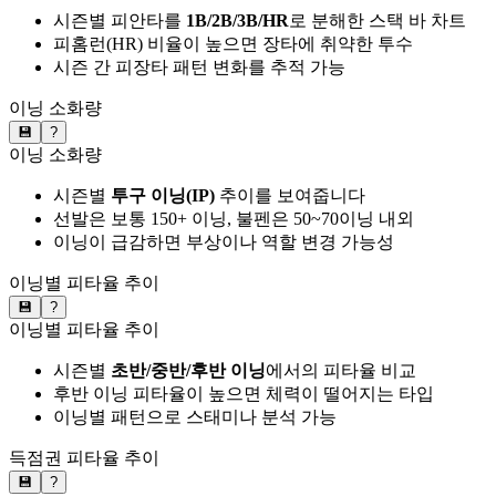
시즌별 피안타를
1B/2B/3B/HR
로 분해한 스택 바 차트
피홈런(HR) 비율이 높으면 장타에 취약한 투수
시즌 간 피장타 패턴 변화를 추적 가능
이닝 소화량
💾
?
이닝 소화량
시즌별
투구 이닝(IP)
추이를 보여줍니다
선발은 보통 150+ 이닝, 불펜은 50~70이닝 내외
이닝이 급감하면 부상이나 역할 변경 가능성
이닝별 피타율 추이
💾
?
이닝별 피타율 추이
시즌별
초반/중반/후반 이닝
에서의 피타율 비교
후반 이닝 피타율이 높으면 체력이 떨어지는 타입
이닝별 패턴으로 스태미나 분석 가능
득점권 피타율 추이
💾
?