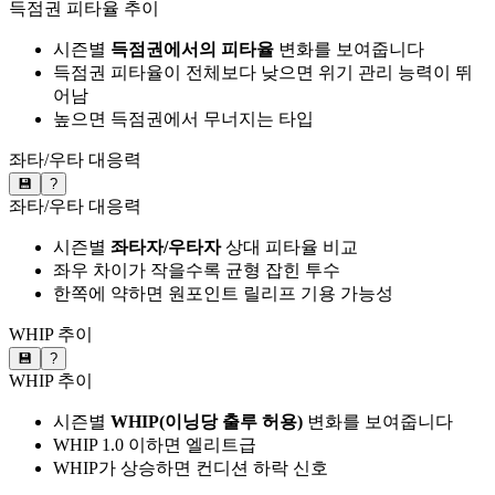
득점권 피타율 추이
시즌별
득점권에서의 피타율
변화를 보여줍니다
득점권 피타율이 전체보다 낮으면 위기 관리 능력이 뛰
어남
높으면 득점권에서 무너지는 타입
좌타/우타 대응력
💾
?
좌타/우타 대응력
시즌별
좌타자/우타자
상대 피타율 비교
좌우 차이가 작을수록 균형 잡힌 투수
한쪽에 약하면 원포인트 릴리프 기용 가능성
WHIP 추이
💾
?
WHIP 추이
시즌별
WHIP(이닝당 출루 허용)
변화를 보여줍니다
WHIP 1.0 이하면 엘리트급
WHIP가 상승하면 컨디션 하락 신호