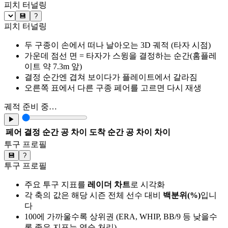
피치 터널링
💾
?
피치 터널링
두 구종이 손에서 떠나 날아오는 3D 궤적 (타자 시점)
가운데 점선 면 = 타자가 스윙을 결정하는 순간(홈플레
이트 약 7.3m 앞)
결정 순간엔 겹쳐 보이다가 플레이트에서 갈라짐
오른쪽 표에서 다른 구종 페어를 고르면 다시 재생
궤적 준비 중…
▶
페어
결정 순간 공 차이
도착 순간 공 차이
차이
투구 프로필
💾
?
투구 프로필
주요 투구 지표를
레이더 차트
로 시각화
각 축의 값은 해당 시즌 전체 선수 대비
백분위(%)
입니
다
100에 가까울수록 상위권 (ERA, WHIP, BB/9 등 낮을수
록 좋은 지표는 역순 처리)