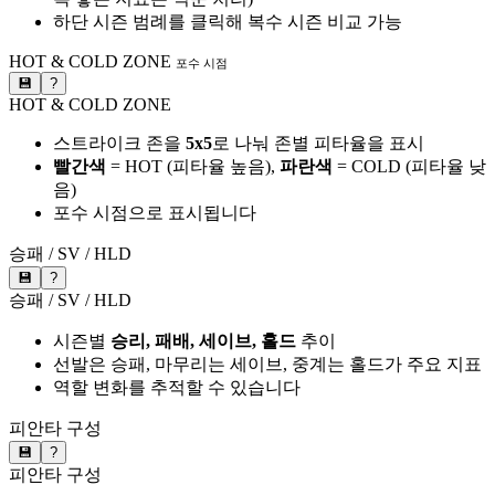
하단 시즌 범례를 클릭해 복수 시즌 비교 가능
HOT & COLD ZONE
포수 시점
💾
?
HOT & COLD ZONE
스트라이크 존을
5x5
로 나눠 존별 피타율을 표시
빨간색
= HOT (피타율 높음),
파란색
= COLD (피타율 낮
음)
포수 시점으로 표시됩니다
승패 / SV / HLD
💾
?
승패 / SV / HLD
시즌별
승리, 패배, 세이브, 홀드
추이
선발은 승패, 마무리는 세이브, 중계는 홀드가 주요 지표
역할 변화를 추적할 수 있습니다
피안타 구성
💾
?
피안타 구성