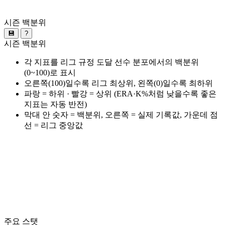
시즌 백분위
💾
?
시즌 백분위
각 지표를 리그 규정 도달 선수 분포에서의 백분위
(0~100)로 표시
오른쪽(100)일수록 리그 최상위, 왼쪽(0)일수록 최하위
파랑 = 하위 · 빨강 = 상위 (ERA·K%처럼 낮을수록 좋은
지표는 자동 반전)
막대 안 숫자 = 백분위, 오른쪽 = 실제 기록값, 가운데 점
선 = 리그 중앙값
주요 스탯