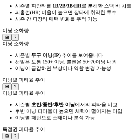
시즌별 피안타를
1B/2B/3B/HR
로 분해한 스택 바 차트
피홈런(HR) 비율이 높으면 장타에 취약한 투수
시즌 간 피장타 패턴 변화를 추적 가능
이닝 소화량
💾
?
이닝 소화량
시즌별
투구 이닝(IP)
추이를 보여줍니다
선발은 보통 150+ 이닝, 불펜은 50~70이닝 내외
이닝이 급감하면 부상이나 역할 변경 가능성
이닝별 피타율 추이
💾
?
이닝별 피타율 추이
시즌별
초반/중반/후반 이닝
에서의 피타율 비교
후반 이닝 피타율이 높으면 체력이 떨어지는 타입
이닝별 패턴으로 스태미나 분석 가능
득점권 피타율 추이
💾
?