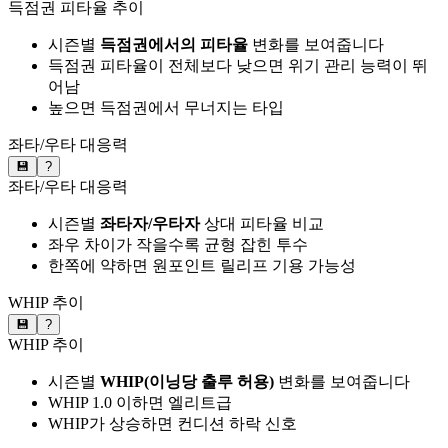
득점권 피타율 추이
시즌별
득점권에서의 피타율
변화를 보여줍니다
득점권 피타율이 전체보다 낮으면 위기 관리 능력이 뛰
어남
높으면 득점권에서 무너지는 타입
좌타/우타 대응력
💾
?
좌타/우타 대응력
시즌별
좌타자/우타자
상대 피타율 비교
좌우 차이가 작을수록 균형 잡힌 투수
한쪽에 약하면 원포인트 릴리프 기용 가능성
WHIP 추이
💾
?
WHIP 추이
시즌별
WHIP(이닝당 출루 허용)
변화를 보여줍니다
WHIP 1.0 이하면 엘리트급
WHIP가 상승하면 컨디션 하락 신호