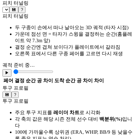
피치 터널링
💾
?
피치 터널링
두 구종이 손에서 떠나 날아오는 3D 궤적 (타자 시점)
가운데 점선 면 = 타자가 스윙을 결정하는 순간(홈플레
이트 약 7.3m 앞)
결정 순간엔 겹쳐 보이다가 플레이트에서 갈라짐
오른쪽 표에서 다른 구종 페어를 고르면 다시 재생
궤적 준비 중…
▶
페어
결정 순간 공 차이
도착 순간 공 차이
차이
투구 프로필
💾
?
투구 프로필
주요 투구 지표를
레이더 차트
로 시각화
각 축의 값은 해당 시즌 전체 선수 대비
백분위(%)
입니
다
100에 가까울수록 상위권 (ERA, WHIP, BB/9 등 낮을수
록 좋은 지표는 역순 처리)