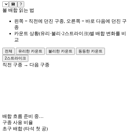
💾
?
볼 배합 읽는 법
왼쪽 = 직전에 던진 구종, 오른쪽 = 바로 다음에 던진 구
종
카운트 상황(유리·불리·2스트라이크)별 배합 변화를 비
교
전체
유리한 카운트
불리한 카운트
동등한 카운트
2스트라이크
직전 구종
→
다음 구종
배합 흐름 준비 중…
구종 사용 비율
초구 배합
(타석 첫 공)