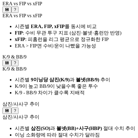
ERA vs FIP vs xFIP
💾
?
ERA vs FIP vs xFIP
시즌별
ERA, FIP, xFIP
를 동시에 비교
FIP
: 수비 무관 투구 지표 (삼진·볼넷·홈런만 반영)
xFIP
: 피홈런을 리그 평균으로 정규화한 FIP
ERA > FIP면 수비/운이 나빴을 가능성
K/9 & BB/9
💾
?
K/9 & BB/9
시즌별
9이닝당 삼진(K/9)
과
볼넷(BB/9)
추이
K/9이 높고 BB/9이 낮을수록 좋은 투수
K/9 - BB/9 차이가 클수록 지배적
삼진/사사구 추이
💾
?
삼진/사사구 추이
시즌별
삼진(SO)
과
볼넷(BB)+사구(HBP)
절대 수치 추이
이닝 소화량에 따라 절대 수치가 달라짐