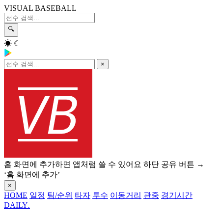
VISUAL BASEBALL
🔍
☀
☾
×
홈 화면에 추가하면 앱처럼 쓸 수 있어요
하단 공유 버튼 →
‘홈 화면에 추가’
×
HOME
일정
팀/순위
타자
투수
이동거리
관중
경기시간
DAILY
.