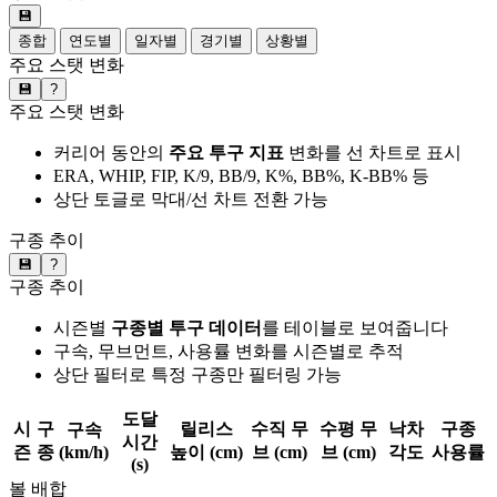
💾
종합
연도별
일자별
경기별
상황별
주요 스탯 변화
💾
?
주요 스탯 변화
커리어 동안의
주요 투구 지표
변화를 선 차트로 표시
ERA, WHIP, FIP, K/9, BB/9, K%, BB%, K-BB% 등
상단 토글로 막대/선 차트 전환 가능
구종 추이
💾
?
구종 추이
시즌별
구종별 투구 데이터
를 테이블로 보여줍니다
구속, 무브먼트, 사용률 변화를 시즌별로 추적
상단 필터로 특정 구종만 필터링 가능
도달
시
구
릴리스
수직 무
수평 무
낙차
구종
구속
시간
즌
종
(km/h)
높이 (cm)
브 (cm)
브 (cm)
각도
사용률
(s)
볼 배합