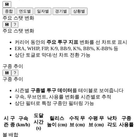
💾
종합
연도별
일자별
경기별
상황별
주요 스탯 변화
💾
?
주요 스탯 변화
커리어 동안의
주요 투구 지표
변화를 선 차트로 표시
ERA, WHIP, FIP, K/9, BB/9, K%, BB%, K-BB% 등
상단 토글로 막대/선 차트 전환 가능
구종 추이
💾
?
구종 추이
시즌별
구종별 투구 데이터
를 테이블로 보여줍니다
구속, 무브먼트, 사용률 변화를 시즌별로 추적
상단 필터로 특정 구종만 필터링 가능
도달
시
구
릴리스
수직 무
수평 무
낙차
구종
구속
시간
즌
종
(km/h)
높이 (cm)
브 (cm)
브 (cm)
각도
사용률
(s)
볼 배합