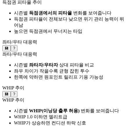
득점권 피타율 추이
시즌별
득점권에서의 피타율
변화를 보여줍니다
득점권 피타율이 전체보다 낮으면 위기 관리 능력이 뛰
어남
높으면 득점권에서 무너지는 타입
좌타/우타 대응력
💾
?
좌타/우타 대응력
시즌별
좌타자/우타자
상대 피타율 비교
좌우 차이가 작을수록 균형 잡힌 투수
한쪽에 약하면 원포인트 릴리프 기용 가능성
WHIP 추이
💾
?
WHIP 추이
시즌별
WHIP(이닝당 출루 허용)
변화를 보여줍니다
WHIP 1.0 이하면 엘리트급
WHIP가 상승하면 컨디션 하락 신호