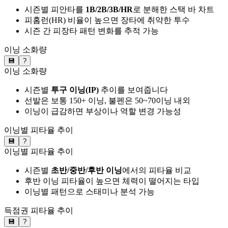
시즌별 피안타를
1B/2B/3B/HR
로 분해한 스택 바 차트
피홈런(HR) 비율이 높으면 장타에 취약한 투수
시즌 간 피장타 패턴 변화를 추적 가능
이닝 소화량
💾
?
이닝 소화량
시즌별
투구 이닝(IP)
추이를 보여줍니다
선발은 보통 150+ 이닝, 불펜은 50~70이닝 내외
이닝이 급감하면 부상이나 역할 변경 가능성
이닝별 피타율 추이
💾
?
이닝별 피타율 추이
시즌별
초반/중반/후반 이닝
에서의 피타율 비교
후반 이닝 피타율이 높으면 체력이 떨어지는 타입
이닝별 패턴으로 스태미나 분석 가능
득점권 피타율 추이
💾
?