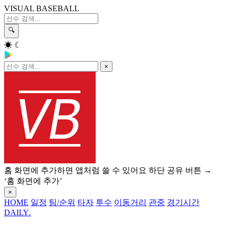
VISUAL BASEBALL
🔍
☀
☾
×
홈 화면에 추가하면 앱처럼 쓸 수 있어요
하단 공유 버튼 →
‘홈 화면에 추가’
×
HOME
일정
팀/순위
타자
투수
이동거리
관중
경기시간
DAILY
.