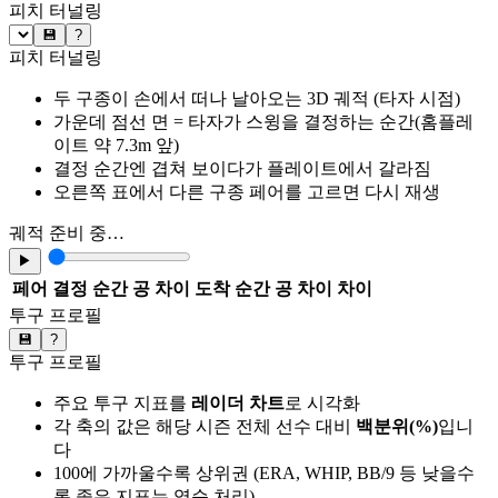
피치 터널링
💾
?
피치 터널링
두 구종이 손에서 떠나 날아오는 3D 궤적 (타자 시점)
가운데 점선 면 = 타자가 스윙을 결정하는 순간(홈플레
이트 약 7.3m 앞)
결정 순간엔 겹쳐 보이다가 플레이트에서 갈라짐
오른쪽 표에서 다른 구종 페어를 고르면 다시 재생
궤적 준비 중…
▶
페어
결정 순간 공 차이
도착 순간 공 차이
차이
투구 프로필
💾
?
투구 프로필
주요 투구 지표를
레이더 차트
로 시각화
각 축의 값은 해당 시즌 전체 선수 대비
백분위(%)
입니
다
100에 가까울수록 상위권 (ERA, WHIP, BB/9 등 낮을수
록 좋은 지표는 역순 처리)