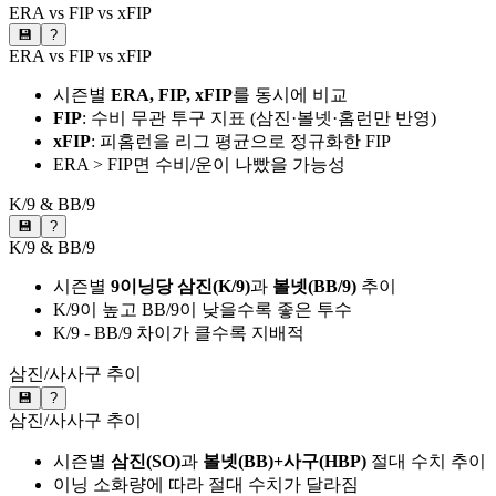
ERA vs FIP vs xFIP
💾
?
ERA vs FIP vs xFIP
시즌별
ERA, FIP, xFIP
를 동시에 비교
FIP
: 수비 무관 투구 지표 (삼진·볼넷·홈런만 반영)
xFIP
: 피홈런을 리그 평균으로 정규화한 FIP
ERA > FIP면 수비/운이 나빴을 가능성
K/9 & BB/9
💾
?
K/9 & BB/9
시즌별
9이닝당 삼진(K/9)
과
볼넷(BB/9)
추이
K/9이 높고 BB/9이 낮을수록 좋은 투수
K/9 - BB/9 차이가 클수록 지배적
삼진/사사구 추이
💾
?
삼진/사사구 추이
시즌별
삼진(SO)
과
볼넷(BB)+사구(HBP)
절대 수치 추이
이닝 소화량에 따라 절대 수치가 달라짐