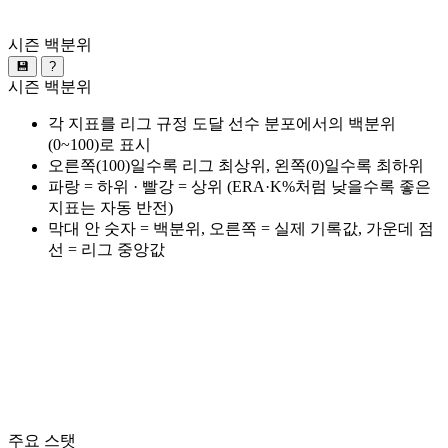
시즌 백분위
💾
?
시즌 백분위
각 지표를 리그 규정 도달 선수 분포에서의 백분위
(0~100)로 표시
오른쪽(100)일수록 리그 최상위, 왼쪽(0)일수록 최하위
파랑 = 하위 · 빨강 = 상위 (ERA·K%처럼 낮을수록 좋은
지표는 자동 반전)
막대 안 숫자 = 백분위, 오른쪽 = 실제 기록값, 가운데 점
선 = 리그 중앙값
주요 스탯