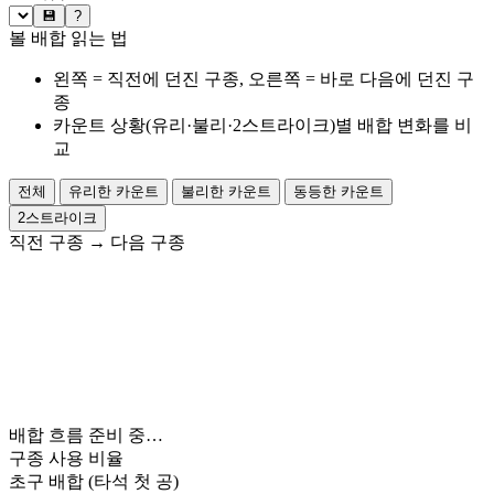
💾
?
볼 배합 읽는 법
왼쪽 = 직전에 던진 구종, 오른쪽 = 바로 다음에 던진 구
종
카운트 상황(유리·불리·2스트라이크)별 배합 변화를 비
교
전체
유리한 카운트
불리한 카운트
동등한 카운트
2스트라이크
직전 구종
→
다음 구종
배합 흐름 준비 중…
구종 사용 비율
초구 배합
(타석 첫 공)