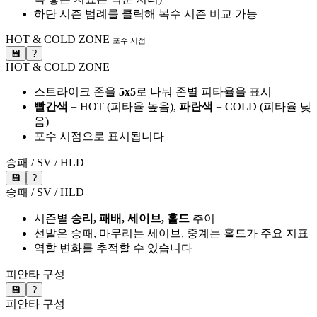
하단 시즌 범례를 클릭해 복수 시즌 비교 가능
HOT & COLD ZONE
포수 시점
💾
?
HOT & COLD ZONE
스트라이크 존을
5x5
로 나눠 존별 피타율을 표시
빨간색
= HOT (피타율 높음),
파란색
= COLD (피타율 낮
음)
포수 시점으로 표시됩니다
승패 / SV / HLD
💾
?
승패 / SV / HLD
시즌별
승리, 패배, 세이브, 홀드
추이
선발은 승패, 마무리는 세이브, 중계는 홀드가 주요 지표
역할 변화를 추적할 수 있습니다
피안타 구성
💾
?
피안타 구성