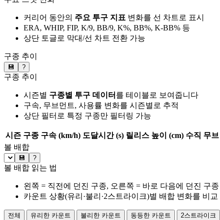
커리어 동안의
주요 투구 지표
변화를 선 차트로 표시
ERA, WHIP, FIP, K/9, BB/9, K%, BB%, K-BB% 등
상단 토글로 막대/선 차트 전환 가능
구종 추이
💾
?
구종 추이
시즌별
구종별 투구 데이터
를 테이블로 보여줍니다
구속, 무브먼트, 사용률 변화를 시즌별로 추적
상단 필터로 특정 구종만 필터링 가능
시즌
구종
구속 (km/h)
도달시간 (s)
릴리스 높이 (cm)
수직 무브 
볼 배합
💾
?
볼 배합 읽는 법
왼쪽 = 직전에 던진 구종, 오른쪽 = 바로 다음에 던진 구종
카운트 상황(유리·불리·2스트라이크)별 배합 변화를 비교
전체
유리한 카운트
불리한 카운트
동등한 카운트
2스트라이크