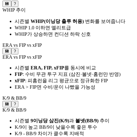
💾
?
WHIP 추이
시즌별
WHIP(이닝당 출루 허용)
변화를 보여줍니다
WHIP 1.0 이하면 엘리트급
WHIP가 상승하면 컨디션 하락 신호
ERA vs FIP vs xFIP
💾
?
ERA vs FIP vs xFIP
시즌별
ERA, FIP, xFIP
를 동시에 비교
FIP
: 수비 무관 투구 지표 (삼진·볼넷·홈런만 반영)
xFIP
: 피홈런을 리그 평균으로 정규화한 FIP
ERA > FIP면 수비/운이 나빴을 가능성
K/9 & BB/9
💾
?
K/9 & BB/9
시즌별
9이닝당 삼진(K/9)
과
볼넷(BB/9)
추이
K/9이 높고 BB/9이 낮을수록 좋은 투수
K/9 - BB/9 차이가 클수록 지배적