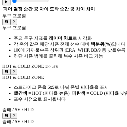
▶
페어
결정 순간 공 차이
도착 순간 공 차이
차이
투구 프로필
💾
?
투구 프로필
주요 투구 지표를
레이더 차트
로 시각화
각 축의 값은 해당 시즌 전체 선수 대비
백분위(%)
입니다
100에 가까울수록 상위권 (ERA, WHIP, BB/9 등 낮을수
하단 시즌 범례를 클릭해 복수 시즌 비교 가능
HOT & COLD ZONE
포수 시점
💾
?
HOT & COLD ZONE
스트라이크 존을
5x5
로 나눠 존별 피타율을 표시
빨간색
= HOT (피타율 높음),
파란색
= COLD (피타율 낮
포수 시점으로 표시됩니다
승패 / SV / HLD
💾
?
승패 / SV / HLD