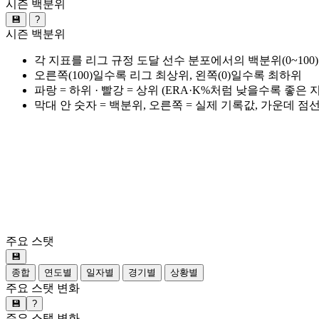
시즌 백분위
💾
?
시즌 백분위
각 지표를 리그 규정 도달 선수 분포에서의 백분위(0~100
오른쪽(100)일수록 리그 최상위, 왼쪽(0)일수록 최하위
파랑 = 하위 · 빨강 = 상위 (ERA·K%처럼 낮을수록 좋은
막대 안 숫자 = 백분위, 오른쪽 = 실제 기록값, 가운데 점
주요 스탯
💾
종합
연도별
일자별
경기별
상황별
주요 스탯 변화
💾
?
주요 스탯 변화