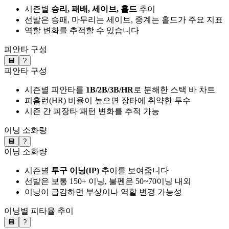
시즌별
승리, 패배, 세이브, 홀드
추이
선발은 승패, 마무리는 세이브, 중계는 홀드가 주요 지표
역할 변화를 추적할 수 있습니다
피안타 구성
💾
?
피안타 구성
시즌별 피안타를
1B/2B/3B/HR
로 분해한 스택 바 차트
피홈런(HR) 비율이 높으면 장타에 취약한 투수
시즌 간 피장타 패턴 변화를 추적 가능
이닝 소화량
💾
?
이닝 소화량
시즌별
투구 이닝(IP)
추이를 보여줍니다
선발은 보통 150+ 이닝, 불펜은 50~70이닝 내외
이닝이 급감하면 부상이나 역할 변경 가능성
이닝별 피타율 추이
💾
?