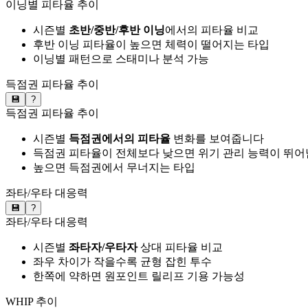
이닝별 피타율 추이
시즌별
초반/중반/후반 이닝
에서의 피타율 비교
후반 이닝 피타율이 높으면 체력이 떨어지는 타입
이닝별 패턴으로 스태미나 분석 가능
득점권 피타율 추이
💾
?
득점권 피타율 추이
시즌별
득점권에서의 피타율
변화를 보여줍니다
득점권 피타율이 전체보다 낮으면 위기 관리 능력이 뛰어
높으면 득점권에서 무너지는 타입
좌타/우타 대응력
💾
?
좌타/우타 대응력
시즌별
좌타자/우타자
상대 피타율 비교
좌우 차이가 작을수록 균형 잡힌 투수
한쪽에 약하면 원포인트 릴리프 기용 가능성
WHIP 추이