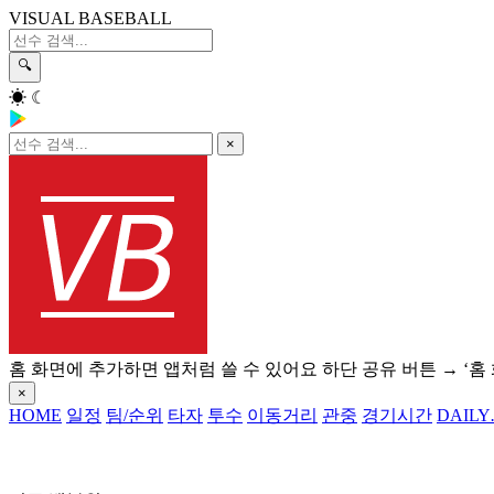
VISUAL BASEBALL
🔍
☀
☾
×
홈 화면에 추가하면 앱처럼 쓸 수 있어요
하단 공유 버튼 → ‘홈
×
HOME
일정
팀/순위
타자
투수
이동거리
관중
경기시간
DAILY