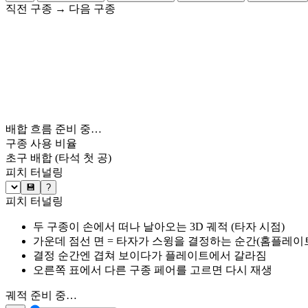
직전 구종
→
다음 구종
배합 흐름 준비 중…
구종 사용 비율
초구 배합
(타석 첫 공)
피치 터널링
💾
?
피치 터널링
두 구종이 손에서 떠나 날아오는 3D 궤적 (타자 시점)
가운데 점선 면 = 타자가 스윙을 결정하는 순간(홈플레이트 약
결정 순간엔 겹쳐 보이다가 플레이트에서 갈라짐
오른쪽 표에서 다른 구종 페어를 고르면 다시 재생
궤적 준비 중…