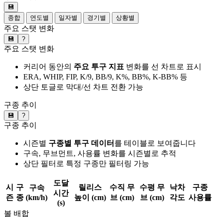
💾
종합
연도별
일자별
경기별
상황별
주요 스탯 변화
💾
?
주요 스탯 변화
커리어 동안의
주요 투구 지표
변화를 선 차트로 표시
ERA, WHIP, FIP, K/9, BB/9, K%, BB%, K-BB% 등
상단 토글로 막대/선 차트 전환 가능
구종 추이
💾
?
구종 추이
시즌별
구종별 투구 데이터
를 테이블로 보여줍니다
구속, 무브먼트, 사용률 변화를 시즌별로 추적
상단 필터로 특정 구종만 필터링 가능
도달
시
구
릴리스
수직 무
수평 무
낙차
구종
구속
시간
즌
종
(km/h)
높이 (cm)
브 (cm)
브 (cm)
각도
사용률
(s)
볼 배합