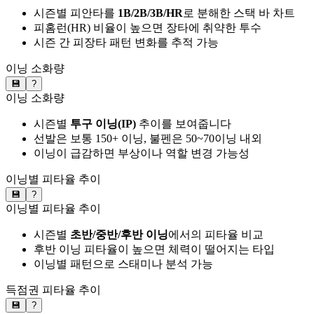
시즌별 피안타를
1B/2B/3B/HR
로 분해한 스택 바 차트
피홈런(HR) 비율이 높으면 장타에 취약한 투수
시즌 간 피장타 패턴 변화를 추적 가능
이닝 소화량
💾
?
이닝 소화량
시즌별
투구 이닝(IP)
추이를 보여줍니다
선발은 보통 150+ 이닝, 불펜은 50~70이닝 내외
이닝이 급감하면 부상이나 역할 변경 가능성
이닝별 피타율 추이
💾
?
이닝별 피타율 추이
시즌별
초반/중반/후반 이닝
에서의 피타율 비교
후반 이닝 피타율이 높으면 체력이 떨어지는 타입
이닝별 패턴으로 스태미나 분석 가능
득점권 피타율 추이
💾
?