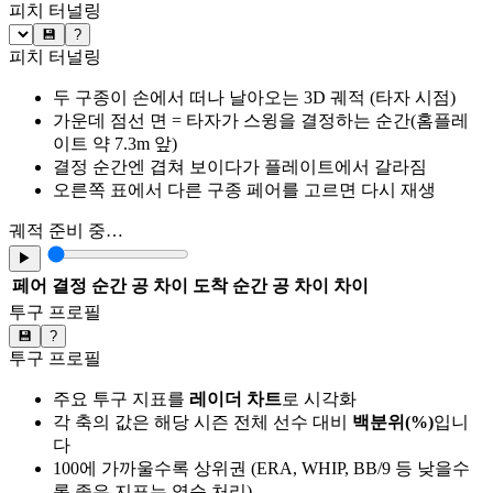
피치 터널링
💾
?
피치 터널링
두 구종이 손에서 떠나 날아오는 3D 궤적 (타자 시점)
가운데 점선 면 = 타자가 스윙을 결정하는 순간(홈플레
이트 약 7.3m 앞)
결정 순간엔 겹쳐 보이다가 플레이트에서 갈라짐
오른쪽 표에서 다른 구종 페어를 고르면 다시 재생
궤적 준비 중…
▶
페어
결정 순간 공 차이
도착 순간 공 차이
차이
투구 프로필
💾
?
투구 프로필
주요 투구 지표를
레이더 차트
로 시각화
각 축의 값은 해당 시즌 전체 선수 대비
백분위(%)
입니
다
100에 가까울수록 상위권 (ERA, WHIP, BB/9 등 낮을수
록 좋은 지표는 역순 처리)