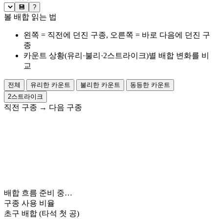
💾
?
볼 배합 읽는 법
왼쪽 = 직전에 던진 구종, 오른쪽 = 바로 다음에 던진 구
종
카운트 상황(유리·불리·2스트라이크)별 배합 변화를 비
교
전체
유리한 카운트
불리한 카운트
동등한 카운트
2스트라이크
직전 구종
→
다음 구종
배합 흐름 준비 중…
구종 사용 비율
초구 배합
(타석 첫 공)