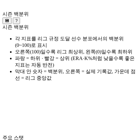
시즌 백분위
💾
?
시즌 백분위
각 지표를 리그 규정 도달 선수 분포에서의 백분위
(0~100)로 표시
오른쪽(100)일수록 리그 최상위, 왼쪽(0)일수록 최하위
파랑 = 하위 · 빨강 = 상위 (ERA·K%처럼 낮을수록 좋은
지표는 자동 반전)
막대 안 숫자 = 백분위, 오른쪽 = 실제 기록값, 가운데 점
선 = 리그 중앙값
주요 스탯