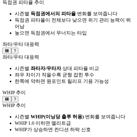
득점권 피타율 추이
시즌별
득점권에서의 피타율
변화를 보여줍니다
득점권 피타율이 전체보다 낮으면 위기 관리 능력이 뛰
어남
높으면 득점권에서 무너지는 타입
좌타/우타 대응력
💾
?
좌타/우타 대응력
시즌별
좌타자/우타자
상대 피타율 비교
좌우 차이가 작을수록 균형 잡힌 투수
한쪽에 약하면 원포인트 릴리프 기용 가능성
WHIP 추이
💾
?
WHIP 추이
시즌별
WHIP(이닝당 출루 허용)
변화를 보여줍니다
WHIP 1.0 이하면 엘리트급
WHIP가 상승하면 컨디션 하락 신호