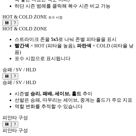
하단 시즌 범례를 클릭해 복수 시즌 비교 가능
HOT & COLD ZONE
포수 시점
💾
?
HOT & COLD ZONE
스트라이크 존을
5x5
로 나눠 존별 피타율을 표시
빨간색
= HOT (피타율 높음),
파란색
= COLD (피타율 낮
음)
포수 시점으로 표시됩니다
승패 / SV / HLD
💾
?
승패 / SV / HLD
시즌별
승리, 패배, 세이브, 홀드
추이
선발은 승패, 마무리는 세이브, 중계는 홀드가 주요 지표
역할 변화를 추적할 수 있습니다
피안타 구성
💾
?
피안타 구성