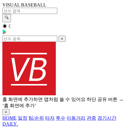
VISUAL BASEBALL
🔍
☀
☾
×
홈 화면에 추가하면 앱처럼 쓸 수 있어요
하단 공유 버튼 →
‘홈 화면에 추가’
×
HOME
일정
팀/순위
타자
투수
이동거리
관중
경기시간
DAILY
.