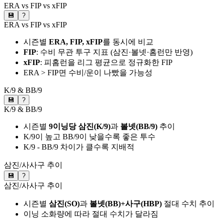
ERA vs FIP vs xFIP
💾
?
ERA vs FIP vs xFIP
시즌별
ERA, FIP, xFIP
를 동시에 비교
FIP
: 수비 무관 투구 지표 (삼진·볼넷·홈런만 반영)
xFIP
: 피홈런을 리그 평균으로 정규화한 FIP
ERA > FIP면 수비/운이 나빴을 가능성
K/9 & BB/9
💾
?
K/9 & BB/9
시즌별
9이닝당 삼진(K/9)
과
볼넷(BB/9)
추이
K/9이 높고 BB/9이 낮을수록 좋은 투수
K/9 - BB/9 차이가 클수록 지배적
삼진/사사구 추이
💾
?
삼진/사사구 추이
시즌별
삼진(SO)
과
볼넷(BB)+사구(HBP)
절대 수치 추이
이닝 소화량에 따라 절대 수치가 달라짐