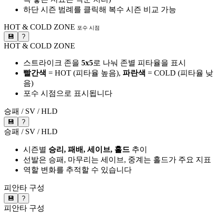
하단 시즌 범례를 클릭해 복수 시즌 비교 가능
HOT & COLD ZONE
포수 시점
💾
?
HOT & COLD ZONE
스트라이크 존을
5x5
로 나눠 존별 피타율을 표시
빨간색
= HOT (피타율 높음),
파란색
= COLD (피타율 낮
음)
포수 시점으로 표시됩니다
승패 / SV / HLD
💾
?
승패 / SV / HLD
시즌별
승리, 패배, 세이브, 홀드
추이
선발은 승패, 마무리는 세이브, 중계는 홀드가 주요 지표
역할 변화를 추적할 수 있습니다
피안타 구성
💾
?
피안타 구성