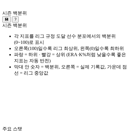
시즌 백분위
💾
?
시즌 백분위
각 지표를 리그 규정 도달 선수 분포에서의 백분위
(0~100)로 표시
오른쪽(100)일수록 리그 최상위, 왼쪽(0)일수록 최하위
파랑 = 하위 · 빨강 = 상위 (ERA·K%처럼 낮을수록 좋은
지표는 자동 반전)
막대 안 숫자 = 백분위, 오른쪽 = 실제 기록값, 가운데 점
선 = 리그 중앙값
주요 스탯