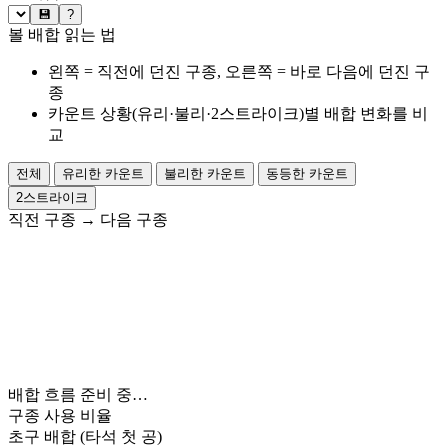
💾
?
볼 배합 읽는 법
왼쪽 = 직전에 던진 구종, 오른쪽 = 바로 다음에 던진 구
종
카운트 상황(유리·불리·2스트라이크)별 배합 변화를 비
교
전체
유리한 카운트
불리한 카운트
동등한 카운트
2스트라이크
직전 구종
→
다음 구종
배합 흐름 준비 중…
구종 사용 비율
초구 배합
(타석 첫 공)