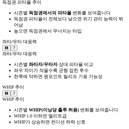
득점권 피타율 추이
시즌별
득점권에서의 피타율
변화를 보여줍니다
득점권 피타율이 전체보다 낮으면 위기 관리 능력이 뛰
어남
높으면 득점권에서 무너지는 타입
좌타/우타 대응력
💾
?
좌타/우타 대응력
시즌별
좌타자/우타자
상대 피타율 비교
좌우 차이가 작을수록 균형 잡힌 투수
한쪽에 약하면 원포인트 릴리프 기용 가능성
WHIP 추이
💾
?
WHIP 추이
시즌별
WHIP(이닝당 출루 허용)
변화를 보여줍니다
WHIP 1.0 이하면 엘리트급
WHIP가 상승하면 컨디션 하락 신호