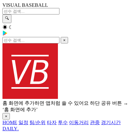
VISUAL BASEBALL
🔍
☀
☾
×
홈 화면에 추가하면 앱처럼 쓸 수 있어요
하단 공유 버튼 →
‘홈 화면에 추가’
×
HOME
일정
팀/순위
타자
투수
이동거리
관중
경기시간
DAILY
.