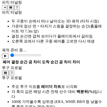
피치 터널링
💾
?
피치 터널링
두 구종이 손에서 떠나 날아오는 3D 궤적 (타자 시점)
가운데 점선 면 = 타자가 스윙을 결정하는 순간(홈플레
이트 약 7.3m 앞)
결정 순간엔 겹쳐 보이다가 플레이트에서 갈라짐
오른쪽 표에서 다른 구종 페어를 고르면 다시 재생
궤적 준비 중…
▶
페어
결정 순간 공 차이
도착 순간 공 차이
차이
투구 프로필
💾
?
투구 프로필
주요 투구 지표를
레이더 차트
로 시각화
각 축의 값은 해당 시즌 전체 선수 대비
백분위(%)
입니
다
100에 가까울수록 상위권 (ERA, WHIP, BB/9 등 낮을수
록 좋은 지표는 역순 처리)