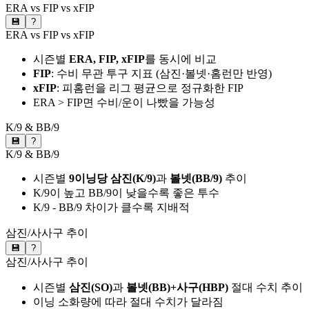
ERA vs FIP vs xFIP
💾
?
ERA vs FIP vs xFIP
시즌별
ERA, FIP, xFIP
를 동시에 비교
FIP
: 수비 무관 투구 지표 (삼진·볼넷·홈런만 반영)
xFIP
: 피홈런을 리그 평균으로 정규화한 FIP
ERA > FIP면 수비/운이 나빴을 가능성
K/9 & BB/9
💾
?
K/9 & BB/9
시즌별
9이닝당 삼진(K/9)
과
볼넷(BB/9)
추이
K/9이 높고 BB/9이 낮을수록 좋은 투수
K/9 - BB/9 차이가 클수록 지배적
삼진/사사구 추이
💾
?
삼진/사사구 추이
시즌별
삼진(SO)
과
볼넷(BB)+사구(HBP)
절대 수치 추이
이닝 소화량에 따라 절대 수치가 달라짐