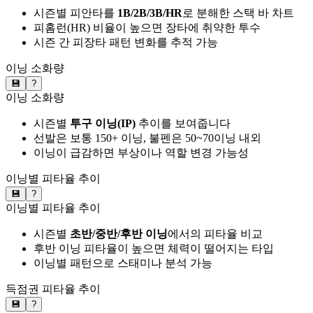
시즌별 피안타를
1B/2B/3B/HR
로 분해한 스택 바 차트
피홈런(HR) 비율이 높으면 장타에 취약한 투수
시즌 간 피장타 패턴 변화를 추적 가능
이닝 소화량
💾
?
이닝 소화량
시즌별
투구 이닝(IP)
추이를 보여줍니다
선발은 보통 150+ 이닝, 불펜은 50~70이닝 내외
이닝이 급감하면 부상이나 역할 변경 가능성
이닝별 피타율 추이
💾
?
이닝별 피타율 추이
시즌별
초반/중반/후반 이닝
에서의 피타율 비교
후반 이닝 피타율이 높으면 체력이 떨어지는 타입
이닝별 패턴으로 스태미나 분석 가능
득점권 피타율 추이
💾
?