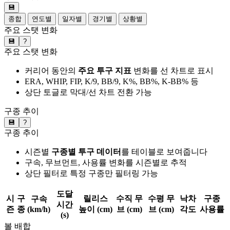
💾
종합
연도별
일자별
경기별
상황별
주요 스탯 변화
💾
?
주요 스탯 변화
커리어 동안의
주요 투구 지표
변화를 선 차트로 표시
ERA, WHIP, FIP, K/9, BB/9, K%, BB%, K-BB% 등
상단 토글로 막대/선 차트 전환 가능
구종 추이
💾
?
구종 추이
시즌별
구종별 투구 데이터
를 테이블로 보여줍니다
구속, 무브먼트, 사용률 변화를 시즌별로 추적
상단 필터로 특정 구종만 필터링 가능
도달
시
구
릴리스
수직 무
수평 무
낙차
구종
구속
시간
즌
종
(km/h)
높이 (cm)
브 (cm)
브 (cm)
각도
사용률
(s)
볼 배합