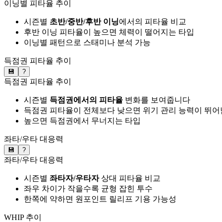
이닝별 피타율 추이
시즌별
초반/중반/후반 이닝
에서의 피타율 비교
후반 이닝 피타율이 높으면 체력이 떨어지는 타입
이닝별 패턴으로 스태미나 분석 가능
득점권 피타율 추이
💾
?
득점권 피타율 추이
시즌별
득점권에서의 피타율
변화를 보여줍니다
득점권 피타율이 전체보다 낮으면 위기 관리 능력이 뛰어
높으면 득점권에서 무너지는 타입
좌타/우타 대응력
💾
?
좌타/우타 대응력
시즌별
좌타자/우타자
상대 피타율 비교
좌우 차이가 작을수록 균형 잡힌 투수
한쪽에 약하면 원포인트 릴리프 기용 가능성
WHIP 추이