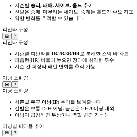
시즌별
승리, 패배, 세이브, 홀드
추이
선발은 승패, 마무리는 세이브, 중계는 홀드가 주요 지표
역할 변화를 추적할 수 있습니다
피안타 구성
💾
?
피안타 구성
시즌별 피안타를
1B/2B/3B/HR
로 분해한 스택 바 차트
피홈런(HR) 비율이 높으면 장타에 취약한 투수
시즌 간 피장타 패턴 변화를 추적 가능
이닝 소화량
💾
?
이닝 소화량
시즌별
투구 이닝(IP)
추이를 보여줍니다
선발은 보통 150+ 이닝, 불펜은 50~70이닝 내외
이닝이 급감하면 부상이나 역할 변경 가능성
이닝별 피타율 추이
💾
?