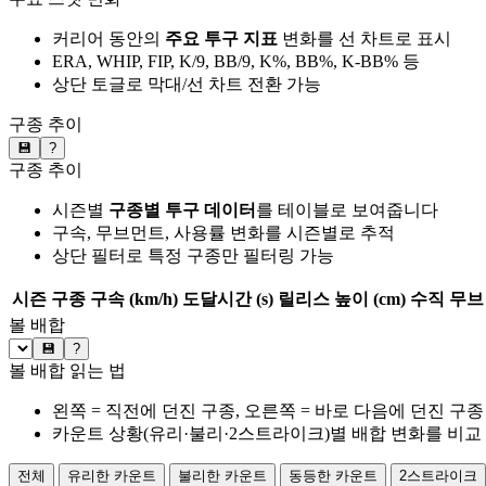
커리어 동안의
주요 투구 지표
변화를 선 차트로 표시
ERA, WHIP, FIP, K/9, BB/9, K%, BB%, K-BB% 등
상단 토글로 막대/선 차트 전환 가능
구종 추이
💾
?
구종 추이
시즌별
구종별 투구 데이터
를 테이블로 보여줍니다
구속, 무브먼트, 사용률 변화를 시즌별로 추적
상단 필터로 특정 구종만 필터링 가능
시즌
구종
구속 (km/h)
도달시간 (s)
릴리스 높이 (cm)
수직 무브 
볼 배합
💾
?
볼 배합 읽는 법
왼쪽 = 직전에 던진 구종, 오른쪽 = 바로 다음에 던진 구종
카운트 상황(유리·불리·2스트라이크)별 배합 변화를 비교
전체
유리한 카운트
불리한 카운트
동등한 카운트
2스트라이크