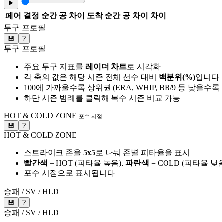
▶
페어
결정 순간 공 차이
도착 순간 공 차이
차이
투구 프로필
💾
?
투구 프로필
주요 투구 지표를
레이더 차트
로 시각화
각 축의 값은 해당 시즌 전체 선수 대비
백분위(%)
입니다
100에 가까울수록 상위권 (ERA, WHIP, BB/9 등 낮을수
하단 시즌 범례를 클릭해 복수 시즌 비교 가능
HOT & COLD ZONE
포수 시점
💾
?
HOT & COLD ZONE
스트라이크 존을
5x5
로 나눠 존별 피타율을 표시
빨간색
= HOT (피타율 높음),
파란색
= COLD (피타율 낮
포수 시점으로 표시됩니다
승패 / SV / HLD
💾
?
승패 / SV / HLD