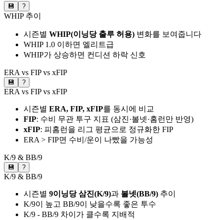
💾
?
WHIP 추이
시즌별
WHIP(이닝당 출루 허용)
변화를 보여줍니다
WHIP 1.0 이하면 엘리트급
WHIP가 상승하면 컨디션 하락 신호
ERA vs FIP vs xFIP
💾
?
ERA vs FIP vs xFIP
시즌별
ERA, FIP, xFIP
를 동시에 비교
FIP
: 수비 무관 투구 지표 (삼진·볼넷·홈런만 반영)
xFIP
: 피홈런을 리그 평균으로 정규화한 FIP
ERA > FIP면 수비/운이 나빴을 가능성
K/9 & BB/9
💾
?
K/9 & BB/9
시즌별
9이닝당 삼진(K/9)
과
볼넷(BB/9)
추이
K/9이 높고 BB/9이 낮을수록 좋은 투수
K/9 - BB/9 차이가 클수록 지배적