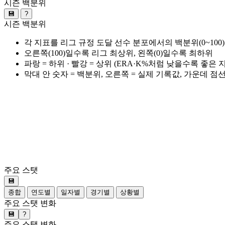
시즌 백분위
💾
?
시즌 백분위
각 지표를 리그 규정 도달 선수 분포에서의 백분위(0~100
오른쪽(100)일수록 리그 최상위, 왼쪽(0)일수록 최하위
파랑 = 하위 · 빨강 = 상위 (ERA·K%처럼 낮을수록 좋은
막대 안 숫자 = 백분위, 오른쪽 = 실제 기록값, 가운데 점
주요 스탯
💾
종합
연도별
일자별
경기별
상황별
주요 스탯 변화
💾
?
주요 스탯 변화