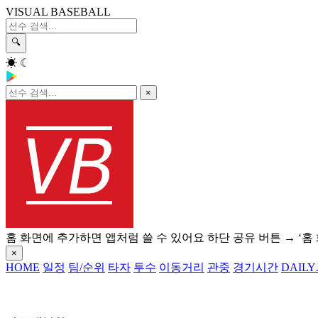
VISUAL BASEBALL
🔍
☀
☾
×
홈 화면에 추가하면 앱처럼 쓸 수 있어요
하단 공유 버튼 → ‘홈
×
HOME
일정
팀/순위
타자
투수
이동거리
관중
경기시간
DAILY