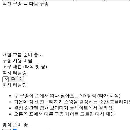
직전 구종
→
다음 구종
배합 흐름 준비 중…
구종 사용 비율
초구 배합
(타석 첫 공)
피치 터널링
💾
?
피치 터널링
두 구종이 손에서 떠나 날아오는 3D 궤적 (타자 시점)
가운데 점선 면 = 타자가 스윙을 결정하는 순간(홈플레이트 약
결정 순간엔 겹쳐 보이다가 플레이트에서 갈라짐
오른쪽 표에서 다른 구종 페어를 고르면 다시 재생
궤적 준비 중…