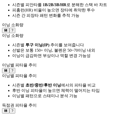
시즌별 피안타를
1B/2B/3B/HR
로 분해한 스택 바 차트
피홈런(HR) 비율이 높으면 장타에 취약한 투수
시즌 간 피장타 패턴 변화를 추적 가능
이닝 소화량
💾
?
이닝 소화량
시즌별
투구 이닝(IP)
추이를 보여줍니다
선발은 보통 150+ 이닝, 불펜은 50~70이닝 내외
이닝이 급감하면 부상이나 역할 변경 가능성
이닝별 피타율 추이
💾
?
이닝별 피타율 추이
시즌별
초반/중반/후반 이닝
에서의 피타율 비교
후반 이닝 피타율이 높으면 체력이 떨어지는 타입
이닝별 패턴으로 스태미나 분석 가능
득점권 피타율 추이
💾
?