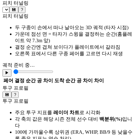
피치 터널링
💾
?
피치 터널링
두 구종이 손에서 떠나 날아오는 3D 궤적 (타자 시점)
가운데 점선 면 = 타자가 스윙을 결정하는 순간(홈플레
이트 약 7.3m 앞)
결정 순간엔 겹쳐 보이다가 플레이트에서 갈라짐
오른쪽 표에서 다른 구종 페어를 고르면 다시 재생
궤적 준비 중…
▶
페어
결정 순간 공 차이
도착 순간 공 차이
차이
투구 프로필
💾
?
투구 프로필
주요 투구 지표를
레이더 차트
로 시각화
각 축의 값은 해당 시즌 전체 선수 대비
백분위(%)
입니
다
100에 가까울수록 상위권 (ERA, WHIP, BB/9 등 낮을수
록 좋은 지표는 역순 처리)