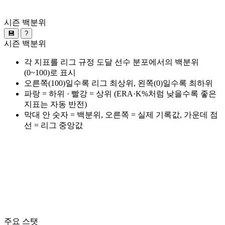
시즌 백분위
💾
?
시즌 백분위
각 지표를 리그 규정 도달 선수 분포에서의 백분위
(0~100)로 표시
오른쪽(100)일수록 리그 최상위, 왼쪽(0)일수록 최하위
파랑 = 하위 · 빨강 = 상위 (ERA·K%처럼 낮을수록 좋은
지표는 자동 반전)
막대 안 숫자 = 백분위, 오른쪽 = 실제 기록값, 가운데 점
선 = 리그 중앙값
주요 스탯