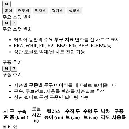
💾
종합
연도별
일자별
경기별
상황별
주요 스탯 변화
💾
?
주요 스탯 변화
커리어 동안의
주요 투구 지표
변화를 선 차트로 표시
ERA, WHIP, FIP, K/9, BB/9, K%, BB%, K-BB% 등
상단 토글로 막대/선 차트 전환 가능
구종 추이
💾
?
구종 추이
시즌별
구종별 투구 데이터
를 테이블로 보여줍니다
구속, 무브먼트, 사용률 변화를 시즌별로 추적
상단 필터로 특정 구종만 필터링 가능
도달
시
구
릴리스
수직 무
수평 무
낙차
구종
구속
시간
즌
종
(km/h)
높이 (cm)
브 (cm)
브 (cm)
각도
사용률
(s)
볼 배합