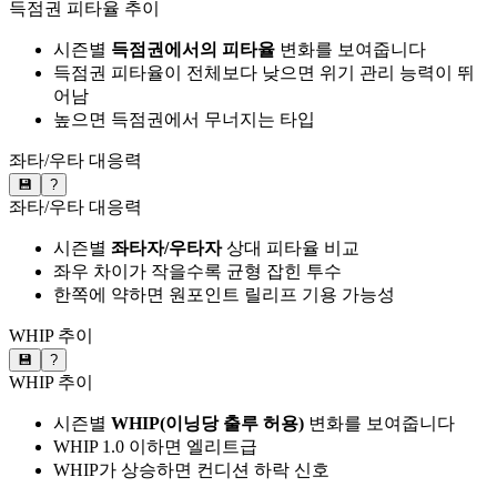
득점권 피타율 추이
시즌별
득점권에서의 피타율
변화를 보여줍니다
득점권 피타율이 전체보다 낮으면 위기 관리 능력이 뛰
어남
높으면 득점권에서 무너지는 타입
좌타/우타 대응력
💾
?
좌타/우타 대응력
시즌별
좌타자/우타자
상대 피타율 비교
좌우 차이가 작을수록 균형 잡힌 투수
한쪽에 약하면 원포인트 릴리프 기용 가능성
WHIP 추이
💾
?
WHIP 추이
시즌별
WHIP(이닝당 출루 허용)
변화를 보여줍니다
WHIP 1.0 이하면 엘리트급
WHIP가 상승하면 컨디션 하락 신호