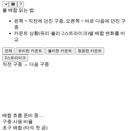
💾
?
볼 배합 읽는 법
왼쪽 = 직전에 던진 구종, 오른쪽 = 바로 다음에 던진 구
종
카운트 상황(유리·불리·2스트라이크)별 배합 변화를 비
교
전체
유리한 카운트
불리한 카운트
동등한 카운트
2스트라이크
직전 구종
→
다음 구종
배합 흐름 준비 중…
구종 사용 비율
초구 배합
(타석 첫 공)