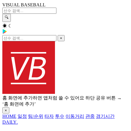
VISUAL BASEBALL
🔍
☀
☾
×
홈 화면에 추가하면 앱처럼 쓸 수 있어요
하단 공유 버튼 →
‘홈 화면에 추가’
×
HOME
일정
팀/순위
타자
투수
이동거리
관중
경기시간
DAILY
.