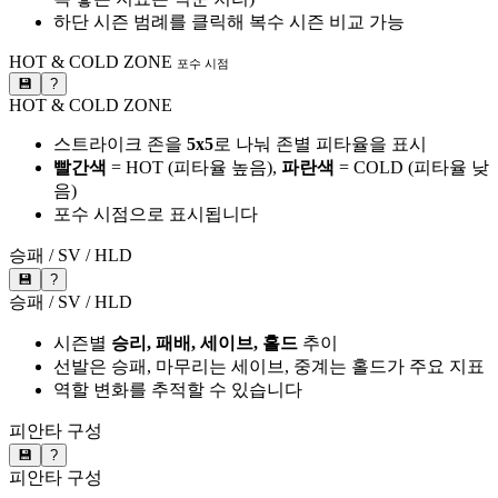
하단 시즌 범례를 클릭해 복수 시즌 비교 가능
HOT & COLD ZONE
포수 시점
💾
?
HOT & COLD ZONE
스트라이크 존을
5x5
로 나눠 존별 피타율을 표시
빨간색
= HOT (피타율 높음),
파란색
= COLD (피타율 낮
음)
포수 시점으로 표시됩니다
승패 / SV / HLD
💾
?
승패 / SV / HLD
시즌별
승리, 패배, 세이브, 홀드
추이
선발은 승패, 마무리는 세이브, 중계는 홀드가 주요 지표
역할 변화를 추적할 수 있습니다
피안타 구성
💾
?
피안타 구성