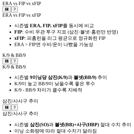
ERA vs FIP vs xFIP
💾
?
ERA vs FIP vs xFIP
시즌별
ERA, FIP, xFIP
를 동시에 비교
FIP
: 수비 무관 투구 지표 (삼진·볼넷·홈런만 반영)
xFIP
: 피홈런을 리그 평균으로 정규화한 FIP
ERA > FIP면 수비/운이 나빴을 가능성
K/9 & BB/9
💾
?
K/9 & BB/9
시즌별
9이닝당 삼진(K/9)
과
볼넷(BB/9)
추이
K/9이 높고 BB/9이 낮을수록 좋은 투수
K/9 - BB/9 차이가 클수록 지배적
삼진/사사구 추이
💾
?
삼진/사사구 추이
시즌별
삼진(SO)
과
볼넷(BB)+사구(HBP)
절대 수치 추이
이닝 소화량에 따라 절대 수치가 달라짐