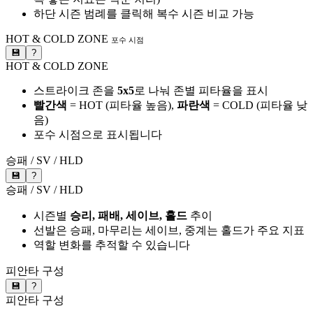
하단 시즌 범례를 클릭해 복수 시즌 비교 가능
HOT & COLD ZONE
포수 시점
💾
?
HOT & COLD ZONE
스트라이크 존을
5x5
로 나눠 존별 피타율을 표시
빨간색
= HOT (피타율 높음),
파란색
= COLD (피타율 낮
음)
포수 시점으로 표시됩니다
승패 / SV / HLD
💾
?
승패 / SV / HLD
시즌별
승리, 패배, 세이브, 홀드
추이
선발은 승패, 마무리는 세이브, 중계는 홀드가 주요 지표
역할 변화를 추적할 수 있습니다
피안타 구성
💾
?
피안타 구성