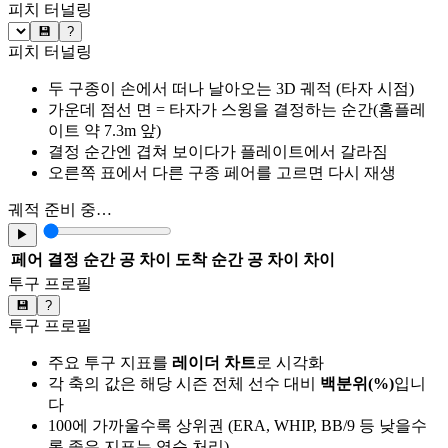
피치 터널링
💾
?
피치 터널링
두 구종이 손에서 떠나 날아오는 3D 궤적 (타자 시점)
가운데 점선 면 = 타자가 스윙을 결정하는 순간(홈플레
이트 약 7.3m 앞)
결정 순간엔 겹쳐 보이다가 플레이트에서 갈라짐
오른쪽 표에서 다른 구종 페어를 고르면 다시 재생
궤적 준비 중…
▶
페어
결정 순간 공 차이
도착 순간 공 차이
차이
투구 프로필
💾
?
투구 프로필
주요 투구 지표를
레이더 차트
로 시각화
각 축의 값은 해당 시즌 전체 선수 대비
백분위(%)
입니
다
100에 가까울수록 상위권 (ERA, WHIP, BB/9 등 낮을수
록 좋은 지표는 역순 처리)