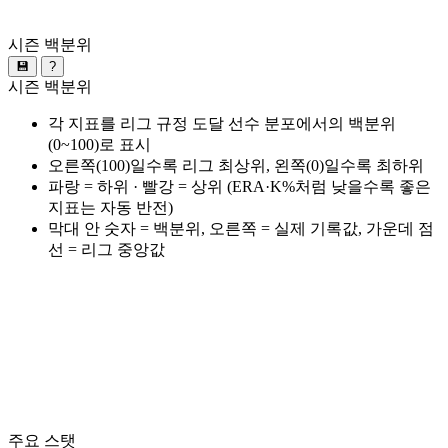
시즌 백분위
💾
?
시즌 백분위
각 지표를 리그 규정 도달 선수 분포에서의 백분위
(0~100)로 표시
오른쪽(100)일수록 리그 최상위, 왼쪽(0)일수록 최하위
파랑 = 하위 · 빨강 = 상위 (ERA·K%처럼 낮을수록 좋은
지표는 자동 반전)
막대 안 숫자 = 백분위, 오른쪽 = 실제 기록값, 가운데 점
선 = 리그 중앙값
주요 스탯