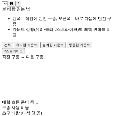
💾
?
볼 배합 읽는 법
왼쪽 = 직전에 던진 구종, 오른쪽 = 바로 다음에 던진 구
종
카운트 상황(유리·불리·2스트라이크)별 배합 변화를 비
교
전체
유리한 카운트
불리한 카운트
동등한 카운트
2스트라이크
직전 구종
→
다음 구종
배합 흐름 준비 중…
구종 사용 비율
초구 배합
(타석 첫 공)