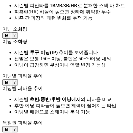
시즌별 피안타를
1B/2B/3B/HR
로 분해한 스택 바 차트
피홈런(HR) 비율이 높으면 장타에 취약한 투수
시즌 간 피장타 패턴 변화를 추적 가능
이닝 소화량
💾
?
이닝 소화량
시즌별
투구 이닝(IP)
추이를 보여줍니다
선발은 보통 150+ 이닝, 불펜은 50~70이닝 내외
이닝이 급감하면 부상이나 역할 변경 가능성
이닝별 피타율 추이
💾
?
이닝별 피타율 추이
시즌별
초반/중반/후반 이닝
에서의 피타율 비교
후반 이닝 피타율이 높으면 체력이 떨어지는 타입
이닝별 패턴으로 스태미나 분석 가능
득점권 피타율 추이
💾
?