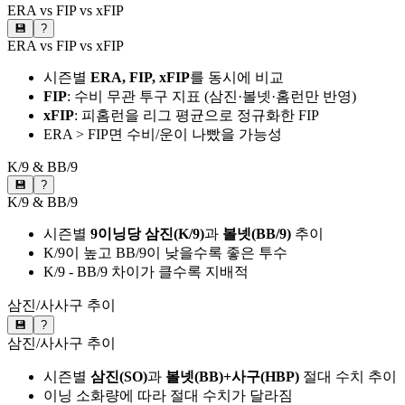
ERA vs FIP vs xFIP
💾
?
ERA vs FIP vs xFIP
시즌별
ERA, FIP, xFIP
를 동시에 비교
FIP
: 수비 무관 투구 지표 (삼진·볼넷·홈런만 반영)
xFIP
: 피홈런을 리그 평균으로 정규화한 FIP
ERA > FIP면 수비/운이 나빴을 가능성
K/9 & BB/9
💾
?
K/9 & BB/9
시즌별
9이닝당 삼진(K/9)
과
볼넷(BB/9)
추이
K/9이 높고 BB/9이 낮을수록 좋은 투수
K/9 - BB/9 차이가 클수록 지배적
삼진/사사구 추이
💾
?
삼진/사사구 추이
시즌별
삼진(SO)
과
볼넷(BB)+사구(HBP)
절대 수치 추이
이닝 소화량에 따라 절대 수치가 달라짐