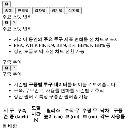
💾
종합
연도별
일자별
경기별
상황별
주요 스탯 변화
💾
?
주요 스탯 변화
커리어 동안의
주요 투구 지표
변화를 선 차트로 표시
ERA, WHIP, FIP, K/9, BB/9, K%, BB%, K-BB% 등
상단 토글로 막대/선 차트 전환 가능
구종 추이
💾
?
구종 추이
시즌별
구종별 투구 데이터
를 테이블로 보여줍니다
구속, 무브먼트, 사용률 변화를 시즌별로 추적
상단 필터로 특정 구종만 필터링 가능
도달
시
구
릴리스
수직 무
수평 무
낙차
구종
구속
시간
즌
종
(km/h)
높이 (cm)
브 (cm)
브 (cm)
각도
사용률
(s)
볼 배합