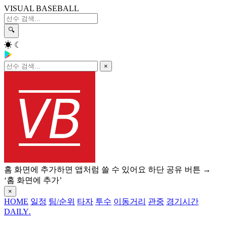
VISUAL BASEBALL
🔍
☀
☾
×
홈 화면에 추가하면 앱처럼 쓸 수 있어요
하단 공유 버튼 →
‘홈 화면에 추가’
×
HOME
일정
팀/순위
타자
투수
이동거리
관중
경기시간
DAILY
.