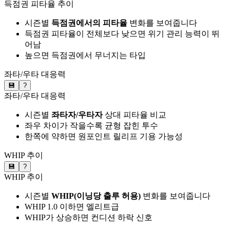
득점권 피타율 추이
시즌별
득점권에서의 피타율
변화를 보여줍니다
득점권 피타율이 전체보다 낮으면 위기 관리 능력이 뛰
어남
높으면 득점권에서 무너지는 타입
좌타/우타 대응력
💾
?
좌타/우타 대응력
시즌별
좌타자/우타자
상대 피타율 비교
좌우 차이가 작을수록 균형 잡힌 투수
한쪽에 약하면 원포인트 릴리프 기용 가능성
WHIP 추이
💾
?
WHIP 추이
시즌별
WHIP(이닝당 출루 허용)
변화를 보여줍니다
WHIP 1.0 이하면 엘리트급
WHIP가 상승하면 컨디션 하락 신호