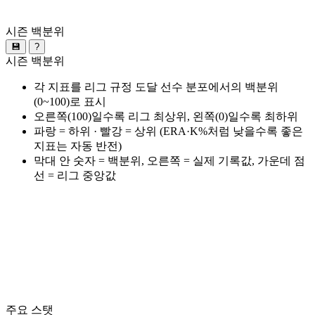
시즌 백분위
💾
?
시즌 백분위
각 지표를 리그 규정 도달 선수 분포에서의 백분위
(0~100)로 표시
오른쪽(100)일수록 리그 최상위, 왼쪽(0)일수록 최하위
파랑 = 하위 · 빨강 = 상위 (ERA·K%처럼 낮을수록 좋은
지표는 자동 반전)
막대 안 숫자 = 백분위, 오른쪽 = 실제 기록값, 가운데 점
선 = 리그 중앙값
주요 스탯