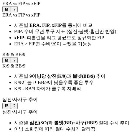
ERA vs FIP vs xFIP
💾
?
ERA vs FIP vs xFIP
시즌별
ERA, FIP, xFIP
를 동시에 비교
FIP
: 수비 무관 투구 지표 (삼진·볼넷·홈런만 반영)
xFIP
: 피홈런을 리그 평균으로 정규화한 FIP
ERA > FIP면 수비/운이 나빴을 가능성
K/9 & BB/9
💾
?
K/9 & BB/9
시즌별
9이닝당 삼진(K/9)
과
볼넷(BB/9)
추이
K/9이 높고 BB/9이 낮을수록 좋은 투수
K/9 - BB/9 차이가 클수록 지배적
삼진/사사구 추이
💾
?
삼진/사사구 추이
시즌별
삼진(SO)
과
볼넷(BB)+사구(HBP)
절대 수치 추이
이닝 소화량에 따라 절대 수치가 달라짐