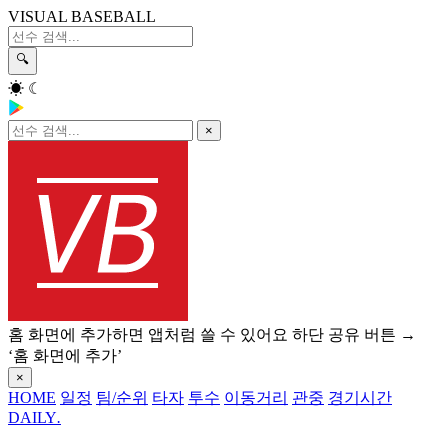
VISUAL BASEBALL
🔍
☀
☾
×
홈 화면에 추가하면 앱처럼 쓸 수 있어요
하단 공유 버튼 →
‘홈 화면에 추가’
×
HOME
일정
팀/순위
타자
투수
이동거리
관중
경기시간
DAILY
.