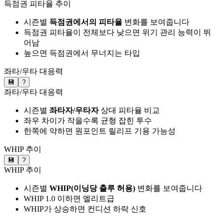
득점권 피타율 추이
시즌별
득점권에서의 피타율
변화를 보여줍니다
득점권 피타율이 전체보다 낮으면 위기 관리 능력이 뛰
어남
높으면 득점권에서 무너지는 타입
좌타/우타 대응력
💾
?
좌타/우타 대응력
시즌별
좌타자/우타자
상대 피타율 비교
좌우 차이가 작을수록 균형 잡힌 투수
한쪽에 약하면 원포인트 릴리프 기용 가능성
WHIP 추이
💾
?
WHIP 추이
시즌별
WHIP(이닝당 출루 허용)
변화를 보여줍니다
WHIP 1.0 이하면 엘리트급
WHIP가 상승하면 컨디션 하락 신호