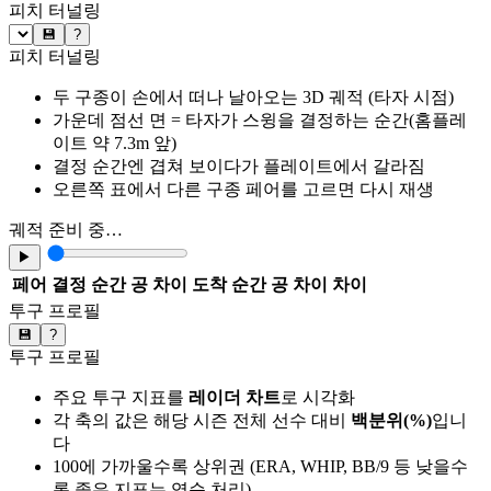
피치 터널링
💾
?
피치 터널링
두 구종이 손에서 떠나 날아오는 3D 궤적 (타자 시점)
가운데 점선 면 = 타자가 스윙을 결정하는 순간(홈플레
이트 약 7.3m 앞)
결정 순간엔 겹쳐 보이다가 플레이트에서 갈라짐
오른쪽 표에서 다른 구종 페어를 고르면 다시 재생
궤적 준비 중…
▶
페어
결정 순간 공 차이
도착 순간 공 차이
차이
투구 프로필
💾
?
투구 프로필
주요 투구 지표를
레이더 차트
로 시각화
각 축의 값은 해당 시즌 전체 선수 대비
백분위(%)
입니
다
100에 가까울수록 상위권 (ERA, WHIP, BB/9 등 낮을수
록 좋은 지표는 역순 처리)