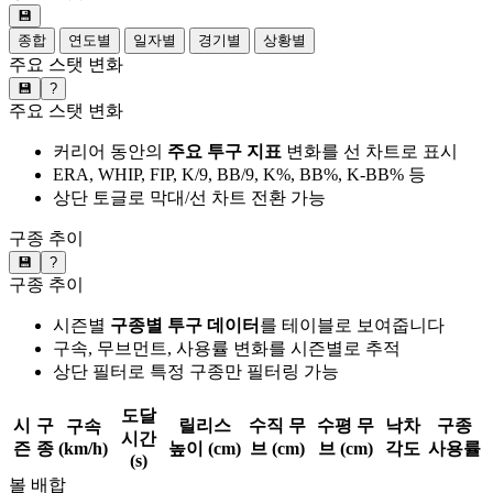
💾
종합
연도별
일자별
경기별
상황별
주요 스탯 변화
💾
?
주요 스탯 변화
커리어 동안의
주요 투구 지표
변화를 선 차트로 표시
ERA, WHIP, FIP, K/9, BB/9, K%, BB%, K-BB% 등
상단 토글로 막대/선 차트 전환 가능
구종 추이
💾
?
구종 추이
시즌별
구종별 투구 데이터
를 테이블로 보여줍니다
구속, 무브먼트, 사용률 변화를 시즌별로 추적
상단 필터로 특정 구종만 필터링 가능
도달
시
구
릴리스
수직 무
수평 무
낙차
구종
구속
시간
즌
종
(km/h)
높이 (cm)
브 (cm)
브 (cm)
각도
사용률
(s)
볼 배합