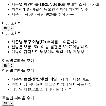
시즌별 피안타를
1B/2B/3B/HR
로 분해한 스택 바 차트
피홈런(HR) 비율이 높으면 장타에 취약한 투수
시즌 간 피장타 패턴 변화를 추적 가능
이닝 소화량
💾
?
이닝 소화량
시즌별
투구 이닝(IP)
추이를 보여줍니다
선발은 보통 150+ 이닝, 불펜은 50~70이닝 내외
이닝이 급감하면 부상이나 역할 변경 가능성
이닝별 피타율 추이
💾
?
이닝별 피타율 추이
시즌별
초반/중반/후반 이닝
에서의 피타율 비교
후반 이닝 피타율이 높으면 체력이 떨어지는 타입
이닝별 패턴으로 스태미나 분석 가능
득점권 피타율 추이
💾
?