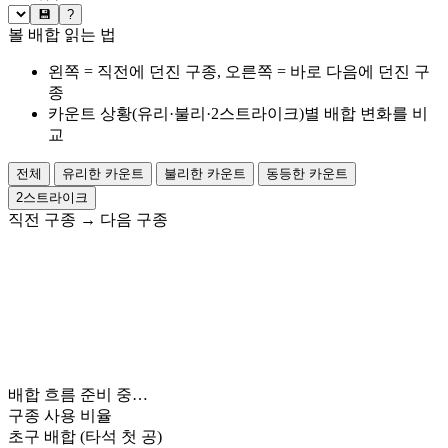
💾
?
볼 배합 읽는 법
왼쪽 = 직전에 던진 구종, 오른쪽 = 바로 다음에 던진 구
종
카운트 상황(유리·불리·2스트라이크)별 배합 변화를 비
교
전체
유리한 카운트
불리한 카운트
동등한 카운트
2스트라이크
직전 구종
→
다음 구종
배합 흐름 준비 중…
구종 사용 비율
초구 배합
(타석 첫 공)