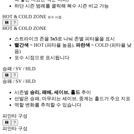
하단 시즌 범례를 클릭해 복수 시즌 비교 가능
HOT & COLD ZONE
포수 시점
💾
?
HOT & COLD ZONE
스트라이크 존을
5x5
로 나눠 존별 피타율을 표시
빨간색
= HOT (피타율 높음),
파란색
= COLD (피타율 낮
음)
포수 시점으로 표시됩니다
승패 / SV / HLD
💾
?
승패 / SV / HLD
시즌별
승리, 패배, 세이브, 홀드
추이
선발은 승패, 마무리는 세이브, 중계는 홀드가 주요 지표
역할 변화를 추적할 수 있습니다
피안타 구성
💾
?
피안타 구성