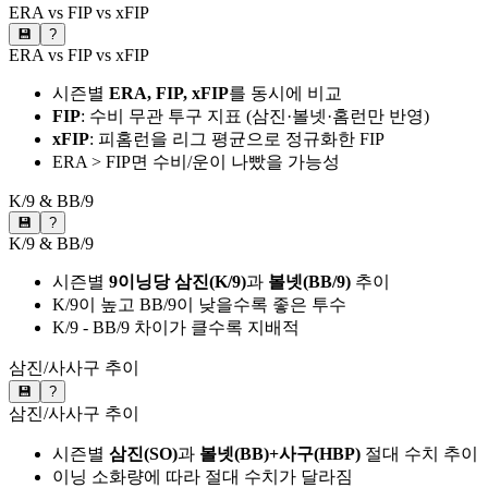
ERA vs FIP vs xFIP
💾
?
ERA vs FIP vs xFIP
시즌별
ERA, FIP, xFIP
를 동시에 비교
FIP
: 수비 무관 투구 지표 (삼진·볼넷·홈런만 반영)
xFIP
: 피홈런을 리그 평균으로 정규화한 FIP
ERA > FIP면 수비/운이 나빴을 가능성
K/9 & BB/9
💾
?
K/9 & BB/9
시즌별
9이닝당 삼진(K/9)
과
볼넷(BB/9)
추이
K/9이 높고 BB/9이 낮을수록 좋은 투수
K/9 - BB/9 차이가 클수록 지배적
삼진/사사구 추이
💾
?
삼진/사사구 추이
시즌별
삼진(SO)
과
볼넷(BB)+사구(HBP)
절대 수치 추이
이닝 소화량에 따라 절대 수치가 달라짐