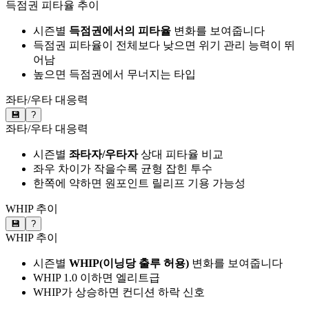
득점권 피타율 추이
시즌별
득점권에서의 피타율
변화를 보여줍니다
득점권 피타율이 전체보다 낮으면 위기 관리 능력이 뛰
어남
높으면 득점권에서 무너지는 타입
좌타/우타 대응력
💾
?
좌타/우타 대응력
시즌별
좌타자/우타자
상대 피타율 비교
좌우 차이가 작을수록 균형 잡힌 투수
한쪽에 약하면 원포인트 릴리프 기용 가능성
WHIP 추이
💾
?
WHIP 추이
시즌별
WHIP(이닝당 출루 허용)
변화를 보여줍니다
WHIP 1.0 이하면 엘리트급
WHIP가 상승하면 컨디션 하락 신호