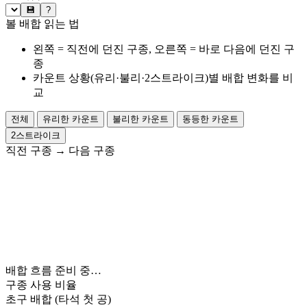
💾
?
볼 배합 읽는 법
왼쪽 = 직전에 던진 구종, 오른쪽 = 바로 다음에 던진 구
종
카운트 상황(유리·불리·2스트라이크)별 배합 변화를 비
교
전체
유리한 카운트
불리한 카운트
동등한 카운트
2스트라이크
직전 구종
→
다음 구종
배합 흐름 준비 중…
구종 사용 비율
초구 배합
(타석 첫 공)