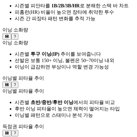
시즌별 피안타를
1B/2B/3B/HR
로 분해한 스택 바 차트
피홈런(HR) 비율이 높으면 장타에 취약한 투수
시즌 간 피장타 패턴 변화를 추적 가능
이닝 소화량
💾
?
이닝 소화량
시즌별
투구 이닝(IP)
추이를 보여줍니다
선발은 보통 150+ 이닝, 불펜은 50~70이닝 내외
이닝이 급감하면 부상이나 역할 변경 가능성
이닝별 피타율 추이
💾
?
이닝별 피타율 추이
시즌별
초반/중반/후반 이닝
에서의 피타율 비교
후반 이닝 피타율이 높으면 체력이 떨어지는 타입
이닝별 패턴으로 스태미나 분석 가능
득점권 피타율 추이
💾
?