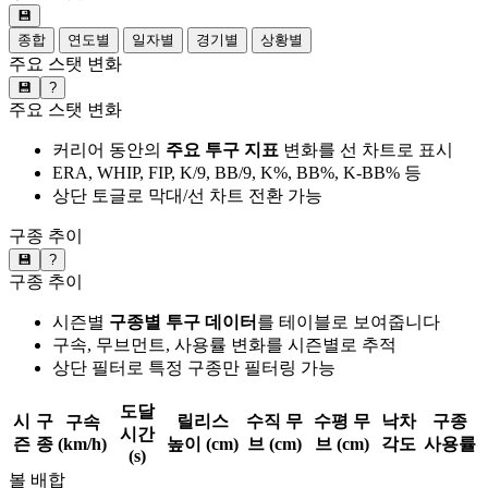
💾
종합
연도별
일자별
경기별
상황별
주요 스탯 변화
💾
?
주요 스탯 변화
커리어 동안의
주요 투구 지표
변화를 선 차트로 표시
ERA, WHIP, FIP, K/9, BB/9, K%, BB%, K-BB% 등
상단 토글로 막대/선 차트 전환 가능
구종 추이
💾
?
구종 추이
시즌별
구종별 투구 데이터
를 테이블로 보여줍니다
구속, 무브먼트, 사용률 변화를 시즌별로 추적
상단 필터로 특정 구종만 필터링 가능
도달
시
구
릴리스
수직 무
수평 무
낙차
구종
구속
시간
즌
종
(km/h)
높이 (cm)
브 (cm)
브 (cm)
각도
사용률
(s)
볼 배합