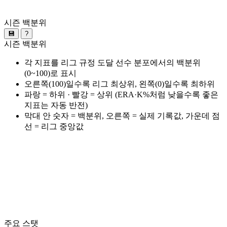
시즌 백분위
💾
?
시즌 백분위
각 지표를 리그 규정 도달 선수 분포에서의 백분위
(0~100)로 표시
오른쪽(100)일수록 리그 최상위, 왼쪽(0)일수록 최하위
파랑 = 하위 · 빨강 = 상위 (ERA·K%처럼 낮을수록 좋은
지표는 자동 반전)
막대 안 숫자 = 백분위, 오른쪽 = 실제 기록값, 가운데 점
선 = 리그 중앙값
주요 스탯