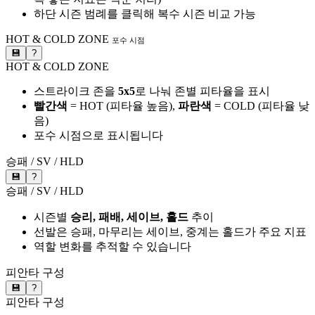
하단 시즌 범례를 클릭해 복수 시즌 비교 가능
HOT & COLD ZONE
포수 시점
💾
?
HOT & COLD ZONE
스트라이크 존을
5x5
로 나눠 존별 피타율을 표시
빨간색
= HOT (피타율 높음),
파란색
= COLD (피타율 낮
음)
포수 시점으로 표시됩니다
승패 / SV / HLD
💾
?
승패 / SV / HLD
시즌별
승리, 패배, 세이브, 홀드
추이
선발은 승패, 마무리는 세이브, 중계는 홀드가 주요 지표
역할 변화를 추적할 수 있습니다
피안타 구성
💾
?
피안타 구성