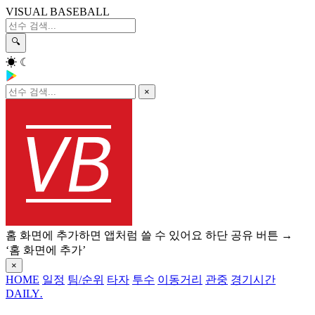
VISUAL BASEBALL
🔍
☀
☾
×
홈 화면에 추가하면 앱처럼 쓸 수 있어요
하단 공유 버튼 →
‘홈 화면에 추가’
×
HOME
일정
팀/순위
타자
투수
이동거리
관중
경기시간
DAILY
.