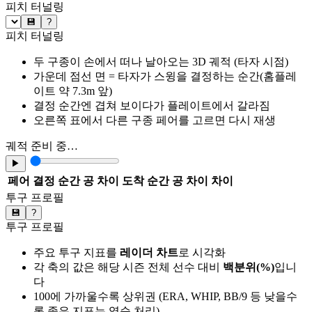
피치 터널링
💾
?
피치 터널링
두 구종이 손에서 떠나 날아오는 3D 궤적 (타자 시점)
가운데 점선 면 = 타자가 스윙을 결정하는 순간(홈플레
이트 약 7.3m 앞)
결정 순간엔 겹쳐 보이다가 플레이트에서 갈라짐
오른쪽 표에서 다른 구종 페어를 고르면 다시 재생
궤적 준비 중…
▶
페어
결정 순간 공 차이
도착 순간 공 차이
차이
투구 프로필
💾
?
투구 프로필
주요 투구 지표를
레이더 차트
로 시각화
각 축의 값은 해당 시즌 전체 선수 대비
백분위(%)
입니
다
100에 가까울수록 상위권 (ERA, WHIP, BB/9 등 낮을수
록 좋은 지표는 역순 처리)