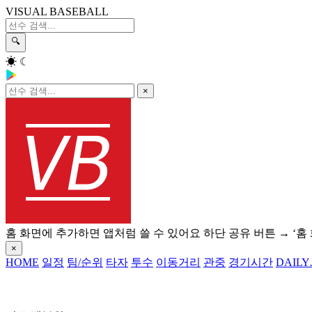
VISUAL BASEBALL
🔍
☀
☾
×
홈 화면에 추가하면 앱처럼 쓸 수 있어요
하단 공유 버튼 → ‘홈
×
HOME
일정
팀/순위
타자
투수
이동거리
관중
경기시간
DAILY