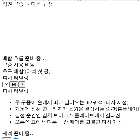
직전 구종
→
다음 구종
배합 흐름 준비 중…
구종 사용 비율
초구 배합
(타석 첫 공)
피치 터널링
💾
?
피치 터널링
두 구종이 손에서 떠나 날아오는 3D 궤적 (타자 시점)
가운데 점선 면 = 타자가 스윙을 결정하는 순간(홈플레이트 약
결정 순간엔 겹쳐 보이다가 플레이트에서 갈라짐
오른쪽 표에서 다른 구종 페어를 고르면 다시 재생
궤적 준비 중…