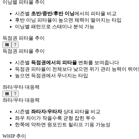
이닝별 피타율 추이
시즌별
초반/중반/후반 이닝
에서의 피타율 비교
후반 이닝 피타율이 높으면 체력이 떨어지는 타입
이닝별 패턴으로 스태미나 분석 가능
득점권 피타율 추이
💾
?
득점권 피타율 추이
시즌별
득점권에서의 피타율
변화를 보여줍니다
득점권 피타율이 전체보다 낮으면 위기 관리 능력이 뛰어
높으면 득점권에서 무너지는 타입
좌타/우타 대응력
💾
?
좌타/우타 대응력
시즌별
좌타자/우타자
상대 피타율 비교
좌우 차이가 작을수록 균형 잡힌 투수
한쪽에 약하면 원포인트 릴리프 기용 가능성
WHIP 추이