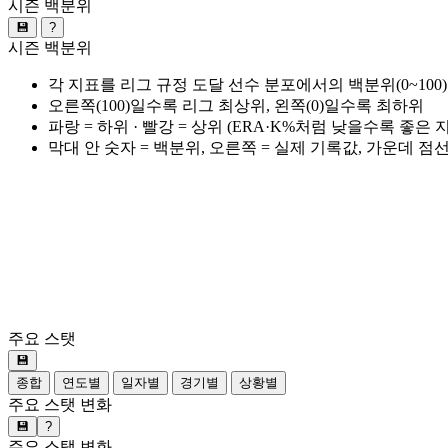
시즌 백분위
💾
?
시즌 백분위
각 지표를 리그 규정 도달 선수 분포에서의 백분위(0~100
오른쪽(100)일수록 리그 최상위, 왼쪽(0)일수록 최하위
파랑 = 하위 · 빨강 = 상위 (ERA·K%처럼 낮을수록 좋은
막대 안 숫자 = 백분위, 오른쪽 = 실제 기록값, 가운데 점
주요 스탯
💾
종합
연도별
일자별
경기별
상황별
주요 스탯 변화
💾
?
주요 스탯 변화