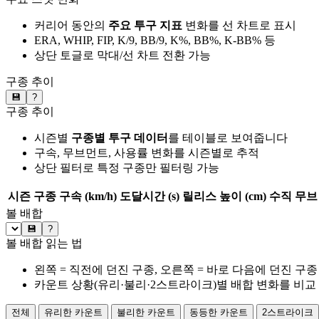
커리어 동안의
주요 투구 지표
변화를 선 차트로 표시
ERA, WHIP, FIP, K/9, BB/9, K%, BB%, K-BB% 등
상단 토글로 막대/선 차트 전환 가능
구종 추이
💾
?
구종 추이
시즌별
구종별 투구 데이터
를 테이블로 보여줍니다
구속, 무브먼트, 사용률 변화를 시즌별로 추적
상단 필터로 특정 구종만 필터링 가능
시즌
구종
구속 (km/h)
도달시간 (s)
릴리스 높이 (cm)
수직 무브 
볼 배합
💾
?
볼 배합 읽는 법
왼쪽 = 직전에 던진 구종, 오른쪽 = 바로 다음에 던진 구종
카운트 상황(유리·불리·2스트라이크)별 배합 변화를 비교
전체
유리한 카운트
불리한 카운트
동등한 카운트
2스트라이크