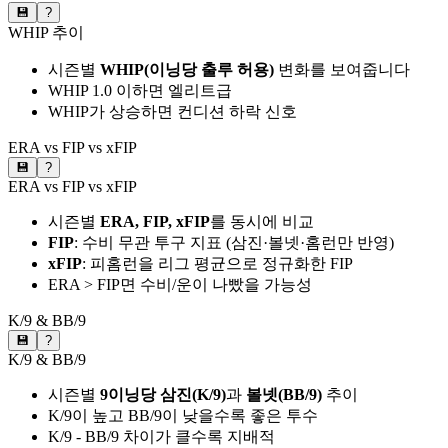
💾
?
WHIP 추이
시즌별
WHIP(이닝당 출루 허용)
변화를 보여줍니다
WHIP 1.0 이하면 엘리트급
WHIP가 상승하면 컨디션 하락 신호
ERA vs FIP vs xFIP
💾
?
ERA vs FIP vs xFIP
시즌별
ERA, FIP, xFIP
를 동시에 비교
FIP
: 수비 무관 투구 지표 (삼진·볼넷·홈런만 반영)
xFIP
: 피홈런을 리그 평균으로 정규화한 FIP
ERA > FIP면 수비/운이 나빴을 가능성
K/9 & BB/9
💾
?
K/9 & BB/9
시즌별
9이닝당 삼진(K/9)
과
볼넷(BB/9)
추이
K/9이 높고 BB/9이 낮을수록 좋은 투수
K/9 - BB/9 차이가 클수록 지배적