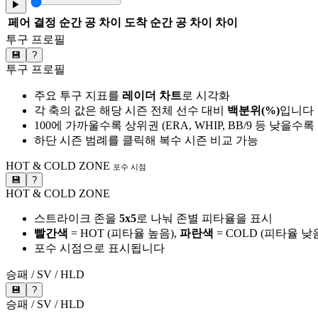
▶
페어
결정 순간 공 차이
도착 순간 공 차이
차이
투구 프로필
💾
?
투구 프로필
주요 투구 지표를
레이더 차트
로 시각화
각 축의 값은 해당 시즌 전체 선수 대비
백분위(%)
입니다
100에 가까울수록 상위권 (ERA, WHIP, BB/9 등 낮을수
하단 시즌 범례를 클릭해 복수 시즌 비교 가능
HOT & COLD ZONE
포수 시점
💾
?
HOT & COLD ZONE
스트라이크 존을
5x5
로 나눠 존별 피타율을 표시
빨간색
= HOT (피타율 높음),
파란색
= COLD (피타율 낮
포수 시점으로 표시됩니다
승패 / SV / HLD
💾
?
승패 / SV / HLD