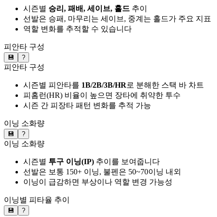
시즌별
승리, 패배, 세이브, 홀드
추이
선발은 승패, 마무리는 세이브, 중계는 홀드가 주요 지표
역할 변화를 추적할 수 있습니다
피안타 구성
💾
?
피안타 구성
시즌별 피안타를
1B/2B/3B/HR
로 분해한 스택 바 차트
피홈런(HR) 비율이 높으면 장타에 취약한 투수
시즌 간 피장타 패턴 변화를 추적 가능
이닝 소화량
💾
?
이닝 소화량
시즌별
투구 이닝(IP)
추이를 보여줍니다
선발은 보통 150+ 이닝, 불펜은 50~70이닝 내외
이닝이 급감하면 부상이나 역할 변경 가능성
이닝별 피타율 추이
💾
?